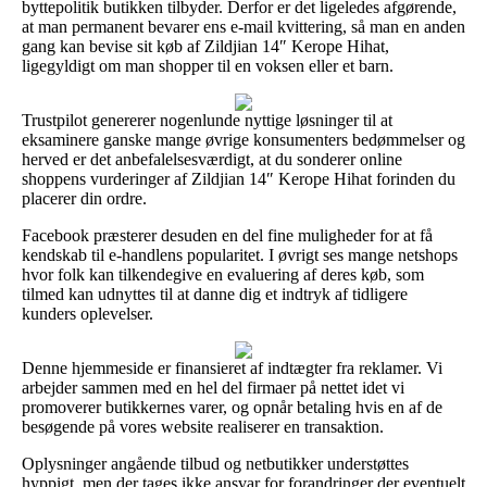
byttepolitik butikken tilbyder. Derfor er det ligeledes afgørende,
at man permanent bevarer ens e-mail kvittering, så man en anden
gang kan bevise sit køb af Zildjian 14″ Kerope Hihat,
ligegyldigt om man shopper til en voksen eller et barn.
Trustpilot genererer nogenlunde nyttige løsninger til at
eksaminere ganske mange øvrige konsumenters bedømmelser og
herved er det anbefalelsesværdigt, at du sonderer online
shoppens vurderinger af Zildjian 14″ Kerope Hihat forinden du
placerer din ordre.
Facebook præsterer desuden en del fine muligheder for at få
kendskab til e-handlens popularitet. I øvrigt ses mange netshops
hvor folk kan tilkendegive en evaluering af deres køb, som
tilmed kan udnyttes til at danne dig et indtryk af tidligere
kunders oplevelser.
Denne hjemmeside er finansieret af indtægter fra reklamer. Vi
arbejder sammen med en hel del firmaer på nettet idet vi
promoverer butikkernes varer, og opnår betaling hvis en af de
besøgende på vores website realiserer en transaktion.
Oplysninger angående tilbud og netbutikker understøttes
hyppigt, men der tages ikke ansvar for forandringer der eventuelt