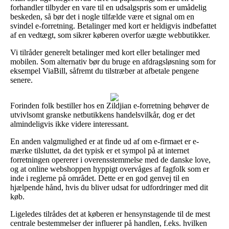
forhandler tilbyder en vare til en udsalgspris som er umådelig
beskeden, så bør det i nogle tilfælde være et signal om en
svindel e-forretning. Betalinger med kort er heldigvis indbefattet
af en vedtægt, som sikrer køberen overfor uægte webbutikker.
Vi tilråder generelt betalinger med kort eller betalinger med
mobilen. Som alternativ bør du bruge en afdragsløsning som for
eksempel ViaBill, såfremt du tilstræber at afbetale pengene
senere.
Forinden folk bestiller hos en Zildjian e-forretning behøver de
utvivlsomt granske netbutikkens handelsvilkår, dog er det
almindeligvis ikke videre interessant.
En anden valgmulighed er at finde ud af om e-firmaet er e-
mærke tilsluttet, da det typisk er et sympol på at internet
forretningen opererer i overensstemmelse med de danske love,
og at online webshoppen hyppigt overvåges af fagfolk som er
inde i reglerne på området. Dette er en god genvej til en
hjælpende hånd, hvis du bliver udsat for udfordringer med dit
køb.
Ligeledes tilrådes det at køberen er hensynstagende til de mest
centrale bestemmelser der influerer på handlen, f.eks. hvilken