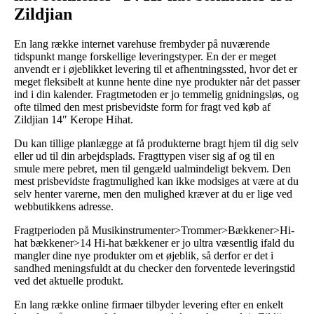
Zildjian
En lang række internet varehuse frembyder på nuværende
tidspunkt mange forskellige leveringstyper. En der er meget
anvendt er i øjeblikket levering til et afhentningssted, hvor det er
meget fleksibelt at kunne hente dine nye produkter når det passer
ind i din kalender. Fragtmetoden er jo temmelig gnidningsløs, og
ofte tilmed den mest prisbevidste form for fragt ved køb af
Zildjian 14″ Kerope Hihat.
Du kan tillige planlægge at få produkterne bragt hjem til dig selv
eller ud til din arbejdsplads. Fragttypen viser sig af og til en
smule mere pebret, men til gengæld ualmindeligt bekvem. Den
mest prisbevidste fragtmulighed kan ikke modsiges at være at du
selv henter varerne, men den mulighed kræver at du er lige ved
webbutikkens adresse.
Fragtperioden på Musikinstrumenter>Trommer>Bækkener>Hi-
hat bækkener>14 Hi-hat bækkener er jo ultra væsentlig ifald du
mangler dine nye produkter om et øjeblik, så derfor er det i
sandhed meningsfuldt at du checker den forventede leveringstid
ved det aktuelle produkt.
En lang række online firmaer tilbyder levering efter en enkelt