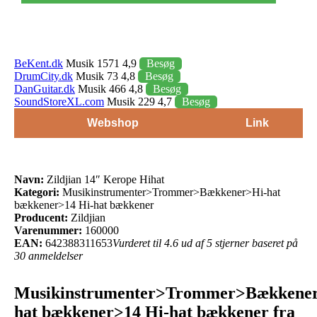
BeKent.dk
Musik 1571 4,9
Besøg
DrumCity.dk
Musik 73 4,8
Besøg
DanGuitar.dk
Musik 466 4,8
Besøg
SoundStoreXL.com
Musik 229 4,7
Besøg
Webshop
Link
Navn:
Zildjian 14″ Kerope Hihat
Kategori:
Musikinstrumenter>Trommer>Bækkener>Hi-hat
bækkener>14 Hi-hat bækkener
Producent:
Zildjian
Varenummer:
160000
EAN:
642388311653
Vurderet til 4.6 ud af 5 stjerner baseret på
30 anmeldelser
Musikinstrumenter>Trommer>Bækkene
hat bækkener>14 Hi-hat bækkener fra