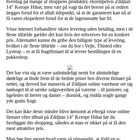
hverdag på mange af shoppens produkter, eksempelvis Zildjian
14″ Kerope Hihat, men vær på vagt da det beroer på at ordren
lægges forud for et aftalt tidspunkt, så at de garanteret kan nå at
få varen ekspederet forud for at de lageransatte har fri.
Visse internet forhandlere sikrer levering uden betaling, men i de
fleste tilfælde gælder det kun hvis der erhverves for en konkret
pris. Alternativt kunne du gribe den billigste type af levering,
hvilket i de fleste tilfælde – om du bor i Vejle, Thisted eller
Lystrup – er at få fragtfirmaet til at levere bestillingen til en
pakkeshop.
Det har vist sig at være ualmindeligt nemt for almindelige
dødelige at finde frem til de bedste priser hos diverse firmaer på
nettet, og derved har massevis af Zildjian online varehuse set sig
nødsaget til at sænke salgsværdien på varerne – til juniorer, og
ligeledes til herrer og damer – drastisk, og endda nogle gange
yde gratis fragt.
Det kan ikke desto mindre blive lønsomt at eftergå visse online
firmaer efter tilbud på Zildjian 14″ Kerope Hihat før du
færdiggør din shopping, således at man er sikker på at få den
mest attraktive pris.
Man bør lige meget hvad være så påpasselig, at ifald en e-