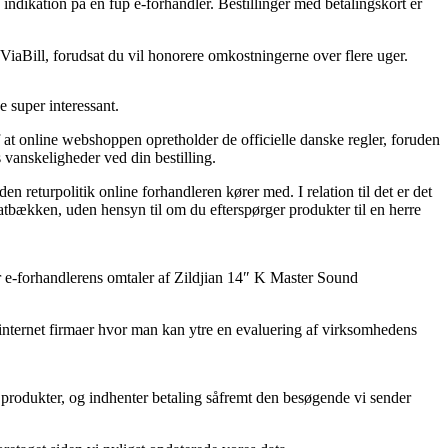
 indikation på en fup e-forhandler. Bestillinger med betalingskort er
ViaBill, forudsat du vil honorere omkostningerne over flere uger.
e super interessant.
t online webshoppen opretholder de officielle danske regler, foruden
 vanskeligheder ved din bestilling.
returpolitik online forhandleren kører med. I relation til det er det
hatbækken, uden hensyn til om du efterspørger produkter til en herre
er e-forhandlerens omtaler af Zildjian 14″ K Master Sound
 internet firmaer hvor man kan ytre en evaluering af virksomhedens
 produkter, og indhenter betaling såfremt den besøgende vi sender