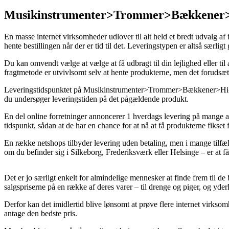
Musikinstrumenter>Trommer>Bækkener>Hi
En masse internet virksomheder udlover til alt held et bredt udvalg af
hente bestillingen når der er tid til det. Leveringstypen er altså sær
Du kan omvendt vælge at vælge at få udbragt til din lejlighed eller t
fragtmetode er utvivlsomt selv at hente produkterne, men det forudsætt
Leveringstidspunktet på Musikinstrumenter>Trommer>Bækkener>Hi-hat b
du undersøger leveringstiden på det pågældende produkt.
En del online forretninger annoncerer 1 hverdags levering på mange af
tidspunkt, sådan at de har en chance for at nå at få produkterne fikse
En række netshops tilbyder levering uden betaling, men i mange tilf
om du befinder sig i Silkeborg, Frederiksværk eller Helsinge – er at få fr
Det er jo særligt enkelt for almindelige mennesker at finde frem til de b
salgspriserne på en række af deres varer – til drenge og piger, og yder
Derfor kan det imidlertid blive lønsomt at prøve flere internet virk
antage den bedste pris.