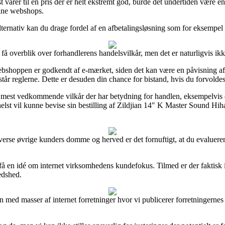
t varer til en pris der er helt ekstremt god, burde det undertiden være en
line webshops.
lternativ kan du drage fordel af en afbetalingsløsning som for eksempel 
 få overblik over forhandlerens handelsvilkår, men det er naturligvis ikk
hoppen er godkendt af e-mærket, siden det kan være en påvisning af a
år reglerne. Dette er desuden din chance for bistand, hvis du forvoldes
est vedkommende vilkår der har betydning for handlen, eksempelvis den 
m helst vil kunne bevise sin bestilling af Zildjian 14″ K Master Sound Hi
iverse øvrige kunders domme og herved er det fornuftigt, at du evaluer
t få en idé om internet virksomhedens kundefokus. Tilmed er der faktisk
edshed.
 med masser af internet forretninger hvor vi publicerer forretningernes