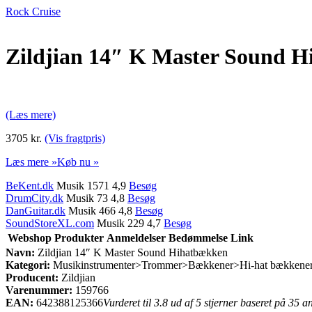
Rock Cruise
Zildjian 14″ K Master Sound 
(Læs mere)
3705 kr.
(Vis fragtpris)
Læs mere »
Køb nu »
BeKent.dk
Musik 1571 4,9
Besøg
DrumCity.dk
Musik 73 4,8
Besøg
DanGuitar.dk
Musik 466 4,8
Besøg
SoundStoreXL.com
Musik 229 4,7
Besøg
Webshop
Produkter
Anmeldelser
Bedømmelse
Link
Navn:
Zildjian 14″ K Master Sound Hihatbækken
Kategori:
Musikinstrumenter>Trommer>Bækkener>Hi-hat bækkener
Producent:
Zildjian
Varenummer:
159766
EAN:
642388125366
Vurderet til 3.8 ud af 5 stjerner baseret på 35 