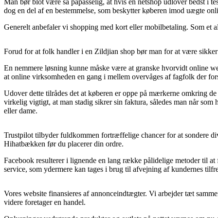
Man bør blot være så påpasselig, at hvis en netshop udlover bedst i tes
dog en del af en bestemmelse, som beskytter køberen imod uægte on
Generelt anbefaler vi shopping med kort eller mobilbetaling. Som et a
Forud for at folk handler i en Zildjian shop bør man for at være sikker
En nemmere løsning kunne måske være at granske hvorvidt online webs
at online virksomheden en gang i mellem overvåges af fagfolk der forst
Udover dette tilrådes det at køberen er oppe på mærkerne omkring de m
virkelig vigtigt, at man stadig sikrer sin faktura, således man når so
eller dame.
Trustpilot tilbyder fuldkommen fortræffelige chancer for at sondere d
Hihatbækken før du placerer din ordre.
Facebook resulterer i lignende en lang række pålidelige metoder til a
service, som ydermere kan tages i brug til afvejning af kundernes tilfr
Vores website finansieres af annonceindtægter. Vi arbejder tæt sammen
videre foretager en handel.