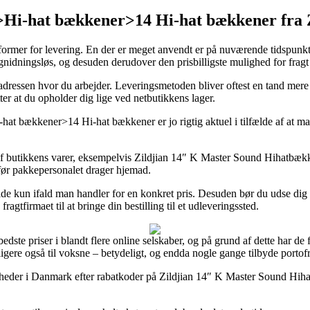
-hat bækkener>14 Hi-hat bækkener fra Z
 former for levering. En der er meget anvendt er på nuværende tidspunkt 
ligt gnidningsløs, og desuden derudover den prisbilligste mulighed for f
il adressen hvor du arbejder. Leveringsmetoden bliver oftest en tand me
er at du opholder dig lige ved netbutikkens lager.
ækkener>14 Hi-hat bækkener er jo rigtig aktuel i tilfælde af at man 
 butikkens varer, eksempelvis Zildjian 14″ K Master Sound Hihatbækken,
t før pakkepersonalet drager hjemad.
ælde kun ifald man handler for en konkret pris. Desuden bør du udse d
agtfirmaet til at bringe din bestilling til et udleveringssted.
edste priser i blandt flere online selskaber, og på grund af dette har de 
ligere også til voksne – betydeligt, og endda nogle gange tilbyde portofri
somheder i Danmark efter rabatkoder på Zildjian 14″ K Master Sound Hiha