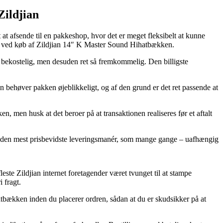
ildjian
at afsende til en pakkeshop, hvor det er meget fleksibelt at kunne
ragt ved køb af Zildjian 14″ K Master Sound Hihatbækken.
re bekostelig, men desuden ret så fremkommelig. Den billigste
behøver pakken øjeblikkeligt, og af den grund er det ret passende at
 men husk at det beroer på at transaktionen realiseres før et aftalt
ig den mest prisbevidste leveringsmanér, som mange gange – uafhængig
fleste Zildjian internet foretagender været tvunget til at stampe
 fragt.
tbækken inden du placerer ordren, sådan at du er skudsikker på at