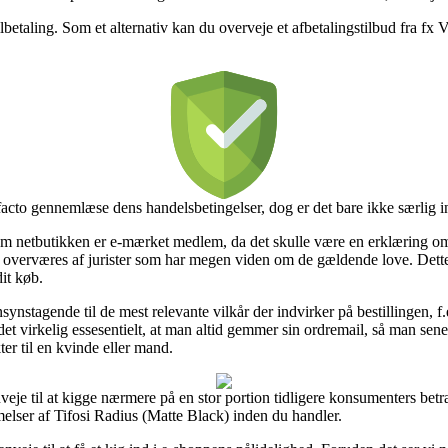
ilbetaling. Som et alternativ kan du overveje et afbetalingstilbud fra fx V
facto gennemlæse dens handelsbetingelser, dog er det bare ikke særlig in
 om netbutikken er e-mærket medlem, da det skulle være en erklæring o
 tit overværes af jurister som har megen viden om de gældende love. Dette
it køb.
synstagende til de mest relevante vilkår der indvirker på bestillingen, f.
 det virkelig essesentielt, at man altid gemmer sin ordremail, så man se
r til en kvinde eller mand.
veje til at kigge nærmere på en stor portion tidligere konsumenters betra
lser af Tifosi Radius (Matte Black) inden du handler.