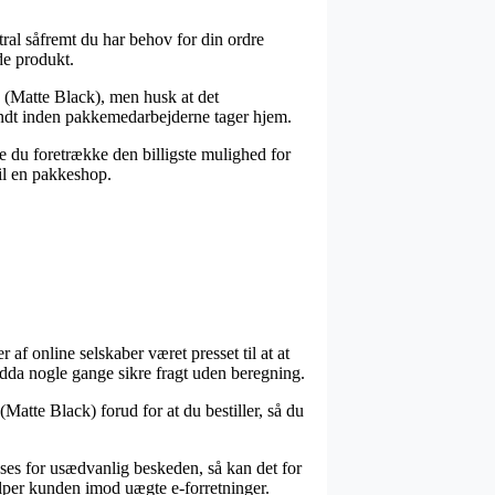
ntral såfremt du har behov for din ordre
de produkt.
s (Matte Black), men husk at det
sendt inden pakkemedarbejderne tager hjem.
le du foretrække den billigste mulighed for
til en pakkeshop.
 af online selskaber været presset til at at
endda nogle gange sikre fragt uden beregning.
 (Matte Black) forud for at du bestiller, så du
 anses for usædvanlig beskeden, så kan det for
ælper kunden imod uægte e-forretninger.