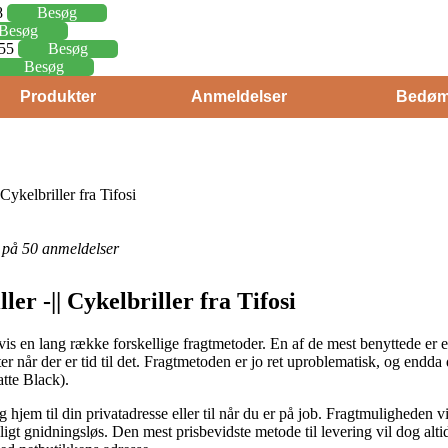
8
Besøg
Besøg
,55
Besøg
Besøg
Produkter
Anmeldelser
Bedøm
 Cykelbriller fra Tifosi
et på 50 anmeldelser
ler -|| Cykelbriller fra Tifosi
is en lang række forskellige fragtmetoder. En af de mest benyttede er e
r når der er tid til det. Fragtmetoden er jo ret uproblematisk, og endda
tte Black).
hjem til din privatadresse eller til når du er på job. Fragtmuligheden v
gt gnidningsløs. Den mest prisbevidste metode til levering vil dog alti