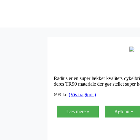
Radius er en super lækker kvalitets-cykelbri
deres TR90 materiale der gør stellet super h
699 kr.
(Vis fragtpris)
Læs mere »
Køb nu »