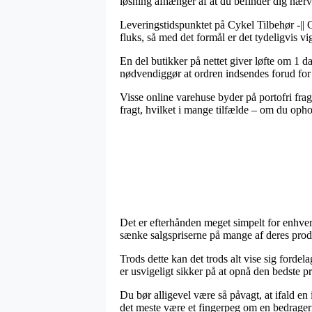
løsning afhænger af at du befinder dig nærv
Leveringstidspunktet på Cykel Tilbehør -|| Cy
fluks, så med det formål er det tydeligvis 
En del butikker på nettet giver løfte om 1 
nødvendiggør at ordren indsendes forud for 
Visse online varehuse byder på portofri frag
fragt, hvilket i mange tilfælde – om du opho
Det er efterhånden meget simpelt for enhver a
sænke salgspriserne på mange af deres produk
Trods dette kan det trods alt vise sig fordela
er usvigeligt sikker på at opnå den bedste pr
Du bør alligevel være så påvagt, at ifald en 
det meste være et fingerpeg om en bedrageri