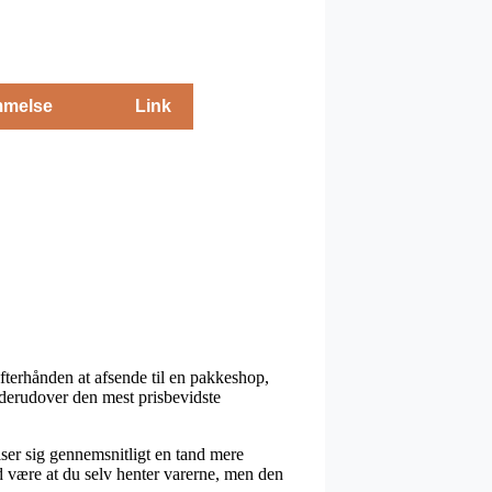
melse
Link
fterhånden at afsende til en pakkeshop,
 derudover den mest prisbevidste
iser sig gennemsnitligt en tand mere
d være at du selv henter varerne, men den