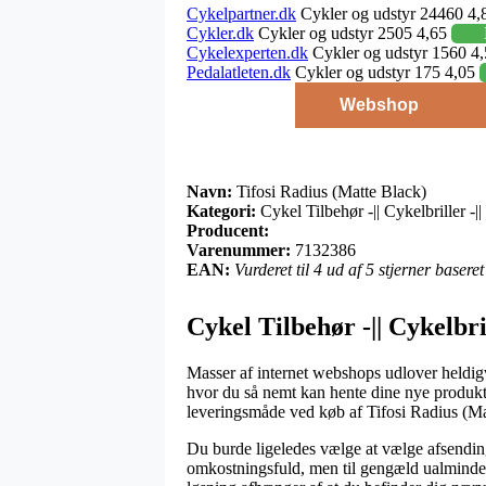
Cykelpartner.dk
Cykler og udstyr 24460 4,
Cykler.dk
Cykler og udstyr 2505 4,65
Cykelexperten.dk
Cykler og udstyr 1560 4
Pedalatleten.dk
Cykler og udstyr 175 4,05
Webshop
Navn:
Tifosi Radius (Matte Black)
Kategori:
Cykel Tilbehør -|| Cykelbriller -||
Producent:
Varenummer:
7132386
EAN:
Vurderet til 4 ud af 5 stjerner baser
Cykel Tilbehør -|| Cykelbril
Masser af internet webshops udlover heldigv
hvor du så nemt kan hente dine nye produkte
leveringsmåde ved køb af Tifosi Radius (Ma
Du burde ligeledes vælge at vælge afsending 
omkostningsfuld, men til gengæld ualmindeli