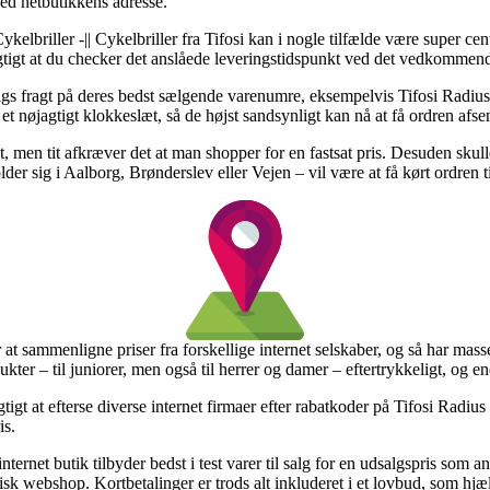
ed netbutikkens adresse.
kelbriller -|| Cykelbriller fra Tifosi kan i nogle tilfælde være super ce
vigtigt at du checker det anslåede leveringstidspunkt ved det vedkommen
dags fragt på deres bedst sælgende varenumre, eksempelvis Tifosi Radiu
et nøjagtigt klokkeslæt, så de højst sandsynligt kan nå at få ordren af
t, men tit afkræver det at man shopper for en fastsat pris. Desuden skul
lder sig i Aalborg, Brønderslev eller Vejen – vil være at få kørt ordren 
t sammenligne priser fra forskellige internet selskaber, og så har masser
ter – til juniorer, men også til herrer og damer – eftertrykkeligt, og 
gtigt at efterse diverse internet firmaer efter rabatkoder på Tifosi Radius
is.
internet butik tilbyder bedst i test varer til salg for en udsalgspris som
sk webshop. Kortbetalinger er trods alt inkluderet i et lovbud, som hj