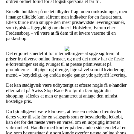
ordren ordnet forud for at logistikpersonalet får fri.
Enkelte butikker på nettet tilbyder fragt uden omkostninger, men
i mange tilfælde kun såfremt man indkøber for en fastsat sum.
Ellers burde man snuppe den mest prisbevidste leveringsmanér,
som typisk – ligegyldigt om du er i Holstebro, Farum eller
Fredensborg – vil være at få dem til at levere varerne til en
pakkeshop.
Det er jo ret smertefrit for internetbrugere at søge sig frem til
priser fra diverse online firmaer, og med det motiv har de fleste
e-forretninger set sig tvunget til at presse prisniveauet på
produkterne – til piger og drenge, lige så vel som til kvinder og
mænd – betydeligt, og endda nogle gange yde gebyrfri levering.
Det kan stadigvæk være udbytterigt at efterse nogle få e-handler
efter rabat på Swiss Stop Race Pro før du færdiggør din
shopping, således at man er garanteret at antage den mindst
kostelige pris.
Du bør alligevel være klar over, at hvis en netshop frembyder
deres varer til salg for en salgspris som er besynderligt letkøbt,
kan det for det meste være en varsel om en uoprigtig internet
virksomhed. Handler med kort er på den anden side en del af en
lov, som begunstiger dig som kunde overfor uægte online shops.