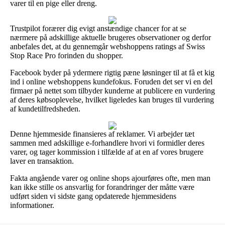
varer til en pige eller dreng.
Trustpilot forærer dig evigt anstændige chancer for at se
nærmere på adskillige aktuelle brugeres observationer og derfor
anbefales det, at du gennemgår webshoppens ratings af Swiss
Stop Race Pro forinden du shopper.
Facebook byder på ydermere rigtig pæne løsninger til at få et kig
ind i online webshoppens kundefokus. Foruden det ser vi en del
firmaer på nettet som tilbyder kunderne at publicere en vurdering
af deres købsoplevelse, hvilket ligeledes kan bruges til vurdering
af kundetilfredsheden.
Denne hjemmeside finansieres af reklamer. Vi arbejder tæt
sammen med adskillige e-forhandlere hvori vi formidler deres
varer, og tager kommission i tilfælde af at en af vores brugere
laver en transaktion.
Fakta angående varer og online shops ajourføres ofte, men man
kan ikke stille os ansvarlig for forandringer der måtte være
udført siden vi sidste gang opdaterede hjemmesidens
informationer.