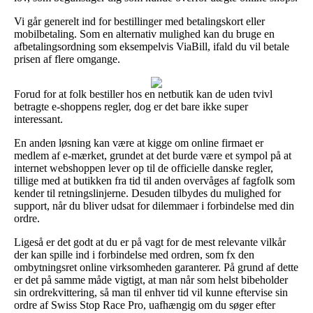
Vi går generelt ind for bestillinger med betalingskort eller
mobilbetaling. Som en alternativ mulighed kan du bruge en
afbetalingsordning som eksempelvis ViaBill, ifald du vil betale
prisen af flere omgange.
Forud for at folk bestiller hos en netbutik kan de uden tvivl
betragte e-shoppens regler, dog er det bare ikke super
interessant.
En anden løsning kan være at kigge om online firmaet er
medlem af e-mærket, grundet at det burde være et sympol på at
internet webshoppen lever op til de officielle danske regler,
tillige med at butikken fra tid til anden overvåges af fagfolk som
kender til retningslinjerne. Desuden tilbydes du mulighed for
support, når du bliver udsat for dilemmaer i forbindelse med din
ordre.
Ligeså er det godt at du er på vagt for de mest relevante vilkår
der kan spille ind i forbindelse med ordren, som fx den
ombytningsret online virksomheden garanterer. På grund af dette
er det på samme måde vigtigt, at man når som helst bibeholder
sin ordrekvittering, så man til enhver tid vil kunne eftervise sin
ordre af Swiss Stop Race Pro, uafhængig om du søger efter