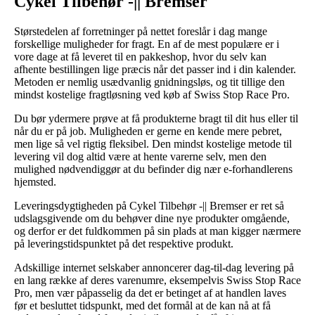
Cykel Tilbehør -|| Bremser
Størstedelen af forretninger på nettet foreslår i dag mange
forskellige muligheder for fragt. En af de mest populære er i
vore dage at få leveret til en pakkeshop, hvor du selv kan
afhente bestillingen lige præcis når det passer ind i din kalender.
Metoden er nemlig usædvanlig gnidningsløs, og tit tillige den
mindst kostelige fragtløsning ved køb af Swiss Stop Race Pro.
Du bør ydermere prøve at få produkterne bragt til dit hus eller til
når du er på job. Muligheden er gerne en kende mere pebret,
men lige så vel rigtig fleksibel. Den mindst kostelige metode til
levering vil dog altid være at hente varerne selv, men den
mulighed nødvendiggør at du befinder dig nær e-forhandlerens
hjemsted.
Leveringsdygtigheden på Cykel Tilbehør -|| Bremser er ret så
udslagsgivende om du behøver dine nye produkter omgående,
og derfor er det fuldkommen på sin plads at man kigger nærmere
på leveringstidspunktet på det respektive produkt.
Adskillige internet selskaber annoncerer dag-til-dag levering på
en lang række af deres varenumre, eksempelvis Swiss Stop Race
Pro, men vær påpasselig da det er betinget af at handlen laves
før et besluttet tidspunkt, med det formål at de kan nå at få