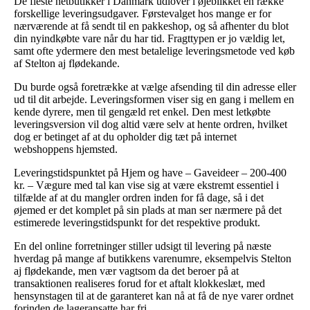
De fleste netbutikker i Danmark udlover i øjeblikket en række
forskellige leveringsudgaver. Førstevalget hos mange er for
nærværende at få sendt til en pakkeshop, og så afhenter du blot
din nyindkøbte vare når du har tid. Fragttypen er jo vældig let,
samt ofte ydermere den mest betalelige leveringsmetode ved køb
af Stelton aj flødekande.
Du burde også foretrække at vælge afsending til din adresse eller
ud til dit arbejde. Leveringsformen viser sig en gang i mellem en
kende dyrere, men til gengæld ret enkel. Den mest letkøbte
leveringsversion vil dog altid være selv at hente ordren, hvilket
dog er betinget af at du opholder dig tæt på internet
webshoppens hjemsted.
Leveringstidspunktet på Hjem og have – Gaveideer – 200-400
kr. – Vægure med tal kan vise sig at være ekstremt essentiel i
tilfælde af at du mangler ordren inden for få dage, så i det
øjemed er det komplet på sin plads at man ser nærmere på det
estimerede leveringstidspunkt for det respektive produkt.
En del online forretninger stiller udsigt til levering på næste
hverdag på mange af butikkens varenumre, eksempelvis Stelton
aj flødekande, men vær vagtsom da det beroer på at
transaktionen realiseres forud for et aftalt klokkeslæt, med
hensynstagen til at de garanteret kan nå at få de nye varer ordnet
forinden de lageransatte har fri.