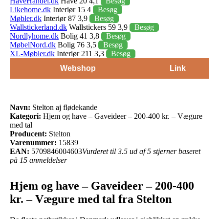
HaveHandel.dk
Have 20 4,1
Besøg
Likehome.dk
Interiør 15 4
Besøg
Møbler.dk
Interiør 87 3,9
Besøg
Wallstickerland.dk
Wallstickers 59 3,9
Besøg
Nordlyhome.dk
Bolig 41 3,8
Besøg
MøbelNord.dk
Bolig 76 3,5
Besøg
XL-Møbler.dk
Interiør 211 3,3
Besøg
Webshop
Link
Navn:
Stelton aj flødekande
Kategori:
Hjem og have – Gaveideer – 200-400 kr. – Vægure
med tal
Producent:
Stelton
Varenummer:
15839
EAN:
5709846004603
Vurderet til 3.5 ud af 5 stjerner baseret
på 15 anmeldelser
Hjem og have – Gaveideer – 200-400
kr. – Vægure med tal fra Stelton