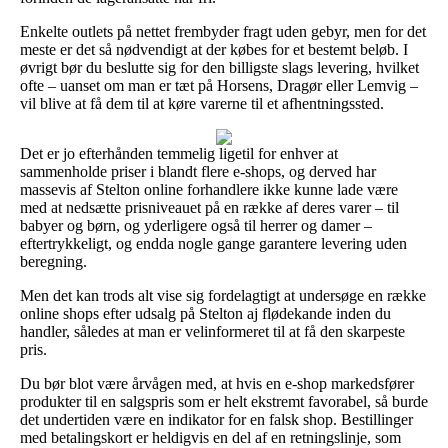
Enkelte outlets på nettet frembyder fragt uden gebyr, men for det
meste er det så nødvendigt at der købes for et bestemt beløb. I
øvrigt bør du beslutte sig for den billigste slags levering, hvilket
ofte – uanset om man er tæt på Horsens, Dragør eller Lemvig –
vil blive at få dem til at køre varerne til et afhentningssted.
Det er jo efterhånden temmelig ligetil for enhver at
sammenholde priser i blandt flere e-shops, og derved har
massevis af Stelton online forhandlere ikke kunne lade være
med at nedsætte prisniveauet på en række af deres varer – til
babyer og børn, og yderligere også til herrer og damer –
eftertrykkeligt, og endda nogle gange garantere levering uden
beregning.
Men det kan trods alt vise sig fordelagtigt at undersøge en række
online shops efter udsalg på Stelton aj flødekande inden du
handler, således at man er velinformeret til at få den skarpeste
pris.
Du bør blot være årvågen med, at hvis en e-shop markedsfører
produkter til en salgspris som er helt ekstremt favorabel, så burde
det undertiden være en indikator for en falsk shop. Bestillinger
med betalingskort er heldigvis en del af en retningslinje, som