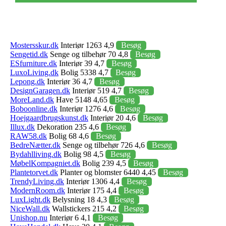
Mostersskur.dk
Interiør 1263 4,9
Besøg
Sengetid.dk
Senge og tilbehør 70 4,8
Besøg
ESfurniture.dk
Interiør 39 4,7
Besøg
LuxoLiving.dk
Bolig 5338 4,7
Besøg
Lepong.dk
Interiør 36 4,7
Besøg
DesignGaragen.dk
Interiør 519 4,7
Besøg
MoreLand.dk
Have 5148 4,65
Besøg
Boboonline.dk
Interiør 1276 4,6
Besøg
Hoejgaardbrugskunst.dk
Interiør 20 4,6
Besøg
Illux.dk
Dekoration 235 4,6
Besøg
RAW58.dk
Bolig 68 4,6
Besøg
BedreNætter.dk
Senge og tilbehør 726 4,6
Besøg
Bydahlliving.dk
Bolig 98 4,5
Besøg
MøbelKompagniet.dk
Bolig 239 4,5
Besøg
Plantetorvet.dk
Planter og blomster 6440 4,45
Besøg
TrendyLiving.dk
Interiør 1306 4,4
Besøg
ModernRoom.dk
Interiør 175 4,4
Besøg
LuxLight.dk
Belysning 18 4,3
Besøg
NiceWall.dk
Wallstickers 215 4,2
Besøg
Unishop.nu
Interiør 6 4,1
Besøg