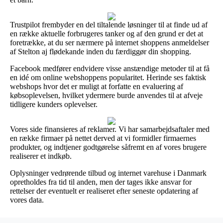
Trustpilot frembyder en del tiltalende løsninger til at finde ud af
en række aktuelle forbrugeres tanker og af den grund er det at
foretrække, at du ser nærmere på internet shoppens anmeldelser
af Stelton aj flødekande inden du færdiggør din shopping.
Facebook medfører endvidere visse anstændige metoder til at få
en idé om online webshoppens popularitet. Herinde ses faktisk
webshops hvor det er muligt at forfatte en evaluering af
købsoplevelsen, hvilket ydermere burde anvendes til at afveje
tidligere kunders oplevelser.
Vores side finansieres af reklamer. Vi har samarbejdsaftaler med
en række firmaer på nettet derved at vi formidler firmaernes
produkter, og indtjener godtgørelse såfremt en af vores brugere
realiserer et indkøb.
Oplysninger vedrørende tilbud og internet varehuse i Danmark
opretholdes fra tid til anden, men der tages ikke ansvar for
rettelser der eventuelt er realiseret efter seneste opdatering af
vores data.