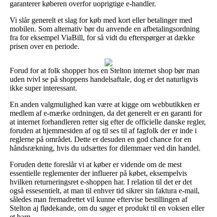
garanterer køberen overfor uoprigtige e-handler.
Vi slår generelt et slag for køb med kort eller betalinger med
mobilen. Som alternativ bør du anvende en afbetalingsordning
fra for eksempel ViaBill, for så vidt du efterspørger at dække
prisen over en periode.
Forud for at folk shopper hos en Stelton internet shop bør man
uden tvivl se på shoppens handelsaftale, dog er det naturligvis
ikke super interessant.
En anden valgmulighed kan være at kigge om webbutikken er
medlem af e-mærke ordningen, da det generelt er en garanti for
at internet forhandleren retter sig efter de officielle danske regler,
foruden at hjemmesiden af og til ses til af fagfolk der er inde i
reglerne på området. Dette er desuden en god chance for en
håndsrækning, hvis du udsættes for dilemmaer ved din handel.
Foruden dette foreslår vi at køber er vidende om de mest
essentielle reglementer der influerer på købet, eksempelvis
hvilken returneringsret e-shoppen har. I relation til det er det
også essesentielt, at man til enhver tid sikrer sin faktura e-mail,
således man fremadrettet vil kunne eftervise bestillingen af
Stelton aj flødekande, om du søger et produkt til en voksen eller
et barn.