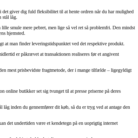
 det giver dig fuld fleksibilitet til at hente ordren når du har mulighed
 stål låg.
n lille smule mere pebret, men lige så vel ret så problemfri. Den mindst
ens hjemsted.
gt at man finder leveringstidspunktet ved det respektive produkt.
lertid er påkrævet at transaktionen realiseres før et angivent
den mest prisbevidste fragtmetode, der i mange tilfælde – ligegyldigt
n online butikker set sig tvunget til at presse priserne på deres
tål låg inden du gennemfører dit køb, så du er tryg ved at antage den
 kan det undertiden være et kendetegn på en uoprigtig internet