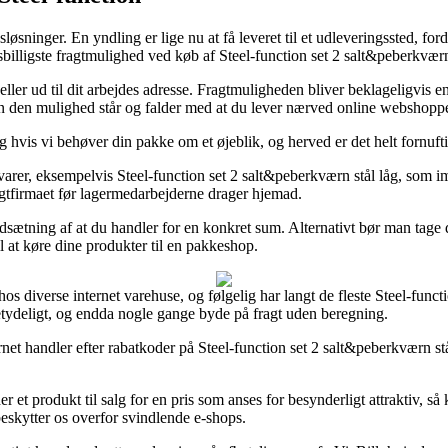
løsninger. En yndling er lige nu at få leveret til et udleveringssted, fordi
sbilligste fragtmulighed ved køb af Steel-function set 2 salt&peberkværn
ller ud til dit arbejdes adresse. Fragtmuligheden bliver beklageligvis e
men den mulighed står og falder med at du lever nærved online webshopp
 hvis vi behøver din pakke om et øjeblik, og herved er det helt fornufti
rer, eksempelvis Steel-function set 2 salt&peberkværn stål låg, som imid
ragtfirmaet før lagermedarbejderne drager hjemad.
dsætning af at du handler for en konkret sum. Alternativt bør man tage 
il at køre dine produkter til en pakkeshop.
os diverse internet varehuse, og følgelig har langt de fleste Steel-functio
betydeligt, og endda nogle gange byde på fragt uden beregning.
ternet handler efter rabatkoder på Steel-function set 2 salt&peberkværn s
et produkt til salg for en pris som anses for besynderligt attraktiv, så
eskytter os overfor svindlende e-shops.