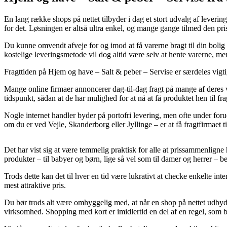
En lang række shops på nettet tilbyder i dag et stort udvalg af leverings
for det. Løsningen er altså ultra enkel, og mange gange tilmed den pri
Du kunne omvendt afveje for og imod at få varerne bragt til din bolig e
kostelige leveringsmetode vil dog altid være selv at hente varerne, 
Fragttiden på Hjem og have – Salt & peber – Servise er særdeles vigtig
Mange online firmaer annoncerer dag-til-dag fragt på mange af deres va
tidspunkt, sådan at de har mulighed for at nå at få produktet hen til f
Nogle internet handler byder på portofri levering, men ofte under foru
om du er ved Vejle, Skanderborg eller Jyllinge – er at få fragtfirmaet t
Det har vist sig at være temmelig praktisk for alle at prissammenligne h
produkter – til babyer og børn, lige så vel som til damer og herrer – 
Trods dette kan det til hver en tid være lukrativt at checke enkelte in
mest attraktive pris.
Du bør trods alt være omhyggelig med, at når en shop på nettet udbyder 
virksomhed. Shopping med kort er imidlertid en del af en regel, som b