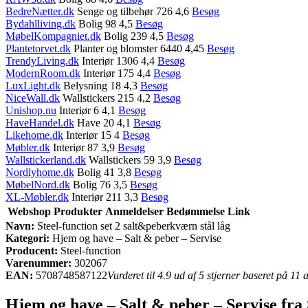
BedreNætter.dk
Senge og tilbehør 726 4,6
Besøg
Bydahlliving.dk
Bolig 98 4,5
Besøg
MøbelKompagniet.dk
Bolig 239 4,5
Besøg
Plantetorvet.dk
Planter og blomster 6440 4,45
Besøg
TrendyLiving.dk
Interiør 1306 4,4
Besøg
ModernRoom.dk
Interiør 175 4,4
Besøg
LuxLight.dk
Belysning 18 4,3
Besøg
NiceWall.dk
Wallstickers 215 4,2
Besøg
Unishop.nu
Interiør 6 4,1
Besøg
HaveHandel.dk
Have 20 4,1
Besøg
Likehome.dk
Interiør 15 4
Besøg
Møbler.dk
Interiør 87 3,9
Besøg
Wallstickerland.dk
Wallstickers 59 3,9
Besøg
Nordlyhome.dk
Bolig 41 3,8
Besøg
MøbelNord.dk
Bolig 76 3,5
Besøg
XL-Møbler.dk
Interiør 211 3,3
Besøg
Webshop
Produkter
Anmeldelser
Bedømmelse
Link
Navn:
Steel-function set 2 salt&peberkværn stål låg
Kategori:
Hjem og have – Salt & peber – Servise
Producent:
Steel-function
Varenummer:
302067
EAN:
5708748587122
Vurderet til 4.9 ud af 5 stjerner baseret på 11
Hjem og have – Salt & peber – Servise fra 