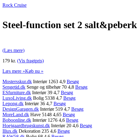
Rock Cruise
Steel-function set 2 salt&peberk
(Læs mere)
179 kr.
(Vis fragtpris)
Læs mere »
Køb nu »
Mostersskur.dk
Interiør 1263 4,9
Besøg
Sengetid.dk
Senge og tilbehør 70 4,8
Besøg
ESfurniture.dk
Interiør 39 4,7
Besøg
LuxoLiving.dk
Bolig 5338 4,7
Besøg
Lepong.dk
Interiør 36 4,7
Besøg
DesignGaragen.dk
Interiør 519 4,7
Besøg
MoreLand.dk
Have 5148 4,65
Besøg
Boboonline.dk
Interiør 1276 4,6
Besøg
Hoejgaardbrugskunst.dk
Interiør 20 4,6
Besøg
Illux.dk
Dekoration 235 4,6
Besøg
RAW58.dk
Bolig 68 4,6
Besøg