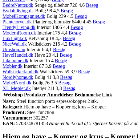
BedreNætter.dk
Senge og tilbehør 726 4,6
Besøg
Bydahlliving.dk
Bolig 98 4,5
Besøg
MøbelKompagniet.dk
Bolig 239 4,5
Besøg
Plantetorvet.dk
Planter og blomster 6440 4,45
Besøg
TrendyLiving.dk
Interiør 1306 4,4
Besøg
ModernRoom.dk
Interiør 175 4,4
Besøg
LuxLight.dk
Belysning 18 4,3
Besøg
NiceWall.dk
Wallstickers 215 4,2
Besøg
Unishop.nu
Interiør 6 4,1
Besøg
HaveHandel.dk
Have 20 4,1
Besøg
Likehome.dk
Interiør 15 4
Besøg
Møbler.dk
Interiør 87 3,9
Besøg
Wallstickerland.dk
Wallstickers 59 3,9
Besøg
Nordlyhome.dk
Bolig 41 3,8
Besøg
MøbelNord.dk
Bolig 76 3,5
Besøg
XL-Møbler.dk
Interiør 211 3,3
Besøg
Webshop
Produkter
Anmeldelser
Bedømmelse
Link
Navn:
Steel-function porto espressokopper 2 stk.
Kategori:
Hjem og have – Kopper og krus – Kopper
Producent:
Steel-function
Varenummer:
302257
EAN:
5708748781353
Vurderet til 4.6 ud af 5 stjerner baseret på 2 
Hjem og have – Kopper og krus – Kopper f