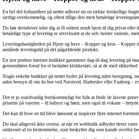
En hel del forhandlere på nettet udlover nu en række forskellige fragtm
særligt overkommelig, og oftest tillige den mest betalelige leveringsl
Du bør derudover udse dig at få ordren sendt hjem til dig privat ell
betalelige type af levering er utvivlsomt at du selv henter varerne, men
Leveringshastigheden på Hjem og have – Kopper og krus – Kopper er sel
anslåede leveringstid på det pågældende produkt.
En stor portion internet butikker garanterer dag-til-dag levering på 
gennemføres forud for et besluttet klokkeslæt, så at de med sikkerhed k
Nogle enkelte butikker på nettet byder på levering uden beregning, men
uden hensyn til om du bor ved Næstved, Haderslev eller Faaborg – er at
Det er jo usædvanlig fremkommeligt for folk at finde de laveste priser 
priserne på varerne – til babyer og børn, men også til voksne – betyde
Det kan til hver en tid blive lønsomt at inspicere flere internet forret
Du skal alligevel ikke overse, at når en webbutik udbyder deres varer f
omfavnet af en bestemmelse, som beskytter dig som kunde overfor be