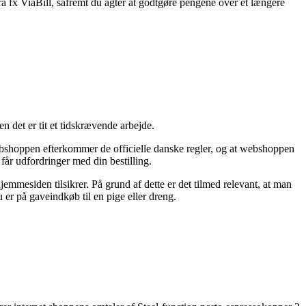
fra fx ViaBill, såfremt du agter at godtgøre pengene over et længere
n det er tit et tidskrævende arbejde.
ebshoppen efterkommer de officielle danske regler, og at webshoppen
år udfordringer med din bestilling.
emmesiden tilsikrer. På grund af dette er det tilmed relevant, at man
er på gaveindkøb til en pige eller dreng.