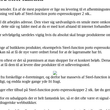
etoder. En af de mest populære er lige nu levering til et afhentningssted
øsning ved køb af Steel-function porto espressokopper 2 stk..
er til dit arbejdes adresse. Den viser sig sædvanligvis en smule mere o
 dette står og falder med at du er med kort afstand til internet forhandl
vfølgelig særdeles vigtig hvis du absolut skal bruge produkterne om ko
mange af butikkens produkter, eksempelvis Steel-function porto espressok
an nå at få de nye varer ordnet forud for at de lageransatte har fri.
 oftest er det så præmissen at man shopper for et konkret beløb. Derudo
 få dem til at levere dine produkter til et udleveringssted.
fra forskellige e-forretninger, og derfor har massevis af Steel-function
ligt, og endda nogle gange yde fri fragt.
ninger efter tilbud på Steel-function porto espressokopper 2 stk. før du g
or en udsalgspris der er helt fantastisk lav, så er det ofte være et sig
drageriske webbutikker.