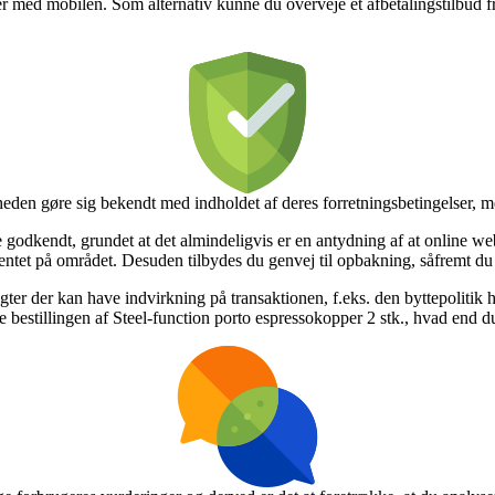
inger med mobilen. Som alternativ kunne du overveje et afbetalingstilbud 
heden gøre sig bekendt med indholdet af deres forretningsbetingelser, me
godkendt, grundet at det almindeligvis er en antydning af at online w
ntet på området. Desuden tilbydes du genvej til opbakning, såfremt du f
ter der kan have indvirkning på transaktionen, f.eks. den byttepolitik hj
bestillingen af Steel-function porto espressokopper 2 stk., hvad end du 