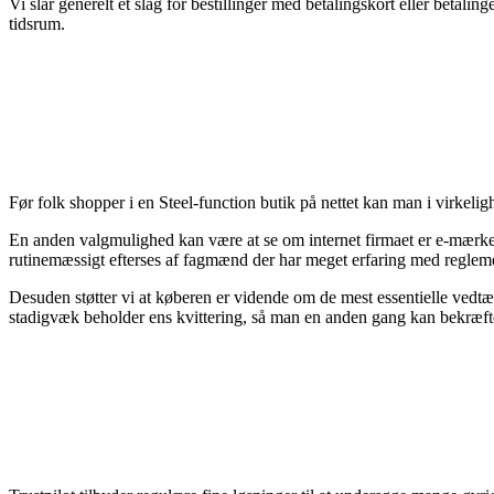
Vi slår generelt et slag for bestillinger med betalingskort eller betal
tidsrum.
Før folk shopper i en Steel-function butik på nettet kan man i virkelig
En anden valgmulighed kan være at se om internet firmaet er e-mærke 
rutinemæssigt efterses af fagmænd der har meget erfaring med regleme
Desuden støtter vi at køberen er vidende om de mest essentielle vedtæg
stadigvæk beholder ens kvittering, så man en anden gang kan bekræfte 