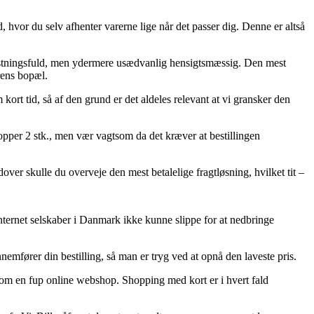
, hvor du selv afhenter varerne lige når det passer dig. Denne er altså
mkostningsfuld, men ydermere usædvanlig hensigtsmæssig. Den mest
erens bopæl.
rt tid, så af den grund er det aldeles relevant at vi gransker den
opper 2 stk., men vær vagtsom da det kræver at bestillingen
ver skulle du overveje den mest betalelige fragtløsning, hvilket tit –
 internet selskaber i Danmark ikke kunne slippe for at nedbringe
ennemfører din bestilling, så man er tryg ved at opnå den laveste pris.
nal om en fup online webshop. Shopping med kort er i hvert fald