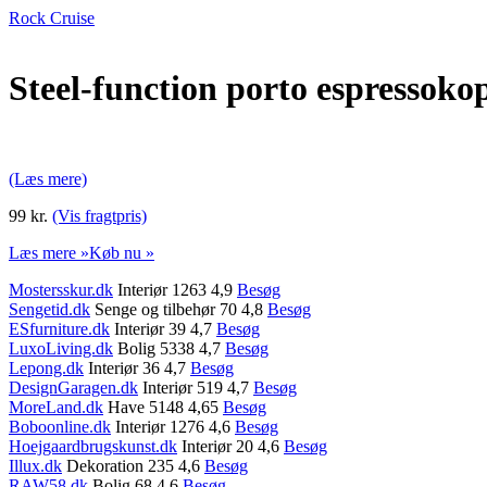
Rock Cruise
Steel-function porto espressokop
(Læs mere)
99 kr.
(Vis fragtpris)
Læs mere »
Køb nu »
Mostersskur.dk
Interiør 1263 4,9
Besøg
Sengetid.dk
Senge og tilbehør 70 4,8
Besøg
ESfurniture.dk
Interiør 39 4,7
Besøg
LuxoLiving.dk
Bolig 5338 4,7
Besøg
Lepong.dk
Interiør 36 4,7
Besøg
DesignGaragen.dk
Interiør 519 4,7
Besøg
MoreLand.dk
Have 5148 4,65
Besøg
Boboonline.dk
Interiør 1276 4,6
Besøg
Hoejgaardbrugskunst.dk
Interiør 20 4,6
Besøg
Illux.dk
Dekoration 235 4,6
Besøg
RAW58.dk
Bolig 68 4,6
Besøg