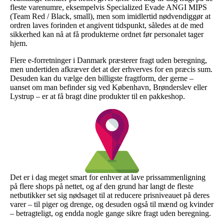
fleste varenumre, eksempelvis Specialized Evade ANGI MIPS
(Team Red / Black, small), men som imidlertid nødvendiggør at
ordren laves forinden et angivent tidspunkt, således at de med
sikkerhed kan nå at få produkterne ordnet før personalet tager
hjem.
Flere e-forretninger i Danmark præsterer fragt uden beregning,
men undertiden afkræver det at der erhverves for en præcis sum.
Desuden kan du vælge den billigste fragtform, der gerne –
uanset om man befinder sig ved København, Brønderslev eller
Lystrup – er at få bragt dine produkter til en pakkeshop.
Det er i dag meget smart for enhver at lave prissammenligning
på flere shops på nettet, og af den grund har langt de fleste
netbutikker set sig nødsaget til at reducere prisniveauet på deres
varer – til piger og drenge, og desuden også til mænd og kvinder
– betragteligt, og endda nogle gange sikre fragt uden beregning.