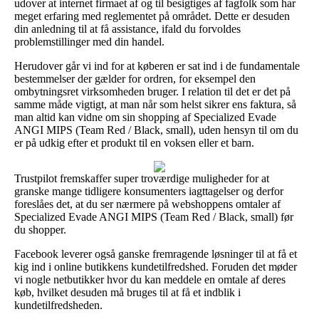
udover at internet firmaet af og til besigtiges af fagfolk som har
meget erfaring med reglementet på området. Dette er desuden
din anledning til at få assistance, ifald du forvoldes
problemstillinger med din handel.
Herudover går vi ind for at køberen er sat ind i de fundamentale
bestemmelser der gælder for ordren, for eksempel den
ombytningsret virksomheden bruger. I relation til det er det på
samme måde vigtigt, at man når som helst sikrer ens faktura, så
man altid kan vidne om sin shopping af Specialized Evade
ANGI MIPS (Team Red / Black, small), uden hensyn til om du
er på udkig efter et produkt til en voksen eller et barn.
Trustpilot fremskaffer super troværdige muligheder for at
granske mange tidligere konsumenters iagttagelser og derfor
foreslåes det, at du ser nærmere på webshoppens omtaler af
Specialized Evade ANGI MIPS (Team Red / Black, small) før
du shopper.
Facebook leverer også ganske fremragende løsninger til at få et
kig ind i online butikkens kundetilfredshed. Foruden det møder
vi nogle netbutikker hvor du kan meddele en omtale af deres
køb, hvilket desuden må bruges til at få et indblik i
kundetilfredsheden.