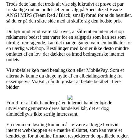
Trods dette kan det trods alt vise sig lukrativt at prøve et par
forskellige online outlets efter udsalg på Specialized Evade
ANGI MIPS (Team Red / Black, small) forud for at du bestiller,
så du er på den sikre side med at skaffe sig den bedste pris.
Du bør imidlertid være klar over, at såfremt en internet shop
reklamerer bedst i test varer for en salgspris som kan ses som
utrolig fremragende, kan det mange gange være en indikator for
en uærlig webshop. Bestillinger med kort er ikke desto mindre
omfattet af en lov, der dækker os imod bedrageriske internet
outlets.
Vi anbefaler køb med betalingskort eller MobilePay. Som et
alternativ kunne du drage nytte af en afbetalingsordning fra
eksempelvis ViaBill, når du ønsker at betale beløbet i flere
bidder.
Forud for at folk handler på en internet handler bør de
utvivlsomt gennemse deres handelsvilkår, det er dog
almindeligvis ikke særlig interessant.
En nemmere løsning kunne måske være at kigge hvorvidt
internet webshoppen er e-mærke tilsluttet, som kan være et
kendetegn for at online firmaet respekterer de opstillede regler,