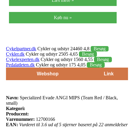
Læs mere »
Køb nu »
Cykelpartner.dk
Cykler og udstyr 24460 4,8
Besøg
Cykler.dk
Cykler og udstyr 2505 4,65
Besøg
Cykelexperten.dk
Cykler og udstyr 1560 4,55
Besøg
Pedalatleten.dk
Cykler og udstyr 175 4,05
Besøg
Webshop
Link
Navn:
Specialized Evade ANGI MIPS (Team Red / Black,
small)
Kategori:
Producent:
Varenummer:
12700166
EAN:
Vurderet til 3.6 ud af 5 stjerner baseret på 22 anmeldelser