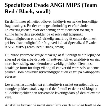
Specialized Evade ANGI MIPS (Team
Red / Black, small)
En del firmaer på nettet udlover heldigvis en række forskellige
fragtløsninger. En der er meget almindelig er efterhånden
udleveringssteder, hvor det nemlig er ret fleksibelt for dig at
kunne hente dine produkter på et selvvalgt tidspunkt.
Fragtmuligheden er altså virkelig smart, og tit endda den mest
prisbevidste mulighed for fragt ved køb af Specialized Evade
ANGI MIPS (Team Red / Black, small).
Du burde ydermere vælge at vælge at få udbragt til din lejlighed
eller ud på din arbejdsplads. Fragttypen bliver uheldigvis en sjat
mere bekostelig, men derudover vældig praktisk. Den mest
betalelige form for fragt vil dog til enhver tid være selv at hente
pakken, som desværre nødvendiggør at du er tæt på e-shoppens
adresse.
Leveringshastigheden på er naturligvis særligt essentiel hvis du
mangler pakken straks, og med det formål er det ret så klogt at
du dobbelttjekker den forventede leveringsdato på den relevante
vare.
Adskillige firmaer på nettet giver løfte om dag-til-dag fragt på de