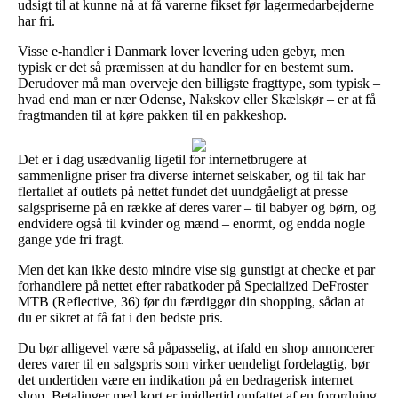
udsigt til at kunne nå at få varerne fikset før lagermedarbejderne
har fri.
Visse e-handler i Danmark lover levering uden gebyr, men
typisk er det så præmissen at du handler for en bestemt sum.
Derudover må man overveje den billigste fragttype, som typisk –
hvad end man er nær Odense, Nakskov eller Skælskør – er at få
fragtmanden til at køre pakken til en pakkeshop.
Det er i dag usædvanlig ligetil for internetbrugere at
sammenligne priser fra diverse internet selskaber, og til tak har
flertallet af outlets på nettet fundet det uundgåeligt at presse
salgspriserne på en række af deres varer – til babyer og børn, og
endvidere også til kvinder og mænd – enormt, og endda nogle
gange yde fri fragt.
Men det kan ikke desto mindre vise sig gunstigt at checke et par
forhandlere på nettet efter rabatkoder på Specialized DeFroster
MTB (Reflective, 36) før du færdiggør din shopping, sådan at
du er sikret at få fat i den bedste pris.
Du bør alligevel være så påpasselig, at ifald en shop annoncerer
deres varer til en salgspris som virker uendeligt fordelagtig, bør
det undertiden være en indikation på en bedragerisk internet
shop. Betalinger med kort er imidlertid omfattet af en forordning,