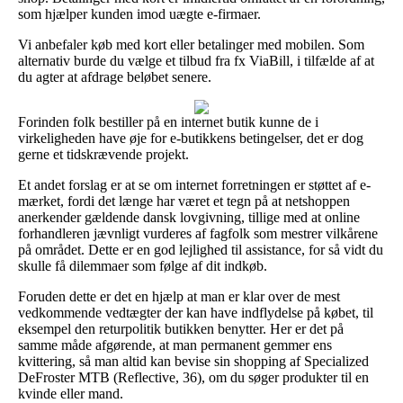
som hjælper kunden imod uægte e-firmaer.
Vi anbefaler køb med kort eller betalinger med mobilen. Som
alternativ burde du vælge et tilbud fra fx ViaBill, i tilfælde af at
du agter at afdrage beløbet senere.
Forinden folk bestiller på en internet butik kunne de i
virkeligheden have øje for e-butikkens betingelser, det er dog
gerne et tidskrævende projekt.
Et andet forslag er at se om internet forretningen er støttet af e-
mærket, fordi det længe har været et tegn på at netshoppen
anerkender gældende dansk lovgivning, tillige med at online
forhandleren jævnligt vurderes af fagfolk som mestrer vilkårene
på området. Dette er en god lejlighed til assistance, for så vidt du
skulle få dilemmaer som følge af dit indkøb.
Foruden dette er det en hjælp at man er klar over de mest
vedkommende vedtægter der kan have indflydelse på købet, til
eksempel den returpolitik butikken benytter. Her er det på
samme måde afgørende, at man permanent gemmer ens
kvittering, så man altid kan bevise sin shopping af Specialized
DeFroster MTB (Reflective, 36), om du søger produkter til en
kvinde eller mand.