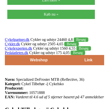
Læs mere »
Køb nu »
Cykelpartner.dk
Cykler og udstyr 24460 4,8
Besøg
Cykler.dk
Cykler og udstyr 2505 4,65
Besøg
Cykelexperten.dk
Cykler og udstyr 1560 4,55
Besøg
Pedalatleten.dk
Cykler og udstyr 175 4,05
Besøg
Webshop
Link
Navn:
Specialized DeFroster MTB (Reflective, 36)
Kategori:
Cykel Tilbehør -|| Cykelsko
Producent:
Varenummer:
10571888
EAN:
Vurderet til 4.6 ud af 5 stjerner baseret på 47 anmeldelser