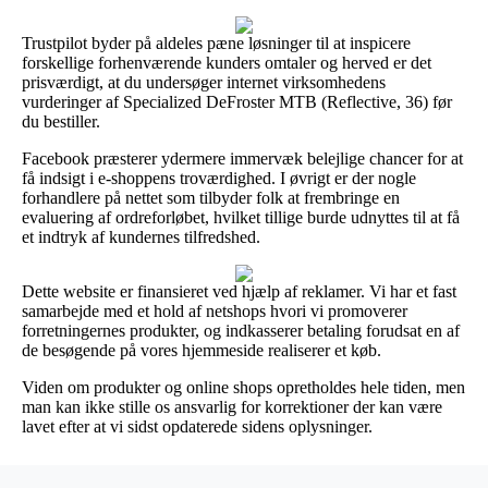
Trustpilot byder på aldeles pæne løsninger til at inspicere
forskellige forhenværende kunders omtaler og herved er det
prisværdigt, at du undersøger internet virksomhedens
vurderinger af Specialized DeFroster MTB (Reflective, 36) før
du bestiller.
Facebook præsterer ydermere immervæk belejlige chancer for at
få indsigt i e-shoppens troværdighed. I øvrigt er der nogle
forhandlere på nettet som tilbyder folk at frembringe en
evaluering af ordreforløbet, hvilket tillige burde udnyttes til at få
et indtryk af kundernes tilfredshed.
Dette website er finansieret ved hjælp af reklamer. Vi har et fast
samarbejde med et hold af netshops hvori vi promoverer
forretningernes produkter, og indkasserer betaling forudsat en af
de besøgende på vores hjemmeside realiserer et køb.
Viden om produkter og online shops opretholdes hele tiden, men
man kan ikke stille os ansvarlig for korrektioner der kan være
lavet efter at vi sidst opdaterede sidens oplysninger.