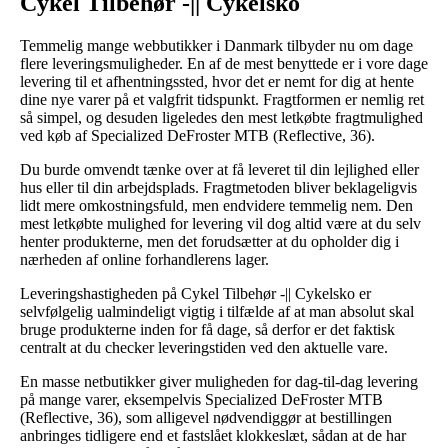
Cykel Tilbehør -|| Cykelsko
Temmelig mange webbutikker i Danmark tilbyder nu om dage
flere leveringsmuligheder. En af de mest benyttede er i vore dage
levering til et afhentningssted, hvor det er nemt for dig at hente
dine nye varer på et valgfrit tidspunkt. Fragtformen er nemlig ret
så simpel, og desuden ligeledes den mest letkøbte fragtmulighed
ved køb af Specialized DeFroster MTB (Reflective, 36).
Du burde omvendt tænke over at få leveret til din lejlighed eller
hus eller til din arbejdsplads. Fragtmetoden bliver beklageligvis
lidt mere omkostningsfuld, men endvidere temmelig nem. Den
mest letkøbte mulighed for levering vil dog altid være at du selv
henter produkterne, men det forudsætter at du opholder dig i
nærheden af online forhandlerens lager.
Leveringshastigheden på Cykel Tilbehør -|| Cykelsko er
selvfølgelig ualmindeligt vigtig i tilfælde af at man absolut skal
bruge produkterne inden for få dage, så derfor er det faktisk
centralt at du checker leveringstiden ved den aktuelle vare.
En masse netbutikker giver muligheden for dag-til-dag levering
på mange varer, eksempelvis Specialized DeFroster MTB
(Reflective, 36), som alligevel nødvendiggør at bestillingen
anbringes tidligere end et fastslået klokkeslæt, sådan at de har