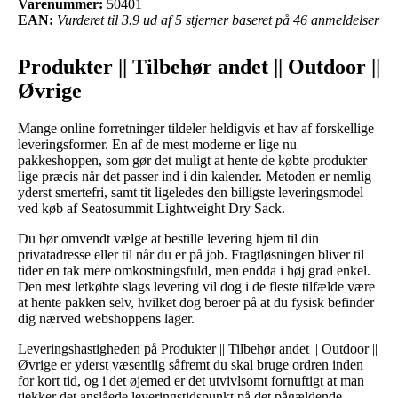
Varenummer:
50401
EAN:
Vurderet til 3.9 ud af 5 stjerner baseret på 46 anmeldelser
Produkter || Tilbehør andet || Outdoor ||
Øvrige
Mange online forretninger tildeler heldigvis et hav af forskellige
leveringsformer. En af de mest moderne er lige nu
pakkeshoppen, som gør det muligt at hente de købte produkter
lige præcis når det passer ind i din kalender. Metoden er nemlig
yderst smertefri, samt tit ligeledes den billigste leveringsmodel
ved køb af Seatosummit Lightweight Dry Sack.
Du bør omvendt vælge at bestille levering hjem til din
privatadresse eller til når du er på job. Fragtløsningen bliver til
tider en tak mere omkostningsfuld, men endda i høj grad enkel.
Den mest letkøbte slags levering vil dog i de fleste tilfælde være
at hente pakken selv, hvilket dog beroer på at du fysisk befinder
dig nærved webshoppens lager.
Leveringshastigheden på Produkter || Tilbehør andet || Outdoor ||
Øvrige er yderst væsentlig såfremt du skal bruge ordren inden
for kort tid, og i det øjemed er det utvivlsomt fornuftigt at man
tjekker det anslåede leveringstidspunkt på det pågældende