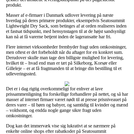
produkt.
Masser af e-firmaer i Danmark udlover levering på næste
hverdag på deres primære produkter, eksempelvis Seatosummit
Lightweight Dry Sack, som betinges af at orden realiseres inden
et fastsat tidspunkt, med hensynstagen til at de højst sandsynligt
kan nå at få varerne betjent inden de lageransatte har fri.
Flere internet virksomheder frembyder fragt uden omkostninger,
men oftest er det forbeholdt når du aftager for en konkret sum.
Derudover skulle man tage den billigste mulighed for levering,
hvilket tit – hvad end man er tæt på Silkeborg, Korsør eller
Gilleleje – er at få fragtmanden til at bringe din bestilling til et
udleveringssted.
Det er i dag rigtig overkommeligt for enhver at lave
prissammenligning fra forskellige forhandlere på nettet, og så har
masser af internet firmaer været nødt til at presse prisniveauet på
deres varer – til børn og babyer, og samtidig til kvinder og mænd
– voldsomt, og endda nogle gange sikre fragt uden
omkostninger.
Dog kan det immervæk vise sig lukrativt at se nærmere på
enkelte online shops efter rabatkoder på Seatosummit