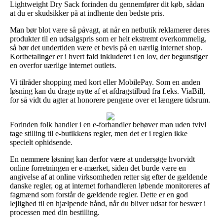
Lightweight Dry Sack forinden du gennemfører dit køb, sådan
at du er skudsikker på at indhente den bedste pris.
Man bør blot være så påvagt, at når en netbutik reklamerer deres
produkter til en udsalgspris som er helt ekstremt overkommelig,
så bør det undertiden være et bevis på en uærlig internet shop.
Kortbetalinger er i hvert fald inkluderet i en lov, der begunstiger
en overfor uærlige internet outlets.
Vi tilråder shopping med kort eller MobilePay. Som en anden
løsning kan du drage nytte af et afdragstilbud fra f.eks. ViaBill,
for så vidt du agter at honorere pengene over et længere tidsrum.
Forinden folk handler i en e-forhandler behøver man uden tvivl
tage stilling til e-butikkens regler, men det er i reglen ikke
specielt ophidsende.
En nemmere løsning kan derfor være at undersøge hvorvidt
online forretningen er e-mærket, siden det burde være en
angivelse af at online virksomheden retter sig efter de gældende
danske regler, og at internet forhandleren løbende monitoreres af
fagmænd som forstår de gældende regler. Dette er en god
lejlighed til en hjælpende hånd, når du bliver udsat for besvær i
processen med din bestilling.