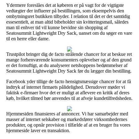
Ydermere foreslåes det at køberen er på vagt for de vigtigste
vedtægter der influerer på bestillingen, som eksempelvis den
ombytningsret butikken tilbyder. I relation til det er det samtidig
essesentielt, at man altid bibeholder sin kvitteringsmail, således
man til enhver tid vil kunne bevidne sin shopping af
Seatosummit Lightweight Dry Sack, uanset om du søger en vare
til en herre eller dame.
Trustpilot bringer dig de facto strålende chancer for at beskue ret
mange forhenværende konsumenters oplevelser og af den grund
er det fornuftigt, at du analyserer netshoppens bedømmelser af
Seatosummit Lightweight Dry Sack før du lægger din bestilling.
Facebook yder tillige de facto hensigtsmæssige chancer for at få
indtryk af internet firmaets pålidelighed. Derudover møder vi
faktisk e-firmaer hvor det er muligt at aflevere en kritik af deres
køb, hvilket tilmed bør anvendes til at afveje kundetilfredsheden.
Hjemmesiden finansieres af annoncer. Vi har samarbejder med
masser af internet selskaber og markedsfører virksomhedernes
produkter, og opnår provision i tilfælde af at en bruger fra vores
hjemmeside laver en transaktion.