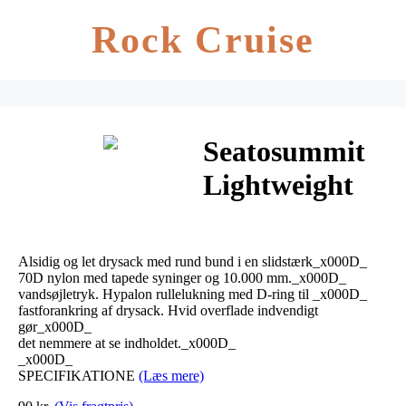
Rock Cruise
Seatosummit
Lightweight
Dry Sack
Alsidig og let drysack med rund bund i en slidstærk_x000D_
70D nylon med tapede syninger og 10.000 mm._x000D_
vandsøjletryk. Hypalon rullelukning med D-ring til _x000D_
fastforankring af drysack. Hvid overflade indvendigt
gør_x000D_
det nemmere at se indholdet._x000D_
_x000D_
SPECIFIKATIONE
(Læs mere)