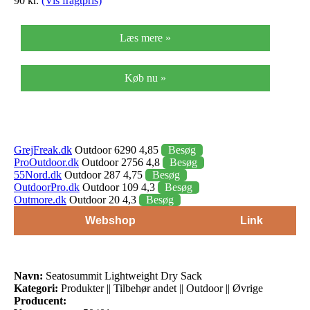
90 kr.
(Vis fragtpris)
Læs mere »
Køb nu »
GrejFreak.dk
Outdoor 6290 4,85
Besøg
ProOutdoor.dk
Outdoor 2756 4,8
Besøg
55Nord.dk
Outdoor 287 4,75
Besøg
OutdoorPro.dk
Outdoor 109 4,3
Besøg
Outmore.dk
Outdoor 20 4,3
Besøg
Webshop
Link
Navn:
Seatosummit Lightweight Dry Sack
Kategori:
Produkter || Tilbehør andet || Outdoor || Øvrige
Producent: