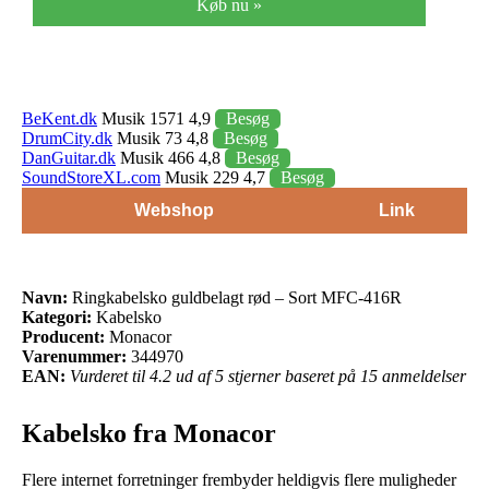
Køb nu »
BeKent.dk
Musik 1571 4,9
Besøg
DrumCity.dk
Musik 73 4,8
Besøg
DanGuitar.dk
Musik 466 4,8
Besøg
SoundStoreXL.com
Musik 229 4,7
Besøg
Webshop
Link
Navn:
Ringkabelsko guldbelagt rød – Sort MFC-416R
Kategori:
Kabelsko
Producent:
Monacor
Varenummer:
344970
EAN:
Vurderet til 4.2 ud af 5 stjerner baseret på 15 anmeldelser
Kabelsko fra Monacor
Flere internet forretninger frembyder heldigvis flere muligheder