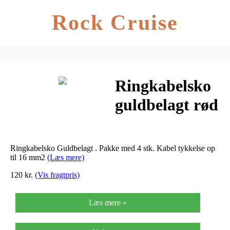
Rock Cruise
Ringkabelsko
guldbelagt rød
– Sort MFC-
416R
Ringkabelsko Guldbelagt . Pakke med 4 stk. Kabel tykkelse op
til 16 mm2
(Læs mere)
120 kr.
(Vis fragtpris)
Læs mere »