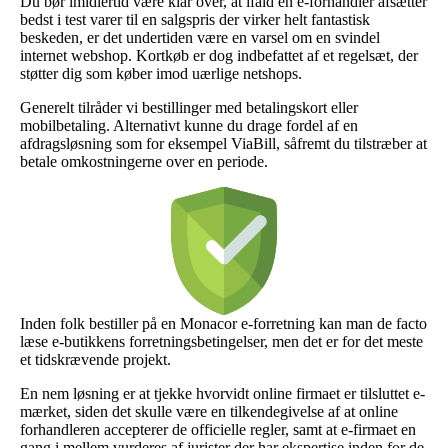
Du bør imidlertid være klar over, at ifald en e-forhandler afsætter
bedst i test varer til en salgspris der virker helt fantastisk
beskeden, er det undertiden være en varsel om en svindel
internet webshop. Kortkøb er dog indbefattet af et regelsæt, der
støtter dig som køber imod uærlige netshops.
Generelt tilråder vi bestillinger med betalingskort eller
mobilbetaling. Alternativt kunne du drage fordel af en
afdragsløsning som for eksempel ViaBill, såfremt du tilstræber at
betale omkostningerne over en periode.
Inden folk bestiller på en Monacor e-forretning kan man de facto
læse e-butikkens forretningsbetingelser, men det er for det meste
et tidskrævende projekt.
En nem løsning er at tjekke hvorvidt online firmaet er tilsluttet e-
mærket, siden det skulle være en tilkendegivelse af at online
forhandleren accepterer de officielle regler, samt at e-firmaet en
gang i mellem vurderes af jurister der har ekspertise inden for de