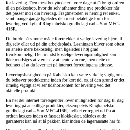
for levering. Den mest benyttede er i vore dage at få bragt ordren
til en pakkeshop, hvor du selv afhenter dine nye produkter når
det passer ind i din hverdag. Fragtmetoden er nemlig ret enkel,
samt mange gange ligeledes den mest betalelige form for
levering ved køb af Ringkabelsko guldbelagt rød – Sort MFC-
416R.
Du burde på samme måde foretrække at vælge levering hjem til
dig selv eller ud på din arbejdsplads. Løsningen bliver som oftest
en anelse mere bekostelig, men ligeledes i høj grad
fremkommelig. Den mindst kostelige leveringsmulighed kan
ikke modsiges at være selv at hente varerne, men dette er
betinget af at du lever tæt på internet forretningens adresse.
Leveringshastigheden på Kabelsko kan være virkelig vigtig om
du behøver produkterne inden for kort tid, og af den grund er det
rimelig vigtigt at vi ser tidshorisonten for levering ved det
aktuelle produkt.
En hel del internet foretagender lover muligheden for dag-til-dag
levering på adskillige produkter, eksempelvis Ringkabelsko
guldbelagt rød – Sort MFC-416R, hvilket er regnet ud fra at
ordren lægges inden et fastsat klokkeslæt, således at de
garanteret kan nå at få pakken klar inden de lageransatte har fri.