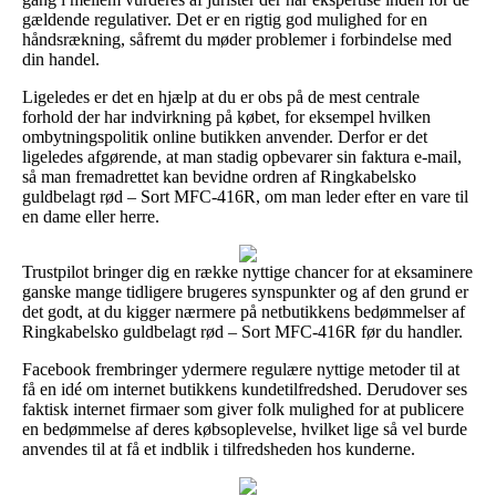
gældende regulativer. Det er en rigtig god mulighed for en
håndsrækning, såfremt du møder problemer i forbindelse med
din handel.
Ligeledes er det en hjælp at du er obs på de mest centrale
forhold der har indvirkning på købet, for eksempel hvilken
ombytningspolitik online butikken anvender. Derfor er det
ligeledes afgørende, at man stadig opbevarer sin faktura e-mail,
så man fremadrettet kan bevidne ordren af Ringkabelsko
guldbelagt rød – Sort MFC-416R, om man leder efter en vare til
en dame eller herre.
Trustpilot bringer dig en række nyttige chancer for at eksaminere
ganske mange tidligere brugeres synspunkter og af den grund er
det godt, at du kigger nærmere på netbutikkens bedømmelser af
Ringkabelsko guldbelagt rød – Sort MFC-416R før du handler.
Facebook frembringer ydermere regulære nyttige metoder til at
få en idé om internet butikkens kundetilfredshed. Derudover ses
faktisk internet firmaer som giver folk mulighed for at publicere
en bedømmelse af deres købsoplevelse, hvilket lige så vel burde
anvendes til at få et indblik i tilfredsheden hos kunderne.