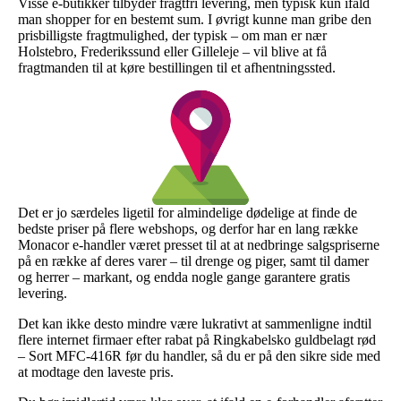
Visse e-butikker tilbyder fragtfri levering, men typisk kun ifald
man shopper for en bestemt sum. I øvrigt kunne man gribe den
prisbilligste fragtmulighed, der typisk – om man er nær
Holstebro, Frederikssund eller Gilleleje – vil blive at få
fragtmanden til at køre bestillingen til et afhentningssted.
Det er jo særdeles ligetil for almindelige dødelige at finde de
bedste priser på flere webshops, og derfor har en lang række
Monacor e-handler været presset til at at nedbringe salgspriserne
på en række af deres varer – til drenge og piger, samt til damer
og herrer – markant, og endda nogle gange garantere gratis
levering.
Det kan ikke desto mindre være lukrativt at sammenligne indtil
flere internet firmaer efter rabat på Ringkabelsko guldbelagt rød
– Sort MFC-416R før du handler, så du er på den sikre side med
at modtage den laveste pris.