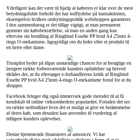
Yderligere kan det være til hjælp at køberen er klar over de mest
betydningsfulde forhold der har indflydelse på transaktionen,
eksempelvis hvilken ombytningspolitik webshoppen garanterer.
I den sammenhæng er det tillige vigtigt, at man permanent
gemmer sin købsbekræftelse, så man en anden gang kan
eftervise sin bestilling af Ringbind Esselte PP hvid A4 25mm 4-
rings O-mekanisme, ligegyldigt om du leder efter et produkt til
en herre eller dame.
Trustpilot byder på tilpas anstændige chancer for at besigtige en
længere række forhenværende kunders opfattelser og herved
tilrådes det, at du eftersøger e-forhandlerens kritik af Ringbind
Esselte PP hvid A4 25mm 4-rings O-mekanisme forud for at du
shopper.
Facebook bringer dig også immervæk gode metoder til at få
kendskab til online virksomhedens popularitet. Foruden det ses
en række netbutikker hvor det er muligt at give en bedømmelse
af deres køb, som desuden kan anvendes til vurdering af
tidligere kunders oplevelser.
Denne hjemmeside finansieres af annoncer. Vi har
samarbejdsaftaler med adskillige webshops i form af at vi