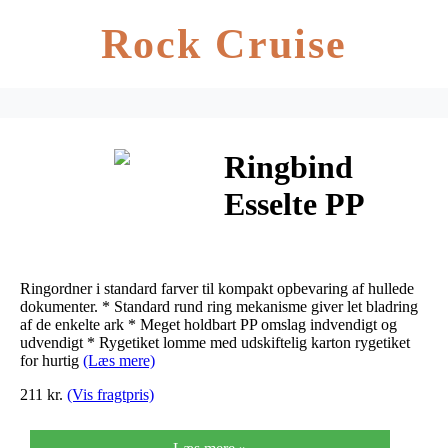
Rock Cruise
Ringbind
Esselte PP
hvid A4 25mm
4-rings O-
Ringordner i standard farver til kompakt opbevaring af hullede
mekanisme
dokumenter. * Standard rund ring mekanisme giver let bladring
af de enkelte ark * Meget holdbart PP omslag indvendigt og
udvendigt * Rygetiket lomme med udskiftelig karton rygetiket
for hurtig
(Læs mere)
211 kr.
(Vis fragtpris)