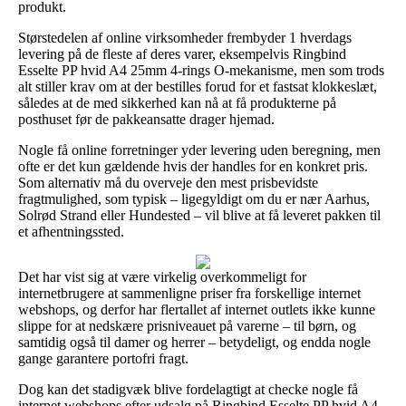
produkt.
Størstedelen af online virksomheder frembyder 1 hverdags
levering på de fleste af deres varer, eksempelvis Ringbind
Esselte PP hvid A4 25mm 4-rings O-mekanisme, men som trods
alt stiller krav om at der bestilles forud for et fastsat klokkeslæt,
således at de med sikkerhed kan nå at få produkterne på
posthuset før de pakkeansatte drager hjemad.
Nogle få online forretninger yder levering uden beregning, men
ofte er det kun gældende hvis der handles for en konkret pris.
Som alternativ må du overveje den mest prisbevidste
fragtmulighed, som typisk – ligegyldigt om du er nær Aarhus,
Solrød Strand eller Hundested – vil blive at få leveret pakken til
et afhentningssted.
Det har vist sig at være virkelig overkommeligt for
internetbrugere at sammenligne priser fra forskellige internet
webshops, og derfor har flertallet af internet outlets ikke kunne
slippe for at nedskære prisniveauet på varerne – til børn, og
samtidig også til damer og herrer – betydeligt, og endda nogle
gange garantere portofri fragt.
Dog kan det stadigvæk blive fordelagtigt at checke nogle få
internet webshops efter udsalg på Ringbind Esselte PP hvid A4