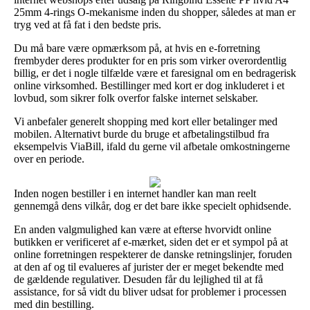
25mm 4-rings O-mekanisme inden du shopper, således at man er
tryg ved at få fat i den bedste pris.
Du må bare være opmærksom på, at hvis en e-forretning
frembyder deres produkter for en pris som virker overordentlig
billig, er det i nogle tilfælde være et faresignal om en bedragerisk
online virksomhed. Bestillinger med kort er dog inkluderet i et
lovbud, som sikrer folk overfor falske internet selskaber.
Vi anbefaler generelt shopping med kort eller betalinger med
mobilen. Alternativt burde du bruge et afbetalingstilbud fra
eksempelvis ViaBill, ifald du gerne vil afbetale omkostningerne
over en periode.
Inden nogen bestiller i en internet handler kan man reelt
gennemgå dens vilkår, dog er det bare ikke specielt ophidsende.
En anden valgmulighed kan være at efterse hvorvidt online
butikken er verificeret af e-mærket, siden det er et sympol på at
online forretningen respekterer de danske retningslinjer, foruden
at den af og til evalueres af jurister der er meget bekendte med
de gældende regulativer. Desuden får du lejlighed til at få
assistance, for så vidt du bliver udsat for problemer i processen
med din bestilling.