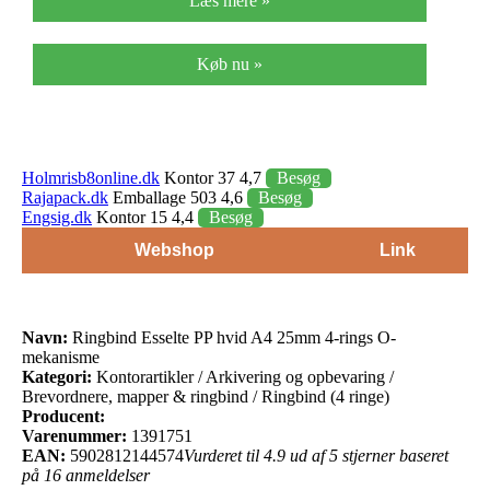
Læs mere »
Køb nu »
Holmrisb8online.dk
Kontor 37 4,7
Besøg
Rajapack.dk
Emballage 503 4,6
Besøg
Engsig.dk
Kontor 15 4,4
Besøg
Webshop
Link
Navn:
Ringbind Esselte PP hvid A4 25mm 4-rings O-
mekanisme
Kategori:
Kontorartikler / Arkivering og opbevaring /
Brevordnere, mapper & ringbind / Ringbind (4 ringe)
Producent:
Varenummer:
1391751
EAN:
5902812144574
Vurderet til 4.9 ud af 5 stjerner baseret
på 16 anmeldelser