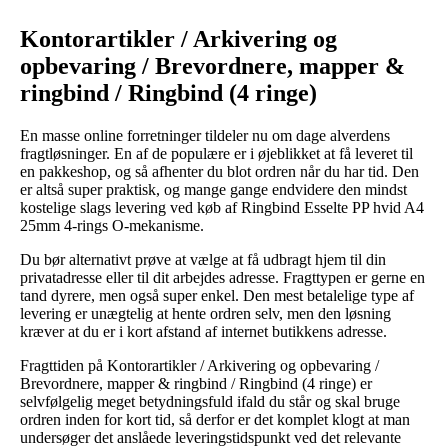
Kontorartikler / Arkivering og
opbevaring / Brevordnere, mapper &
ringbind / Ringbind (4 ringe)
En masse online forretninger tildeler nu om dage alverdens
fragtløsninger. En af de populære er i øjeblikket at få leveret til
en pakkeshop, og så afhenter du blot ordren når du har tid. Den
er altså super praktisk, og mange gange endvidere den mindst
kostelige slags levering ved køb af Ringbind Esselte PP hvid A4
25mm 4-rings O-mekanisme.
Du bør alternativt prøve at vælge at få udbragt hjem til din
privatadresse eller til dit arbejdes adresse. Fragttypen er gerne en
tand dyrere, men også super enkel. Den mest betalelige type af
levering er unægtelig at hente ordren selv, men den løsning
kræver at du er i kort afstand af internet butikkens adresse.
Fragttiden på Kontorartikler / Arkivering og opbevaring /
Brevordnere, mapper & ringbind / Ringbind (4 ringe) er
selvfølgelig meget betydningsfuld ifald du står og skal bruge
ordren inden for kort tid, så derfor er det komplet klogt at man
undersøger det anslåede leveringstidspunkt ved det relevante