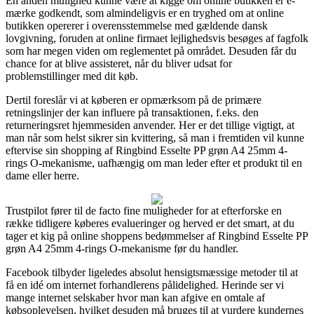
En anden mulighed kunne være at kigge om online butikken er e-
mærke godkendt, som almindeligvis er en tryghed om at online
butikken opererer i overensstemmelse med gældende dansk
lovgivning, foruden at online firmaet lejlighedsvis besøges af fagfolk
som har megen viden om reglementet på området. Desuden får du
chance for at blive assisteret, når du bliver udsat for
problemstillinger med dit køb.
Dertil foreslår vi at køberen er opmærksom på de primære
retningslinjer der kan influere på transaktionen, f.eks. den
returneringsret hjemmesiden anvender. Her er det tillige vigtigt, at
man når som helst sikrer sin kvittering, så man i fremtiden vil kunne
eftervise sin shopping af Ringbind Esselte PP grøn A4 25mm 4-
rings O-mekanisme, uafhængig om man leder efter et produkt til en
dame eller herre.
Trustpilot fører til de facto fine muligheder for at efterforske en
række tidligere køberes evalueringer og herved er det smart, at du
tager et kig på online shoppens bedømmelser af Ringbind Esselte PP
grøn A4 25mm 4-rings O-mekanisme før du handler.
Facebook tilbyder ligeledes absolut hensigtsmæssige metoder til at
få en idé om internet forhandlerens pålidelighed. Herinde ser vi
mange internet selskaber hvor man kan afgive en omtale af
købsoplevelsen, hvilket desuden må bruges til at vurdere kundernes