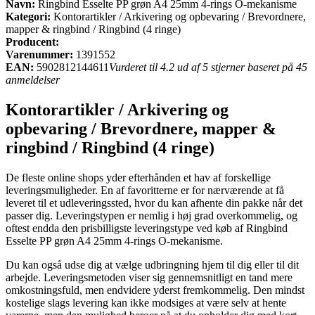
Navn:
Ringbind Esselte PP grøn A4 25mm 4-rings O-mekanisme
Kategori:
Kontorartikler / Arkivering og opbevaring / Brevordnere,
mapper & ringbind / Ringbind (4 ringe)
Producent:
Varenummer:
1391552
EAN:
5902812144611
Vurderet til 4.2 ud af 5 stjerner baseret på 45
anmeldelser
Kontorartikler / Arkivering og
opbevaring / Brevordnere, mapper &
ringbind / Ringbind (4 ringe)
De fleste online shops yder efterhånden et hav af forskellige
leveringsmuligheder. En af favoritterne er for nærværende at få
leveret til et udleveringssted, hvor du kan afhente din pakke når det
passer dig. Leveringstypen er nemlig i høj grad overkommelig, og
oftest endda den prisbilligste leveringstype ved køb af Ringbind
Esselte PP grøn A4 25mm 4-rings O-mekanisme.
Du kan også udse dig at vælge udbringning hjem til dig eller til dit
arbejde. Leveringsmetoden viser sig gennemsnitligt en tand mere
omkostningsfuld, men endvidere yderst fremkommelig. Den mindst
kostelige slags levering kan ikke modsiges at være selv at hente