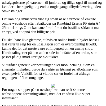
udsalgspriserne på varerne – til juniorer, og tillige også til mænd og
kvinder – betragteligt, og endda nogle gange tilbyde levering uden
omkostninger.
Det kan dog immervæk vise sig smart at se nærmere på enkelte
online webshops efter rabatkoder på Ringbind Esselte PP grøn A4
25mm 4-rings O-mekanisme forud for at du bestiller, sådan at man
er tryg ved at opnå den billigste pris.
Du skal bare ikke glemme, at hvis en online butik tilbyder bedst i
test varer til salg for en udsalgspris som er overordentlig letkøbt,
kunne det for det meste være et fingerpeg om en uærlig shop.
Kortbetalinger er på den anden side indbefattet af en orden, som
passer på dig imod uærlige e-butikker.
Vi tilråder generelt kortbestillinger eller mobilbetaling. Som en
alternativ mulighed burde du vælge en løsning på afbetaling som
eksempelvis ViaBill, for så vidt du ser en fordel i at afdrage
regningen af flere omgange.
Før nogen shopper på en netshop bør man reelt skimme
webshoppens forretningsaftale, men det er oftest ikke super
interessant.