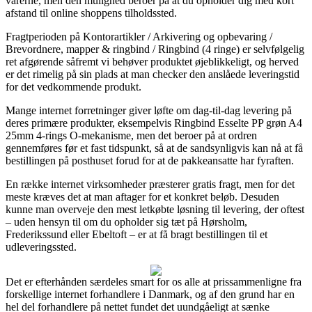
varerne, men den mulighed beroer på at du opholder dig med kort
afstand til online shoppens tilholdssted.
Fragtperioden på Kontorartikler / Arkivering og opbevaring /
Brevordnere, mapper & ringbind / Ringbind (4 ringe) er selvfølgelig
ret afgørende såfremt vi behøver produktet øjeblikkeligt, og herved
er det rimelig på sin plads at man checker den anslåede leveringstid
for det vedkommende produkt.
Mange internet forretninger giver løfte om dag-til-dag levering på
deres primære produkter, eksempelvis Ringbind Esselte PP grøn A4
25mm 4-rings O-mekanisme, men det beroer på at ordren
gennemføres før et fast tidspunkt, så at de sandsynligvis kan nå at få
bestillingen på posthuset forud for at de pakkeansatte har fyraften.
En række internet virksomheder præsterer gratis fragt, men for det
meste kræves det at man aftager for et konkret beløb. Desuden
kunne man overveje den mest letkøbte løsning til levering, der oftest
– uden hensyn til om du opholder sig tæt på Hørsholm,
Frederikssund eller Ebeltoft – er at få bragt bestillingen til et
udleveringssted.
Det er efterhånden særdeles smart for os alle at prissammenligne fra
forskellige internet forhandlere i Danmark, og af den grund har en
hel del forhandlere på nettet fundet det uundgåeligt at sænke