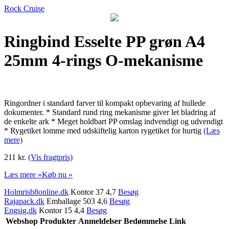
Rock Cruise
Ringbind Esselte PP grøn A4
25mm 4-rings O-mekanisme
Ringordner i standard farver til kompakt opbevaring af hullede
dokumenter. * Standard rund ring mekanisme giver let bladring af
de enkelte ark * Meget holdbart PP omslag indvendigt og udvendigt
* Rygetiket lomme med udskiftelig karton rygetiket for hurtig
(Læs
mere)
211 kr.
(Vis fragtpris)
Læs mere »
Køb nu »
Holmrisb8online.dk
Kontor 37 4,7
Besøg
Rajapack.dk
Emballage 503 4,6
Besøg
Engsig.dk
Kontor 15 4,4
Besøg
Webshop
Produkter
Anmeldelser
Bedømmelse
Link