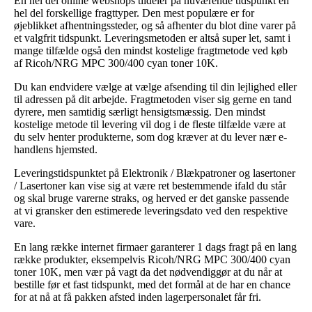
En hel del online webshops tildeler på nuværende tidspunkt en
hel del forskellige fragttyper. Den mest populære er for
øjeblikket afhentningssteder, og så afhenter du blot dine varer på
et valgfrit tidspunkt. Leveringsmetoden er altså super let, samt i
mange tilfælde også den mindst kostelige fragtmetode ved køb
af Ricoh/NRG MPC 300/400 cyan toner 10K.
Du kan endvidere vælge at vælge afsending til din lejlighed eller
til adressen på dit arbejde. Fragtmetoden viser sig gerne en tand
dyrere, men samtidig særligt hensigtsmæssig. Den mindst
kostelige metode til levering vil dog i de fleste tilfælde være at
du selv henter produkterne, som dog kræver at du lever nær e-
handlens hjemsted.
Leveringstidspunktet på Elektronik / Blækpatroner og lasertoner
/ Lasertoner kan vise sig at være ret bestemmende ifald du står
og skal bruge varerne straks, og herved er det ganske passende
at vi gransker den estimerede leveringsdato ved den respektive
vare.
En lang række internet firmaer garanterer 1 dags fragt på en lang
række produkter, eksempelvis Ricoh/NRG MPC 300/400 cyan
toner 10K, men vær på vagt da det nødvendiggør at du når at
bestille før et fast tidspunkt, med det formål at de har en chance
for at nå at få pakken afsted inden lagerpersonalet får fri.