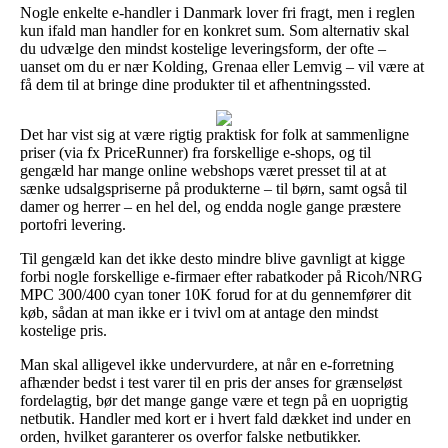
Nogle enkelte e-handler i Danmark lover fri fragt, men i reglen
kun ifald man handler for en konkret sum. Som alternativ skal
du udvælge den mindst kostelige leveringsform, der ofte –
uanset om du er nær Kolding, Grenaa eller Lemvig – vil være at
få dem til at bringe dine produkter til et afhentningssted.
Det har vist sig at være rigtig praktisk for folk at sammenligne
priser (via fx PriceRunner) fra forskellige e-shops, og til
gengæld har mange online webshops været presset til at at
sænke udsalgspriserne på produkterne – til børn, samt også til
damer og herrer – en hel del, og endda nogle gange præstere
portofri levering.
Til gengæld kan det ikke desto mindre blive gavnligt at kigge
forbi nogle forskellige e-firmaer efter rabatkoder på Ricoh/NRG
MPC 300/400 cyan toner 10K forud for at du gennemfører dit
køb, sådan at man ikke er i tvivl om at antage den mindst
kostelige pris.
Man skal alligevel ikke undervurdere, at når en e-forretning
afhænder bedst i test varer til en pris der anses for grænseløst
fordelagtig, bør det mange gange være et tegn på en uoprigtig
netbutik. Handler med kort er i hvert fald dækket ind under en
orden, hvilket garanterer os overfor falske netbutikker.