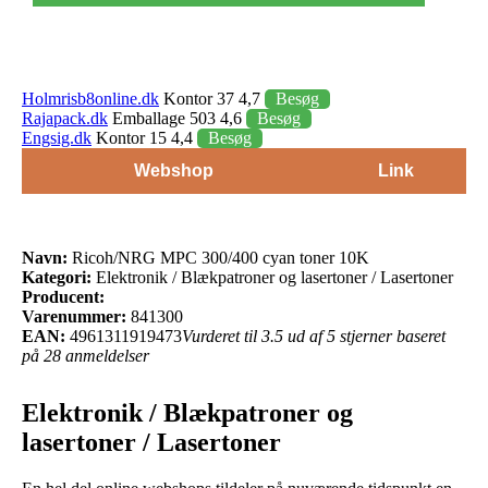
Holmrisb8online.dk
Kontor 37 4,7
Besøg
Rajapack.dk
Emballage 503 4,6
Besøg
Engsig.dk
Kontor 15 4,4
Besøg
Webshop
Link
Navn:
Ricoh/NRG MPC 300/400 cyan toner 10K
Kategori:
Elektronik / Blækpatroner og lasertoner / Lasertoner
Producent:
Varenummer:
841300
EAN:
4961311919473
Vurderet til 3.5 ud af 5 stjerner baseret
på 28 anmeldelser
Elektronik / Blækpatroner og
lasertoner / Lasertoner