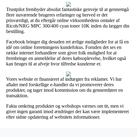
Trustpilot frembyder absolut fantastiske genveje til at gennemgå
flere nuværende brugeres erfaringer og herved er det
prisværdigt, at du eftergår online virksomhedens omtaler af
Ricoh/NRG MPC 300/400 cyan toner 10K inden du lægger din
bestilling.
Facebook bringer dig desuden ret ærlige muligheder for at få en
idé om online forretningens kundefokus. Foruden det ses en
række internet forhandlere som giver folk mulighed for at
frembringe en anmeldelse af deres købsoplevelse, hvilket også
kan bruges til at afveje hvor tilfredse kunderne er.
Vores website er finansieret af indtægter fra reklamer. Vi har
aftaler med forskellige e-handler da vi promoverer deres
produkter, og tager imod kommission om du gennemfører en
transaktion.
Fakta omkring produkter og webshops værnes om tit, men vi
giver ingen garanti imod ændringer der kan være implementeret
efter sidste opdatering af websitets informationer.