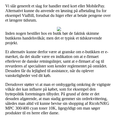
Vi slår generelt et slag for handler med kort eller MobilePay.
Alternativt kunne du anvende en løsning på afbetaling fra for
eksempel ViaBill, forudsat du higer efter at betale pengene over
et længere tidsrum.
Inden nogen bestiller hos en butik bør de faktisk skimme
butikkens handelsvilkår, men det er typisk et tidskrævende
projekt.
Et alternativ kunne derfor være at granske om e-butikken er e-
mærket, da det skulle være en indikation om at e-firmaet
efterlever de danske retningslinjer, samt at e-firmaet af og til
revurderes af specialister som kender reglementet på området.
Desuden får du lejlighed til assistance, når du oplever
vanskeligheder ved dit køb.
Derudover støtter vi at man er omhyggelig omkring de vigtigste
vilkår der kan influere på købet, som for eksempel den
byttepolitik forretningen tilbyder. På grund af dette er det
desuden afgørende, at man stadig gemmer sin ordrekvittering,
således man altid vil kunne bevise sin shopping af Ricoh/NRG
MPC 300/400 cyan toner 10K, ligegyldigt om man søger
produkter til en herre eller dame.