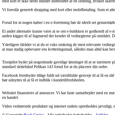
med kort er ikke desto mindre indbefattet af en ordning, hvilket skærm
Vi foreslår generelt shopping med kort eller mobilbetaling. Som et alt
Forud for at nogen køber i en e-forretning bør de ideelt set gennemlø
Et andet alternativ kunne være at se om e-butikken er godkendt af e-mæ
anden kigges til af fagmænd der kender til vedtægterne på området. De
Yderligere tilråder vi at du er vaks omkring de mest relevante vedtægte
at man stadig opbevarer ens kvitteringsmail, således man altid kan be
Trustpilot byder på nogenlunde gavnlige løsninger til at se nærmere på 
standard slettebånd Pelikan 143 forud for at du placerer din ordre.
Facebook frembyder tillige fuldt ud værdifulde genveje til at få en i
bør udnyttes til at få et indblik i kundetilfredsheden.
Websitet finansieres af annoncer. Vi har faste samarbejder med en mæng
en handel.
Viden vedrørende produkter og internet outlets opretholdes jævnligt, 
© Copyright
Rock Cruise
- Alle rettigheder forbeholdes -
Artikler