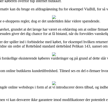
er køberen overfor fup internet butikker.
ernativ kan du bruge en afdragsløsning fra for eksempel ViaBill, for så v
be e-shoppens regler, dog er det undertiden ikke videre spændende.
rket, grundet at det længe har været en erklæring om at online firmaet o
suden giver det dig chance for at få bistand, når du forvoldes vanskel
r der spiller ind i forbindelse med købet, for eksempel hvilken returnerin
vidne sin ordre af Rettebånd standard slettebånd Pelikan 143, uanset om 
forskellige eksisterende køberes vurderinger og på grund af dette slår vi 
dé om online butikkens kundetilfredshed. Tilmed ses en del e-firmaer hvo
de online webshops i form af at vi introducerer deres tilbud, og indhent
men vi kan desværre ikke garantere imod modifikationer der potentielt e