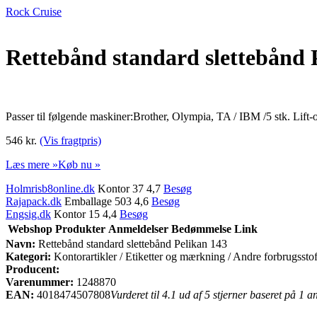
Rock Cruise
Rettebånd standard slettebånd 
Passer til følgende maskiner:Brother, Olympia, TA / IBM /5 stk. Lift
546 kr.
(Vis fragtpris)
Læs mere »
Køb nu »
Holmrisb8online.dk
Kontor 37 4,7
Besøg
Rajapack.dk
Emballage 503 4,6
Besøg
Engsig.dk
Kontor 15 4,4
Besøg
Webshop
Produkter
Anmeldelser
Bedømmelse
Link
Navn:
Rettebånd standard slettebånd Pelikan 143
Kategori:
Kontorartikler / Etiketter og mærkning / Andre forbrugsstof
Producent:
Varenummer:
1248870
EAN:
4018474507808
Vurderet til 4.1 ud af 5 stjerner baseret på 1 