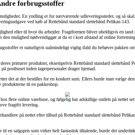
Andre forbrugsstoffer
gtmuligheder. En yndling er for nærværende udleveringssteder, og så skal 
leveringsudgave ved køb af Rettebånd standard slettebånd Pelikan 143.
lejlighed eller til hvor du arbejder. Fragtformen bliver uheldigvis en
n den mulighed nødvendiggør at du er i kort afstand af online forretning
gsstoffer er naturligvis ualmindeligt vigtig ifald du behøver pakken om 
å deres primære produkter, eksempelvis Rettebånd standard slettebånd Pe
t på posthuset inden lagerpersonalet drager hjemad.
tter det at der bestilles for en konkret sum. Ellers burde man vælge den
re produkterne til en pakkeshop.
hos flere online varehuse, og følgelig har adskillige outlets på nettet set
ove fragtfri levering.
orhandlere på nettet efter tilbud på Rettebånd standard slettebånd Pelika
til en salgspris som virker helt fantastisk tiltalende, burde det undert