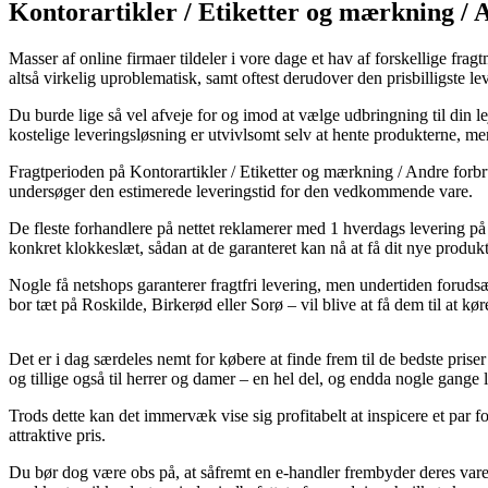
Kontorartikler / Etiketter og mærkning / 
Masser af online firmaer tildeler i vore dage et hav af forskellige fra
altså virkelig uproblematisk, samt oftest derudover den prisbilligste 
Du burde lige så vel afveje for og imod at vælge udbringning til din 
kostelige leveringsløsning er utvivlsomt selv at hente produkterne, me
Fragtperioden på Kontorartikler / Etiketter og mærkning / Andre forbru
undersøger den estimerede leveringstid for den vedkommende vare.
De fleste forhandlere på nettet reklamerer med 1 hverdags levering p
konkret klokkeslæt, sådan at de garanteret kan nå at få dit nye produk
Nogle få netshops garanterer fragtfri levering, men undertiden forudsæ
bor tæt på Roskilde, Birkerød eller Sorø – vil blive at få dem til at kø
Det er i dag særdeles nemt for købere at finde frem til de bedste priser 
og tillige også til herrer og damer – en hel del, og endda nogle gange l
Trods dette kan det immervæk vise sig profitabelt at inspicere et par f
attraktive pris.
Du bør dog være obs på, at såfremt en e-handler frembyder deres varer 