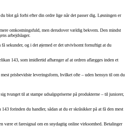
du blot gå forbi efter din ordre lige når det passer dig. Løsningen er
 tand mere omkostningsfuld, men derudover vældig bekvem. Den mindst
ens arbejdslager.
få sekunder, og i det øjemed er det utvivlsomt fornuftigt at du
likan 143, som imidlertid afhænger af at ordren aflægges inden et
 mest prisbevidste leveringsform, hvilket ofte – uden hensyn til om du
 sig tvunget til at stampe udsalgspriserne på produkterne – til juniorer,
n 143 forinden du handler, sådan at du er skråsikker på at få den mest
iden være et faresignal om en snydagtig online virksomhed. Betalinger