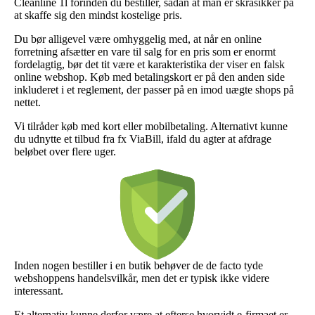
Cleanline 1l forinden du bestiller, sådan at man er skråsikker på
at skaffe sig den mindst kostelige pris.
Du bør alligevel være omhyggelig med, at når en online
forretning afsætter en vare til salg for en pris som er enormt
fordelagtig, bør det tit være et karakteristika der viser en falsk
online webshop. Køb med betalingskort er på den anden side
inkluderet i et reglement, der passer på en imod uægte shops på
nettet.
Vi tilråder køb med kort eller mobilbetaling. Alternativt kunne
du udnytte et tilbud fra fx ViaBill, ifald du agter at afdrage
beløbet over flere uger.
Inden nogen bestiller i en butik behøver de de facto tyde
webshoppens handelsvilkår, men det er typisk ikke videre
interessant.
Et alternativ kunne derfor være at efterse hvorvidt e-firmaet er