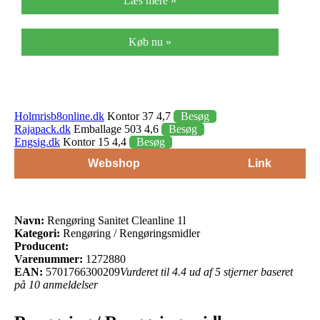
Læs mere »
Køb nu »
Holmrisb8online.dk
Kontor 37 4,7
Besøg
Rajapack.dk
Emballage 503 4,6
Besøg
Engsig.dk
Kontor 15 4,4
Besøg
Webshop
Link
Navn:
Rengøring Sanitet Cleanline 1l
Kategori:
Rengøring / Rengøringsmidler
Producent:
Varenummer:
1272880
EAN:
5701766300209
Vurderet til 4.4 ud af 5 stjerner baseret
på 10 anmeldelser