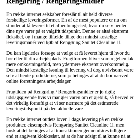
Rengøring / Rengøringsmidler
En række internet selskaber foreslår til alt held diverse
forskellige leveringsformer. En af de mest populære er nu om
stunder at få leveret til et afhentningssted, hvor du selv henter
dine nye varer på et valgfrit tidspunkt. Denne er altså ekstremt
fleksibel, og i mange tilfælde tillige den mindst kostelige
leveringsmanér ved køb af Rengøring Sanitet Cleanline 1l.
Du kan ligeledes forsøge at vælge at få leveret hjem til hvor du
bor eller til din arbejdsplads. Fragtformen bliver som regel en tak
mere omkostningsfuld, men ydermere ekstremt overkommelig.
Den mindst kostelige løsning til levering vil dog utvivlsomt være
selv at hente produkterne, som jo betinges af at du bor nærved
online forretningens arbejdslager.
Fragttiden på Rengøring / Rengøringsmidler er jo rigtig
udslagsgivende hvis vi mangler varen om et øjeblik, så herved er
det virkelig fornuftigt at vi ser nærmere på det estimerede
leveringstidspunkt på den aktuelle vare.
En række internet outlets lover 1 dags levering på en række
produkter, eksempelvis Rengøring Sanitet Cleanline 1l, men
husk at det betinges af at transaktionen gennemføres tidligere
end et angivent klokkeslæt, så at de har udsigt til at kunne nå at