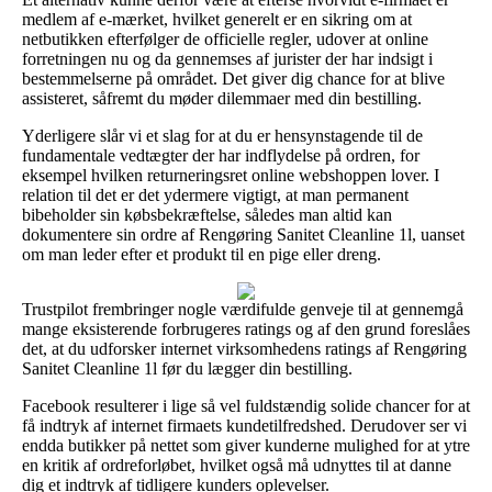
medlem af e-mærket, hvilket generelt er en sikring om at
netbutikken efterfølger de officielle regler, udover at online
forretningen nu og da gennemses af jurister der har indsigt i
bestemmelserne på området. Det giver dig chance for at blive
assisteret, såfremt du møder dilemmaer med din bestilling.
Yderligere slår vi et slag for at du er hensynstagende til de
fundamentale vedtægter der har indflydelse på ordren, for
eksempel hvilken returneringsret online webshoppen lover. I
relation til det er det ydermere vigtigt, at man permanent
bibeholder sin købsbekræftelse, således man altid kan
dokumentere sin ordre af Rengøring Sanitet Cleanline 1l, uanset
om man leder efter et produkt til en pige eller dreng.
Trustpilot frembringer nogle værdifulde genveje til at gennemgå
mange eksisterende forbrugeres ratings og af den grund foreslåes
det, at du udforsker internet virksomhedens ratings af Rengøring
Sanitet Cleanline 1l før du lægger din bestilling.
Facebook resulterer i lige så vel fuldstændig solide chancer for at
få indtryk af internet firmaets kundetilfredshed. Derudover ser vi
endda butikker på nettet som giver kunderne mulighed for at ytre
en kritik af ordreforløbet, hvilket også må udnyttes til at danne
dig et indtryk af tidligere kunders oplevelser.