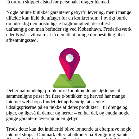
få ordren skippet afsted før personalet drager hjemad.
Nogle online butikker garanterer gebyrfri levering, men i mange
tilfælde kun ifald du aftager for en konkret sum. I øvrigt burde
du udse dig den prisbilligste fragtmulighed, der oftest –
uafhængig om man befinder sig ved København, Frederiksværk
eller Nivå – vil være at få dem til at bringe din bestilling til et
afhentningssted.
Det er ualmindeligt problemfrit for almindelige dødelige at
sammenligne priser fra flere e-butikker, og herved har mange
internet webshops fundet det nødvendigt at sænke
udsalgspriserne på en række af deres produkter – til drenge og
piger, og ligeså til damer og herrer – en hel del, og endda nogle
gange garantere levering uden gebyr.
Trods dette kan det imidlertid blive lønnende at efterprøve nogle
internet shops i Danmark efter rabatkoder på Rengøring Sanitet