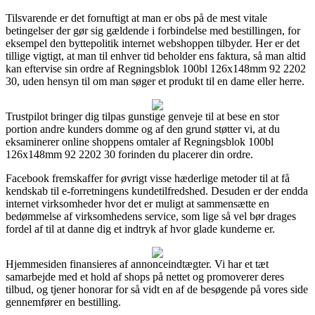
Tilsvarende er det fornuftigt at man er obs på de mest vitale
betingelser der gør sig gældende i forbindelse med bestillingen, for
eksempel den byttepolitik internet webshoppen tilbyder. Her er det
tillige vigtigt, at man til enhver tid beholder ens faktura, så man altid
kan eftervise sin ordre af Regningsblok 100bl 126x148mm 92 2202
30, uden hensyn til om man søger et produkt til en dame eller herre.
Trustpilot bringer dig tilpas gunstige genveje til at bese en stor
portion andre kunders domme og af den grund støtter vi, at du
eksaminerer online shoppens omtaler af Regningsblok 100bl
126x148mm 92 2202 30 forinden du placerer din ordre.
Facebook fremskaffer for øvrigt visse hæderlige metoder til at få
kendskab til e-forretningens kundetilfredshed. Desuden er der endda
internet virksomheder hvor det er muligt at sammensætte en
bedømmelse af virksomhedens service, som lige så vel bør drages
fordel af til at danne dig et indtryk af hvor glade kunderne er.
Hjemmesiden finansieres af annonceindtægter. Vi har et tæt
samarbejde med et hold af shops på nettet og promoverer deres
tilbud, og tjener honorar for så vidt en af de besøgende på vores side
gennemfører en bestilling.