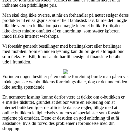
indhente den prisbilligste pris.
Man skal dog ikke overse, at når en forhandler på nettet sælger deres
produkter til en salgspris som er helt fantastisk lav, burde det i nogle
tilfælde være en indikation på en uægte internet butik. Kortkøb er
ikke desto mindre omfattet af en anordning, som støtter køberen
imod falske internet webshops.
Vi foreslår generelt bestillinger med betalingskort eller betalinger
med mobilen. Som en anden løsning kan du bruge et afdragstilbud
som f.eks. ViaBill, forudsat du har til hensigt at finansiere beløbet
ude i fremtiden.
Forinden nogen bestiller på en online forretning burde man på en vis
måde granske webbutikkens forretningsaftale, dog er det undertiden
ikke særlig spændende.
En nemmere løsning kunne derfor være at tjekke om e-butikken er
e-mærke tilsluttet, grundet at det bør være en erklæring om at
internet butikken føjer de officielle danske regler, tillige med at
online butikken lejlighedsvis vurderes af specialister som forstår
reglerne på området. Dette er desuden en god anledning til at få
assistance, hvis du forvoldes problemer i forbindelse med din
shopping.