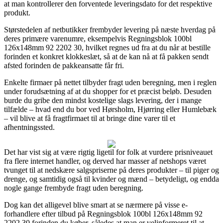
at man kontrollerer den forventede leveringsdato for det respektive
produkt.
Størstedelen af netbutikker frembyder levering på næste hverdag på
deres primære varenumre, eksempelvis Regningsblok 100bl
126x148mm 92 2202 30, hvilket regnes ud fra at du når at bestille
forinden et konkret klokkeslæt, så at de kan nå at få pakken sendt
afsted forinden de pakkeansatte får fri.
Enkelte firmaer på nettet tilbyder fragt uden beregning, men i reglen
under forudsætning af at du shopper for et præcist beløb. Desuden
burde du gribe den mindst kostelige slags levering, der i mange
tilfælde – hvad end du bor ved Hørsholm, Hjørring eller Humlebæk
– vil blive at få fragtfirmaet til at bringe dine varer til et
afhentningssted.
Det har vist sig at være rigtig ligetil for folk at vurdere prisniveauet
fra flere internet handler, og derved har masser af netshops været
tvunget til at nedskære salgspriserne på deres produkter – til piger og
drenge, og samtidig også til kvinder og mænd – betydeligt, og endda
nogle gange frembyde fragt uden beregning.
Dog kan det alligevel blive smart at se nærmere på visse e-
forhandlere efter tilbud på Regningsblok 100bl 126x148mm 92
2202 30 forinden du køber, således at man er velinformeret til at