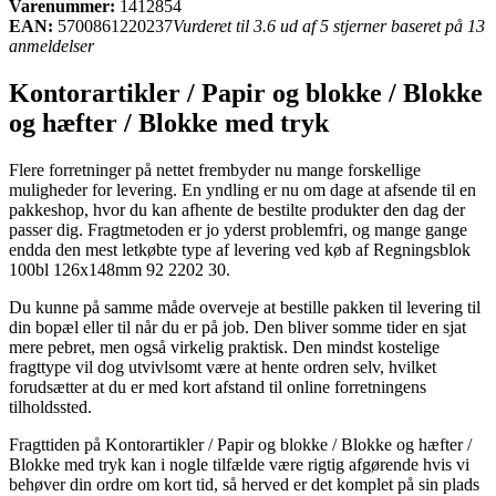
Varenummer:
1412854
EAN:
5700861220237
Vurderet til 3.6 ud af 5 stjerner baseret på 13
anmeldelser
Kontorartikler / Papir og blokke / Blokke
og hæfter / Blokke med tryk
Flere forretninger på nettet frembyder nu mange forskellige
muligheder for levering. En yndling er nu om dage at afsende til en
pakkeshop, hvor du kan afhente de bestilte produkter den dag der
passer dig. Fragtmetoden er jo yderst problemfri, og mange gange
endda den mest letkøbte type af levering ved køb af Regningsblok
100bl 126x148mm 92 2202 30.
Du kunne på samme måde overveje at bestille pakken til levering til
din bopæl eller til når du er på job. Den bliver somme tider en sjat
mere pebret, men også virkelig praktisk. Den mindst kostelige
fragttype vil dog utvivlsomt være at hente ordren selv, hvilket
forudsætter at du er med kort afstand til online forretningens
tilholdssted.
Fragttiden på Kontorartikler / Papir og blokke / Blokke og hæfter /
Blokke med tryk kan i nogle tilfælde være rigtig afgørende hvis vi
behøver din ordre om kort tid, så herved er det komplet på sin plads