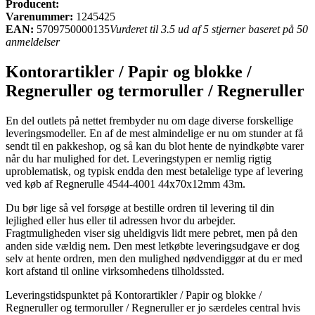
Producent:
Varenummer:
1245425
EAN:
5709750000135
Vurderet til 3.5 ud af 5 stjerner baseret på 50
anmeldelser
Kontorartikler / Papir og blokke /
Regneruller og termoruller / Regneruller
En del outlets på nettet frembyder nu om dage diverse forskellige
leveringsmodeller. En af de mest almindelige er nu om stunder at få
sendt til en pakkeshop, og så kan du blot hente de nyindkøbte varer
når du har mulighed for det. Leveringstypen er nemlig rigtig
uproblematisk, og typisk endda den mest betalelige type af levering
ved køb af Regnerulle 4544-4001 44x70x12mm 43m.
Du bør lige så vel forsøge at bestille ordren til levering til din
lejlighed eller hus eller til adressen hvor du arbejder.
Fragtmuligheden viser sig uheldigvis lidt mere pebret, men på den
anden side vældig nem. Den mest letkøbte leveringsudgave er dog
selv at hente ordren, men den mulighed nødvendiggør at du er med
kort afstand til online virksomhedens tilholdssted.
Leveringstidspunktet på Kontorartikler / Papir og blokke /
Regneruller og termoruller / Regneruller er jo særdeles central hvis