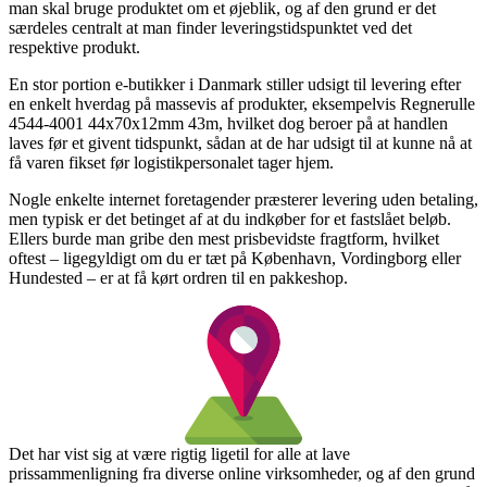
man skal bruge produktet om et øjeblik, og af den grund er det
særdeles centralt at man finder leveringstidspunktet ved det
respektive produkt.
En stor portion e-butikker i Danmark stiller udsigt til levering efter
en enkelt hverdag på massevis af produkter, eksempelvis Regnerulle
4544-4001 44x70x12mm 43m, hvilket dog beroer på at handlen
laves før et givent tidspunkt, sådan at de har udsigt til at kunne nå at
få varen fikset før logistikpersonalet tager hjem.
Nogle enkelte internet foretagender præsterer levering uden betaling,
men typisk er det betinget af at du indkøber for et fastslået beløb.
Ellers burde man gribe den mest prisbevidste fragtform, hvilket
oftest – ligegyldigt om du er tæt på København, Vordingborg eller
Hundested – er at få kørt ordren til en pakkeshop.
Det har vist sig at være rigtig ligetil for alle at lave
prissammenligning fra diverse online virksomheder, og af den grund