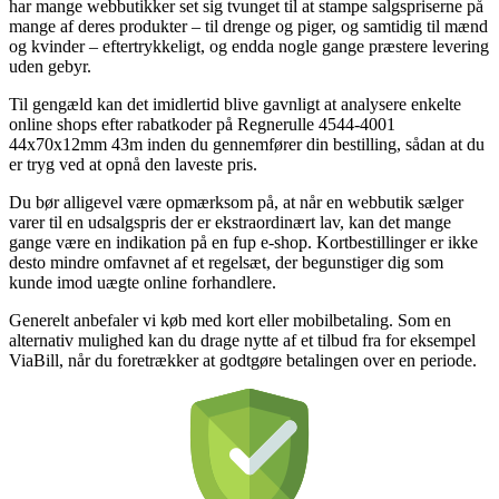
har mange webbutikker set sig tvunget til at stampe salgspriserne på
mange af deres produkter – til drenge og piger, og samtidig til mænd
og kvinder – eftertrykkeligt, og endda nogle gange præstere levering
uden gebyr.
Til gengæld kan det imidlertid blive gavnligt at analysere enkelte
online shops efter rabatkoder på Regnerulle 4544-4001
44x70x12mm 43m inden du gennemfører din bestilling, sådan at du
er tryg ved at opnå den laveste pris.
Du bør alligevel være opmærksom på, at når en webbutik sælger
varer til en udsalgspris der er ekstraordinært lav, kan det mange
gange være en indikation på en fup e-shop. Kortbestillinger er ikke
desto mindre omfavnet af et regelsæt, der begunstiger dig som
kunde imod uægte online forhandlere.
Generelt anbefaler vi køb med kort eller mobilbetaling. Som en
alternativ mulighed kan du drage nytte af et tilbud fra for eksempel
ViaBill, når du foretrækker at godtgøre betalingen over en periode.