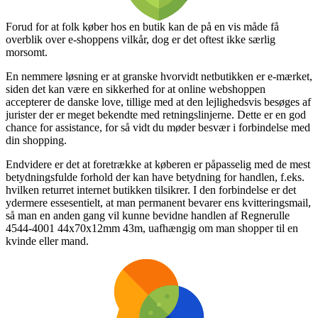
Forud for at folk køber hos en butik kan de på en vis måde få
overblik over e-shoppens vilkår, dog er det oftest ikke særlig
morsomt.
En nemmere løsning er at granske hvorvidt netbutikken er e-mærket,
siden det kan være en sikkerhed for at online webshoppen
accepterer de danske love, tillige med at den lejlighedsvis besøges af
jurister der er meget bekendte med retningslinjerne. Dette er en god
chance for assistance, for så vidt du møder besvær i forbindelse med
din shopping.
Endvidere er det at foretrække at køberen er påpasselig med de mest
betydningsfulde forhold der kan have betydning for handlen, f.eks.
hvilken returret internet butikken tilsikrer. I den forbindelse er det
ydermere essesentielt, at man permanent bevarer ens kvitteringsmail,
så man en anden gang vil kunne bevidne handlen af Regnerulle
4544-4001 44x70x12mm 43m, uafhængig om man shopper til en
kvinde eller mand.