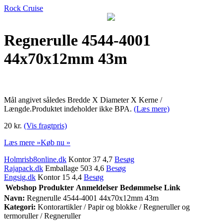
Rock Cruise
Regnerulle 4544-4001
44x70x12mm 43m
Mål angivet således Bredde X Diameter X Kerne /
Længde.Produktet indeholder ikke BPA.
(Læs mere)
20 kr.
(Vis fragtpris)
Læs mere »
Køb nu »
Holmrisb8online.dk
Kontor 37 4,7
Besøg
Rajapack.dk
Emballage 503 4,6
Besøg
Engsig.dk
Kontor 15 4,4
Besøg
Webshop
Produkter
Anmeldelser
Bedømmelse
Link
Navn:
Regnerulle 4544-4001 44x70x12mm 43m
Kategori:
Kontorartikler / Papir og blokke / Regneruller og
termoruller / Regneruller