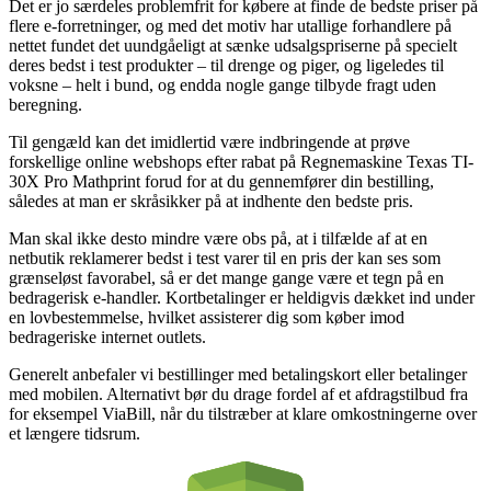
Det er jo særdeles problemfrit for købere at finde de bedste priser på
flere e-forretninger, og med det motiv har utallige forhandlere på
nettet fundet det uundgåeligt at sænke udsalgspriserne på specielt
deres bedst i test produkter – til drenge og piger, og ligeledes til
voksne – helt i bund, og endda nogle gange tilbyde fragt uden
beregning.
Til gengæld kan det imidlertid være indbringende at prøve
forskellige online webshops efter rabat på Regnemaskine Texas TI-
30X Pro Mathprint forud for at du gennemfører din bestilling,
således at man er skråsikker på at indhente den bedste pris.
Man skal ikke desto mindre være obs på, at i tilfælde af at en
netbutik reklamerer bedst i test varer til en pris der kan ses som
grænseløst favorabel, så er det mange gange være et tegn på en
bedragerisk e-handler. Kortbetalinger er heldigvis dækket ind under
en lovbestemmelse, hvilket assisterer dig som køber imod
bedrageriske internet outlets.
Generelt anbefaler vi bestillinger med betalingskort eller betalinger
med mobilen. Alternativt bør du drage fordel af et afdragstilbud fra
for eksempel ViaBill, når du tilstræber at klare omkostningerne over
et længere tidsrum.