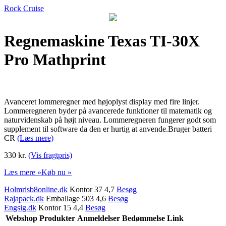
Rock Cruise
Regnemaskine Texas TI-30X
Pro Mathprint
Avanceret lommeregner med højoplyst display med fire linjer.
Lommeregneren byder på avancerede funktioner til matematik og
naturvidenskab på højt niveau. Lommeregneren fungerer godt som
supplement til software da den er hurtig at anvende.Bruger batteri
CR
(Læs mere)
330 kr.
(Vis fragtpris)
Læs mere »
Køb nu »
Holmrisb8online.dk
Kontor 37 4,7
Besøg
Rajapack.dk
Emballage 503 4,6
Besøg
Engsig.dk
Kontor 15 4,4
Besøg
Webshop
Produkter
Anmeldelser
Bedømmelse
Link