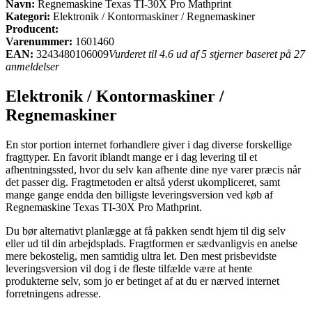
Navn:
Regnemaskine Texas TI-30X Pro Mathprint
Kategori:
Elektronik / Kontormaskiner / Regnemaskiner
Producent:
Varenummer:
1601460
EAN:
3243480106009
Vurderet til 4.6 ud af 5 stjerner baseret på 27
anmeldelser
Elektronik / Kontormaskiner /
Regnemaskiner
En stor portion internet forhandlere giver i dag diverse forskellige
fragttyper. En favorit iblandt mange er i dag levering til et
afhentningssted, hvor du selv kan afhente dine nye varer præcis når
det passer dig. Fragtmetoden er altså yderst ukompliceret, samt
mange gange endda den billigste leveringsversion ved køb af
Regnemaskine Texas TI-30X Pro Mathprint.
Du bør alternativt planlægge at få pakken sendt hjem til dig selv
eller ud til din arbejdsplads. Fragtformen er sædvanligvis en anelse
mere bekostelig, men samtidig ultra let. Den mest prisbevidste
leveringsversion vil dog i de fleste tilfælde være at hente
produkterne selv, som jo er betinget af at du er nærved internet
forretningens adresse.