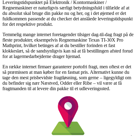
Leveringstidspunktet på Elektronik / Kontormaskiner /
Regnemaskiner er naturligvis særligt betydningsfuld i tilfælde af at
du absolut skal bruge din pakke nu og her, og i det øjemed er det
fuldkommen passende at du checker det anslåede leveringstidspunkt
for det respektive produkt.
Temmelig mange internet foretagender tilsiger dag-til-dag fragt på de
fleste produkter, eksempelvis Regnemaskine Texas TI-30X Pro
Mathprint, hvilket betinges af at du bestiller forinden et fast
klokkeslæt, så de sandsynligvis kan nå at få bestillingen afsted forud
for at lagermedarbejderne drager hjemad.
En række internet firmaer garanterer portofri fragt, men oftest er det
så præmissen at man køber for en fastsat pris. Alternativt kunne du
tage den mest prisbevidste fragtløsning, som gerne – ligegyldigt om
du befinder sig nær Næstved, Odder eller Ribe – vil være at få
fragtmanden til at levere din pakke til et udleveringssted.