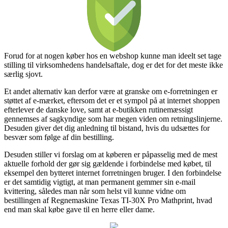
Forud for at nogen køber hos en webshop kunne man ideelt set tage
stilling til virksomhedens handelsaftale, dog er det for det meste ikke
særlig sjovt.
Et andet alternativ kan derfor være at granske om e-forretningen er
støttet af e-mærket, eftersom det er et sympol på at internet shoppen
efterlever de danske love, samt at e-butikken rutinemæssigt
gennemses af sagkyndige som har megen viden om retningslinjerne.
Desuden giver det dig anledning til bistand, hvis du udsættes for
besvær som følge af din bestilling.
Desuden stiller vi forslag om at køberen er påpasselig med de mest
aktuelle forhold der gør sig gældende i forbindelse med købet, til
eksempel den bytteret internet forretningen bruger. I den forbindelse
er det samtidig vigtigt, at man permanent gemmer sin e-mail
kvittering, således man når som helst vil kunne vidne om
bestillingen af Regnemaskine Texas TI-30X Pro Mathprint, hvad
end man skal købe gave til en herre eller dame.