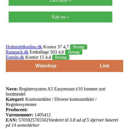
Læs mere »
Køb nu »
Holmrisb8online.dk
Kontor 37 4,7
Besøg
Rajapack.dk
Emballage 503 4,6
Besøg
Engsig.dk
Kontor 15 4,4
Besøg
Webshop
Link
Navn:
Registersystem A5 Easymount t/10 lommer sort
bordmodel
Kategori:
Kontorartikler / Diverse kontorartikler /
Registersystemer
Producent:
Varenummer:
1405412
EAN:
5705925765502
Vurderet til 3.8 ud af 5 stjerner baseret
på 14 anmeldelser