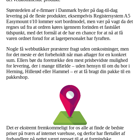
Størstedelen af e-firmaer i Danmark byder på dag-til-dag
levering på de fleste produkter, eksempelvis Registersystem A5
Easymount t/10 lommer sort bordmodel, men vær på vagt da det
regnes ud fra at ordren køres igennem forinden et fastslået
tidspunkt, med det formål at de har en chance for at nå at få
varen ordnet forud for at lagerpersonalet har fyraften.
Nogle få webbutikker præsterer fragt uden omkostninger, men
for det meste er det forbeholdt når man aftager for en konkret
sum. Ellers bør du foretrække den mest prisbevidste mulighed
for levering, der i mange tilfælde – uden hensyn til om du bor i
Herning, Hillerød eller Hammel – er at få bragt din pakke til en
pakkeshop.
Det er ekstremt fremkommeligt for os alle at finde de bedste
priser på tværs af internet varehuse, og derfor har flertallet af
forhandlere på nettet været presset til at at formindske