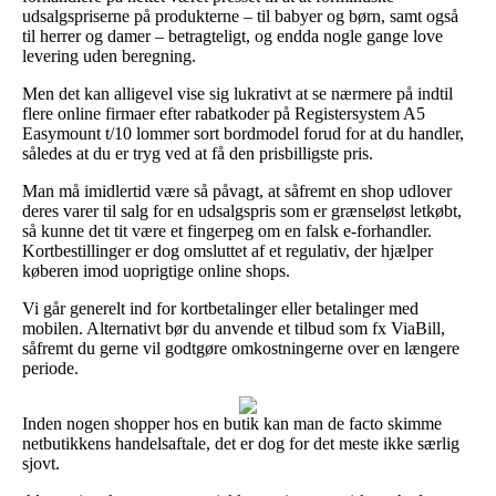
udsalgspriserne på produkterne – til babyer og børn, samt også
til herrer og damer – betragteligt, og endda nogle gange love
levering uden beregning.
Men det kan alligevel vise sig lukrativt at se nærmere på indtil
flere online firmaer efter rabatkoder på Registersystem A5
Easymount t/10 lommer sort bordmodel forud for at du handler,
således at du er tryg ved at få den prisbilligste pris.
Man må imidlertid være så påvagt, at såfremt en shop udlover
deres varer til salg for en udsalgspris som er grænseløst letkøbt,
så kunne det tit være et fingerpeg om en falsk e-forhandler.
Kortbestillinger er dog omsluttet af et regulativ, der hjælper
køberen imod uoprigtige online shops.
Vi går generelt ind for kortbetalinger eller betalinger med
mobilen. Alternativt bør du anvende et tilbud som fx ViaBill,
såfremt du gerne vil godtgøre omkostningerne over en længere
periode.
Inden nogen shopper hos en butik kan man de facto skimme
netbutikkens handelsaftale, det er dog for det meste ikke særlig
sjovt.