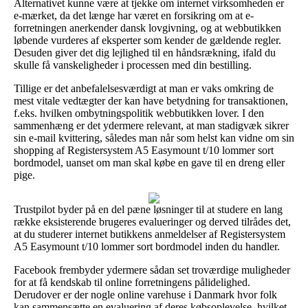
Alternativet kunne være at tjekke om internet virksomheden er
e-mærket, da det længe har været en forsikring om at e-
forretningen anerkender dansk lovgivning, og at webbutikken
løbende vurderes af eksperter som kender de gældende regler.
Desuden giver det dig lejlighed til en håndsrækning, ifald du
skulle få vanskeligheder i processen med din bestilling.
Tillige er det anbefalelsesværdigt at man er vaks omkring de
mest vitale vedtægter der kan have betydning for transaktionen,
f.eks. hvilken ombytningspolitik webbutikken lover. I den
sammenhæng er det ydermere relevant, at man stadigvæk sikrer
sin e-mail kvittering, således man når som helst kan vidne om sin
shopping af Registersystem A5 Easymount t/10 lommer sort
bordmodel, uanset om man skal købe en gave til en dreng eller
pige.
Trustpilot byder på en del pæne løsninger til at studere en lang
række eksisterende brugeres evalueringer og derved tilrådes det,
at du studerer internet butikkens anmeldelser af Registersystem
A5 Easymount t/10 lommer sort bordmodel inden du handler.
Facebook frembyder ydermere sådan set troværdige muligheder
for at få kendskab til online forretningens pålidelighed.
Derudover er der nogle online varehuse i Danmark hvor folk
kan sammensætte en evaluering af deres købsoplevelse, hvilket