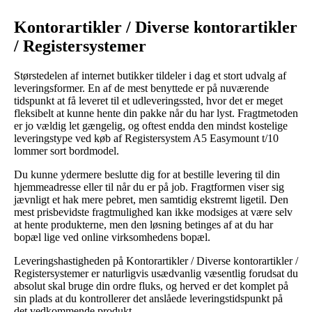
Kontorartikler / Diverse kontorartikler
/ Registersystemer
Størstedelen af internet butikker tildeler i dag et stort udvalg af
leveringsformer. En af de mest benyttede er på nuværende
tidspunkt at få leveret til et udleveringssted, hvor det er meget
fleksibelt at kunne hente din pakke når du har lyst. Fragtmetoden
er jo vældig let gængelig, og oftest endda den mindst kostelige
leveringstype ved køb af Registersystem A5 Easymount t/10
lommer sort bordmodel.
Du kunne ydermere beslutte dig for at bestille levering til din
hjemmeadresse eller til når du er på job. Fragtformen viser sig
jævnligt et hak mere pebret, men samtidig ekstremt ligetil. Den
mest prisbevidste fragtmulighed kan ikke modsiges at være selv
at hente produkterne, men den løsning betinges af at du har
bopæl lige ved online virksomhedens bopæl.
Leveringshastigheden på Kontorartikler / Diverse kontorartikler /
Registersystemer er naturligvis usædvanlig væsentlig forudsat du
absolut skal bruge din ordre fluks, og herved er det komplet på
sin plads at du kontrollerer det anslåede leveringstidspunkt på
det vedkommende produkt.