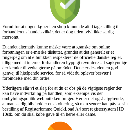
Forud for at nogen køber i en shop kunne de altid tage stilling til
forhandlerens handelsvilkår, det er dog uden tvivl ikke særlig
morsomt.
Et andet alternativ kunne måske være at granske om online
forretningen er e-mærke tilsluttet, grundet at det generelt er et
fingerpeg om at e-butikken respekterer de officielle danske regler,
tillige med at internet forhandleren hyppigt revurderes af sagkyndige
der kender til vedtægterne på området. Dette er desuden en god
genvej til hjælpende service, for så vidt du oplever besvær i
forbindelse med din ordre.
Yderligere slår vi et slag for at du er obs på de vigtigste regler der
kan have indvirkning på handlen, som eksempelvis den
ombytningspolitik webbutikken bruger. Her er det også afgørende,
at man stadig bibeholder ens kvittering, så man senere kan påvise sin
bestilling af Registerlomme QuickLoad A4 sort registersystem HD
10stk, om du skal købe gave til en herre eller dame.