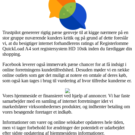
Trustpilot genererer rigtig pæne genveje til at kigge nærmere på en
stor gruppe nuværende kunders kritik og på grund af dette foreslår
vi, at du besigtiger internet forhandlerens ratings af Registerlomme
QuickLoad A4 sort registersystem HD 10stk inden du færdiggør din
shopping.
Facebook leverer også immervæk pæne chancer for at få indsigt i
online forretningens kundetilfredshed. Desuden møder vi en række
online outlets som gør det muligt at notere en omtale af deres køb,
som også kan tages i brug til vurdering af hvor tilfredse kunderne er.
Vores hjemmeside er finansieret ved hjælp af annoncer. Vi har faste
samarbejder med en samling af internet forretninger idet vi
markedsfører virksomhedernes produkter, og indhenter betaling om
vores besøgende foretager et indkøb.
Informationer om varer og online selskaber opdateres hele tiden,
men vi tager forbehold for ændringer der potentielt er udarbejdet
efter sidste opdatering af hjemmesidens informationer.