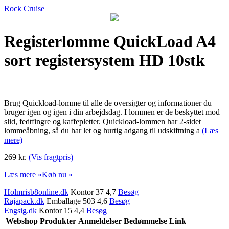
Rock Cruise
Registerlomme QuickLoad A4
sort registersystem HD 10stk
Brug Quickload-lomme til alle de oversigter og informationer du
bruger igen og igen i din arbejdsdag. I lommen er de beskyttet mod
slid, fedtfingre og kaffepletter. Quickload-lommen har 2-sidet
lommeåbning, så du har let og hurtig adgang til udskiftning a
(Læs
mere)
269 kr.
(Vis fragtpris)
Læs mere »
Køb nu »
Holmrisb8online.dk
Kontor 37 4,7
Besøg
Rajapack.dk
Emballage 503 4,6
Besøg
Engsig.dk
Kontor 15 4,4
Besøg
Webshop
Produkter
Anmeldelser
Bedømmelse
Link