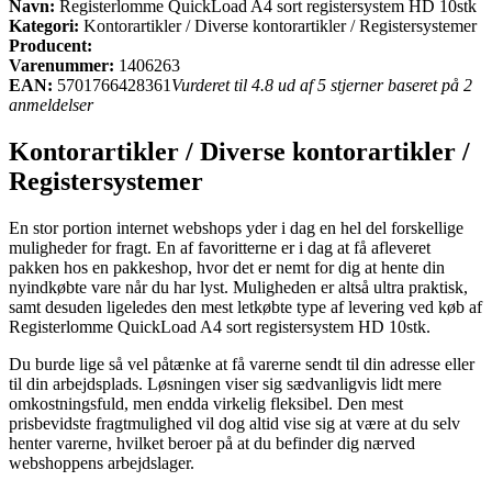
Navn:
Registerlomme QuickLoad A4 sort registersystem HD 10stk
Kategori:
Kontorartikler / Diverse kontorartikler / Registersystemer
Producent:
Varenummer:
1406263
EAN:
5701766428361
Vurderet til 4.8 ud af 5 stjerner baseret på 2
anmeldelser
Kontorartikler / Diverse kontorartikler /
Registersystemer
En stor portion internet webshops yder i dag en hel del forskellige
muligheder for fragt. En af favoritterne er i dag at få afleveret
pakken hos en pakkeshop, hvor det er nemt for dig at hente din
nyindkøbte vare når du har lyst. Muligheden er altså ultra praktisk,
samt desuden ligeledes den mest letkøbte type af levering ved køb af
Registerlomme QuickLoad A4 sort registersystem HD 10stk.
Du burde lige så vel påtænke at få varerne sendt til din adresse eller
til din arbejdsplads. Løsningen viser sig sædvanligvis lidt mere
omkostningsfuld, men endda virkelig fleksibel. Den mest
prisbevidste fragtmulighed vil dog altid vise sig at være at du selv
henter varerne, hvilket beroer på at du befinder dig nærved
webshoppens arbejdslager.