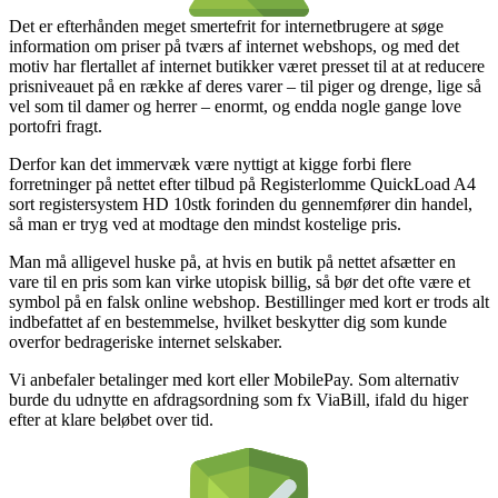
Det er efterhånden meget smertefrit for internetbrugere at søge
information om priser på tværs af internet webshops, og med det
motiv har flertallet af internet butikker været presset til at at reducere
prisniveauet på en række af deres varer – til piger og drenge, lige så
vel som til damer og herrer – enormt, og endda nogle gange love
portofri fragt.
Derfor kan det immervæk være nyttigt at kigge forbi flere
forretninger på nettet efter tilbud på Registerlomme QuickLoad A4
sort registersystem HD 10stk forinden du gennemfører din handel,
så man er tryg ved at modtage den mindst kostelige pris.
Man må alligevel huske på, at hvis en butik på nettet afsætter en
vare til en pris som kan virke utopisk billig, så bør det ofte være et
symbol på en falsk online webshop. Bestillinger med kort er trods alt
indbefattet af en bestemmelse, hvilket beskytter dig som kunde
overfor bedrageriske internet selskaber.
Vi anbefaler betalinger med kort eller MobilePay. Som alternativ
burde du udnytte en afdragsordning som fx ViaBill, ifald du higer
efter at klare beløbet over tid.