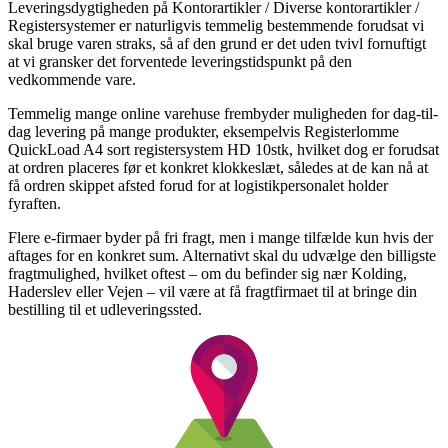
Leveringsdygtigheden på Kontorartikler / Diverse kontorartikler /
Registersystemer er naturligvis temmelig bestemmende forudsat vi
skal bruge varen straks, så af den grund er det uden tvivl fornuftigt
at vi gransker det forventede leveringstidspunkt på den
vedkommende vare.
Temmelig mange online varehuse frembyder muligheden for dag-til-
dag levering på mange produkter, eksempelvis Registerlomme
QuickLoad A4 sort registersystem HD 10stk, hvilket dog er forudsat
at ordren placeres før et konkret klokkeslæt, således at de kan nå at
få ordren skippet afsted forud for at logistikpersonalet holder
fyraften.
Flere e-firmaer byder på fri fragt, men i mange tilfælde kun hvis der
aftages for en konkret sum. Alternativt skal du udvælge den billigste
fragtmulighed, hvilket oftest – om du befinder sig nær Kolding,
Haderslev eller Vejen – vil være at få fragtfirmaet til at bringe din
bestilling til et udleveringssted.