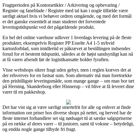
Fragtperioden på Kontorartikler / Arkivering og opbevaring /
Registre og faneblade / Registre med tal kan i nogle tilfælde være
særligt aktuel hvis vi behøver ordren omgående, og med det formål
er det ganske essentielt at man studerer det forventede
leveringstidspunkt ved det pågældende produkt.
En hel del online varehuse udlover 1 hverdags levering på de fleste
produkter, eksempelvis Register PP Esselte A4 1-5 m/hvid
kartonforblad, som imidlertid er påkrævet at bestillingen indsendes
forud for et bestemt tidspunkt, således at de højst sandsynligt kan nå
at få varen afsendt før de logistikansatte holder fyraften.
Visse webshops sikrer fragt uden gebyr, men i reglen kræves det at
der erhverves for en fastsat sum. Som alternativ må man foretrække
den prisbilligste leveringsmåde, som mange gange – om man bor tæt
på Herning, Skanderborg eller Hinnerup – vil blive at få leveret dine
varer til en pakkeshop.
Det har vist sig at være særligt smertefrit for alle og enhver at finde
information om priser hos diverse shops på nettet, og herved har de
fleste internet forhandlere set sig nødsaget til at sænke salgspriserne
på en række af deres varer – til juniorer, samt til voksne – betydeligt,
og endda nogle gange tilbyde fri fragt.