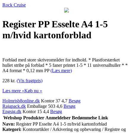
Rock Cruise
Register PP Esselte A4 1-5
m/hvid kartonforblad
Forblad med store skriveområder for indhold. * Plastforstærket
hullet stribe på forblad * 5 faner printet 1-5 * 11 universalhuller * *
A4 format * 0,12 mm PP
(Læs mere)
228 kr.
(Vis fragtpris)
Læs mere »
Køb nu »
Holmrisb8online.dk
Kontor 37 4,7
Besøg
Rajapack.dk
Emballage 503 4,6
Besøg
Engsig.dk
Kontor 15 4,4
Besøg
Webshop
Produkter
Anmeldelser
Bedømmelse
Link
Navn:
Register PP Esselte A4 1-5 m/hvid kartonforblad
Kategori:
Kontorartikler / Arkivering og opbevaring / Registre og