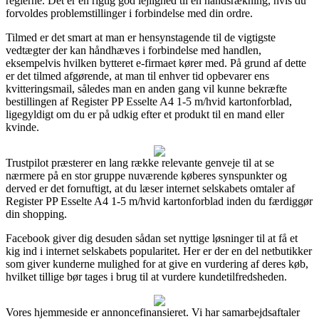
reglerne. Det er en rigtig god lejlighed til en håndsrækning, hvis du
forvoldes problemstillinger i forbindelse med din ordre.
Tilmed er det smart at man er hensynstagende til de vigtigste
vedtægter der kan håndhæves i forbindelse med handlen,
eksempelvis hvilken bytteret e-firmaet kører med. På grund af dette
er det tilmed afgørende, at man til enhver tid opbevarer ens
kvitteringsmail, således man en anden gang vil kunne bekræfte
bestillingen af Register PP Esselte A4 1-5 m/hvid kartonforblad,
ligegyldigt om du er på udkig efter et produkt til en mand eller
kvinde.
Trustpilot præsterer en lang række relevante genveje til at se
nærmere på en stor gruppe nuværende køberes synspunkter og
derved er det fornuftigt, at du læser internet selskabets omtaler af
Register PP Esselte A4 1-5 m/hvid kartonforblad inden du færdiggør
din shopping.
Facebook giver dig desuden sådan set nyttige løsninger til at få et
kig ind i internet selskabets popularitet. Her er der en del netbutikker
som giver kunderne mulighed for at give en vurdering af deres køb,
hvilket tillige bør tages i brug til at vurdere kundetilfredsheden.
Vores hjemmeside er annoncefinansieret. Vi har samarbejdsaftaler