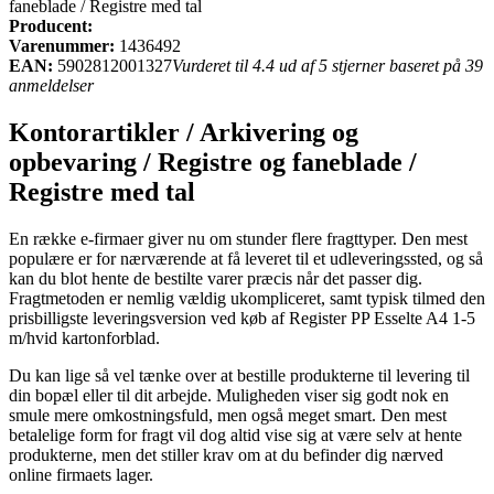
faneblade / Registre med tal
Producent:
Varenummer:
1436492
EAN:
5902812001327
Vurderet til 4.4 ud af 5 stjerner baseret på 39
anmeldelser
Kontorartikler / Arkivering og
opbevaring / Registre og faneblade /
Registre med tal
En række e-firmaer giver nu om stunder flere fragttyper. Den mest
populære er for nærværende at få leveret til et udleveringssted, og så
kan du blot hente de bestilte varer præcis når det passer dig.
Fragtmetoden er nemlig vældig ukompliceret, samt typisk tilmed den
prisbilligste leveringsversion ved køb af Register PP Esselte A4 1-5
m/hvid kartonforblad.
Du kan lige så vel tænke over at bestille produkterne til levering til
din bopæl eller til dit arbejde. Muligheden viser sig godt nok en
smule mere omkostningsfuld, men også meget smart. Den mest
betalelige form for fragt vil dog altid vise sig at være selv at hente
produkterne, men det stiller krav om at du befinder dig nærved
online firmaets lager.