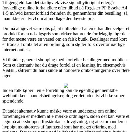
Til gengæld kan det stadigvæk vise sig udbytterigt at eftergå
forskellige online forhandlere efter tilbud på Register PP Esselte A4
1-5 m/hvid kartonforblad forinden du gennemfører din bestilling, så
man ikke er i tvivl om at modtage den laveste pris.
Du må alligevel være obs på, at i tilfælde af at en e-handler sælger et
produkt for en udsalgspris som virker hamrende fordelagtig, bør det
for det meste være en varsel om en falsk butik. Betalinger med kort
er trods alt omfattet af en ordning, som støtter folk overfor uærlige
internet outlets.
Vi tilråder generelt shopping med kort eller betalinger med mobilen.
Som et alternativ bør du drage fordel af en løsning fra eksempelvis
ViaBill, såfremt du har i sinde at honorere omkostningerne over flere
uger.
Inden folk køber i en e-forretning kan de egentlig gennemløbe
webbutikkens handelsbetingelser, dog er det uden tvivl ikke super
spændende.
Et andet alternativ kunne måske være at undersøge om online
forretningen er medlem af e-mærke ordningen, siden det kan være et
tegn på at e-shoppen forstår dansk lovgivning, og at e-forhandleren
hyppigt monitoreres af fagmænd som har meget erfaring med