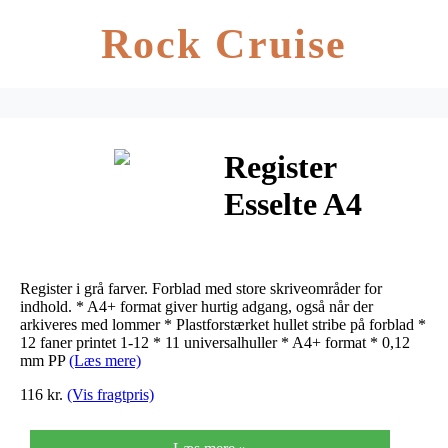
Rock Cruise
Register
Esselte A4
Maxi 1-12
m/forblad
Register i grå farver. Forblad med store skriveområder for
plast grå
indhold. * A4+ format giver hurtig adgang, også når der
arkiveres med lommer * Plastforstærket hullet stribe på forblad *
12 faner printet 1-12 * 11 universalhuller * A4+ format * 0,12
mm PP
(Læs mere)
116 kr.
(Vis fragtpris)