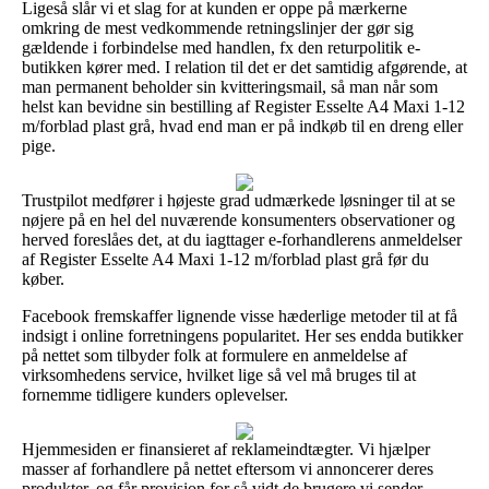
Ligeså slår vi et slag for at kunden er oppe på mærkerne
omkring de mest vedkommende retningslinjer der gør sig
gældende i forbindelse med handlen, fx den returpolitik e-
butikken kører med. I relation til det er det samtidig afgørende, at
man permanent beholder sin kvitteringsmail, så man når som
helst kan bevidne sin bestilling af Register Esselte A4 Maxi 1-12
m/forblad plast grå, hvad end man er på indkøb til en dreng eller
pige.
Trustpilot medfører i højeste grad udmærkede løsninger til at se
nøjere på en hel del nuværende konsumenters observationer og
herved foreslåes det, at du iagttager e-forhandlerens anmeldelser
af Register Esselte A4 Maxi 1-12 m/forblad plast grå før du
køber.
Facebook fremskaffer lignende visse hæderlige metoder til at få
indsigt i online forretningens popularitet. Her ses endda butikker
på nettet som tilbyder folk at formulere en anmeldelse af
virksomhedens service, hvilket lige så vel må bruges til at
fornemme tidligere kunders oplevelser.
Hjemmesiden er finansieret af reklameindtægter. Vi hjælper
masser af forhandlere på nettet eftersom vi annoncerer deres
produkter, og får provision for så vidt de brugere vi sender