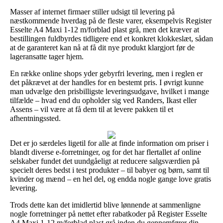
Masser af internet firmaer stiller udsigt til levering på
næstkommende hverdag på de fleste varer, eksempelvis Register
Esselte A4 Maxi 1-12 m/forblad plast grå, men det kræver at
bestillingen fuldbyrdes tidligere end et konkret klokkeslæt, sådan
at de garanteret kan nå at få dit nye produkt klargjort før de
lageransatte tager hjem.
En række online shops yder gebyrfri levering, men i reglen er
det påkrævet at der handles for en bestemt pris. I øvrigt kunne
man udvælge den prisbilligste leveringsudgave, hvilket i mange
tilfælde – hvad end du opholder sig ved Randers, Ikast eller
Assens – vil være at få dem til at levere pakken til et
afhentningssted.
Det er jo særdeles ligetil for alle at finde information om priser i
blandt diverse e-forretninger, og for det har flertallet af online
selskaber fundet det uundgåeligt at reducere salgsværdien på
specielt deres bedst i test produkter – til babyer og børn, samt til
kvinder og mænd – en hel del, og endda nogle gange love gratis
levering.
Trods dette kan det imidlertid blive lønnende at sammenligne
nogle forretninger på nettet efter rabatkoder på Register Esselte
A4 Maxi 1-12 m/forblad plast grå inden du gennemfører din