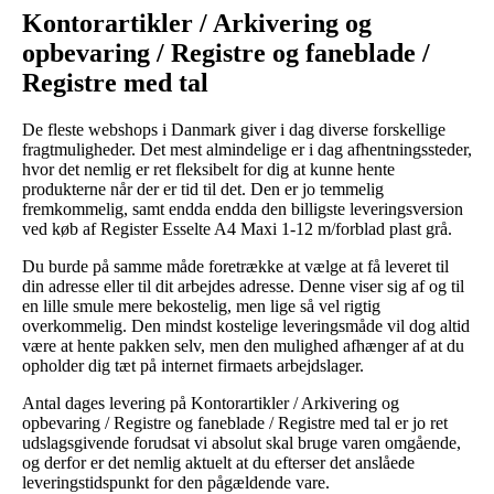
Kontorartikler / Arkivering og
opbevaring / Registre og faneblade /
Registre med tal
De fleste webshops i Danmark giver i dag diverse forskellige
fragtmuligheder. Det mest almindelige er i dag afhentningssteder,
hvor det nemlig er ret fleksibelt for dig at kunne hente
produkterne når der er tid til det. Den er jo temmelig
fremkommelig, samt endda endda den billigste leveringsversion
ved køb af Register Esselte A4 Maxi 1-12 m/forblad plast grå.
Du burde på samme måde foretrække at vælge at få leveret til
din adresse eller til dit arbejdes adresse. Denne viser sig af og til
en lille smule mere bekostelig, men lige så vel rigtig
overkommelig. Den mindst kostelige leveringsmåde vil dog altid
være at hente pakken selv, men den mulighed afhænger af at du
opholder dig tæt på internet firmaets arbejdslager.
Antal dages levering på Kontorartikler / Arkivering og
opbevaring / Registre og faneblade / Registre med tal er jo ret
udslagsgivende forudsat vi absolut skal bruge varen omgående,
og derfor er det nemlig aktuelt at du efterser det anslåede
leveringstidspunkt for den pågældende vare.