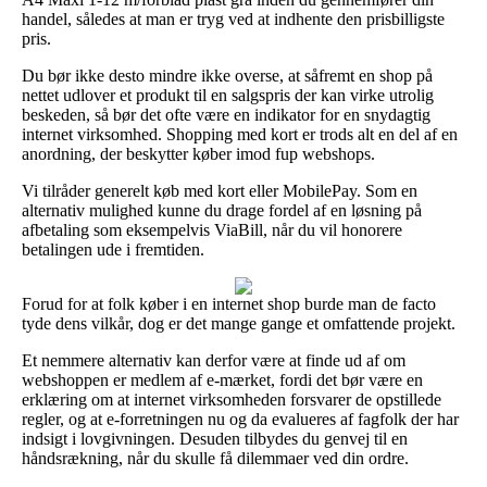
handel, således at man er tryg ved at indhente den prisbilligste
pris.
Du bør ikke desto mindre ikke overse, at såfremt en shop på
nettet udlover et produkt til en salgspris der kan virke utrolig
beskeden, så bør det ofte være en indikator for en snydagtig
internet virksomhed. Shopping med kort er trods alt en del af en
anordning, der beskytter køber imod fup webshops.
Vi tilråder generelt køb med kort eller MobilePay. Som en
alternativ mulighed kunne du drage fordel af en løsning på
afbetaling som eksempelvis ViaBill, når du vil honorere
betalingen ude i fremtiden.
Forud for at folk køber i en internet shop burde man de facto
tyde dens vilkår, dog er det mange gange et omfattende projekt.
Et nemmere alternativ kan derfor være at finde ud af om
webshoppen er medlem af e-mærket, fordi det bør være en
erklæring om at internet virksomheden forsvarer de opstillede
regler, og at e-forretningen nu og da evalueres af fagfolk der har
indsigt i lovgivningen. Desuden tilbydes du genvej til en
håndsrækning, når du skulle få dilemmaer ved din ordre.