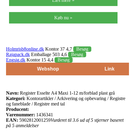
Læs mere »
Køb nu »
Holmrisb8online.dk
Kontor 37 4,7
Besøg
Rajapack.dk
Emballage 503 4,6
Besøg
Engsig.dk
Kontor 15 4,4
Besøg
Webshop
Link
Navn:
Register Esselte A4 Maxi 1-12 m/forblad plast grå
Kategori:
Kontorartikler / Arkivering og opbevaring / Registre
og faneblade / Registre med tal
Producent:
Varenummer:
1436341
EAN:
5902812001259
Vurderet til 3.6 ud af 5 stjerner baseret
på 5 anmeldelser