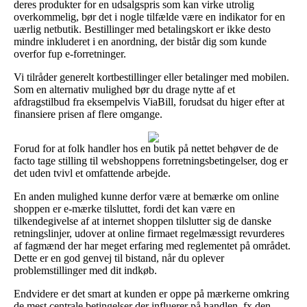
deres produkter for en udsalgspris som kan virke utrolig
overkommelig, bør det i nogle tilfælde være en indikator for en
uærlig netbutik. Bestillinger med betalingskort er ikke desto
mindre inkluderet i en anordning, der bistår dig som kunde
overfor fup e-forretninger.
Vi tilråder generelt kortbestillinger eller betalinger med mobilen.
Som en alternativ mulighed bør du drage nytte af et
afdragstilbud fra eksempelvis ViaBill, forudsat du higer efter at
finansiere prisen af flere omgange.
Forud for at folk handler hos en butik på nettet behøver de de
facto tage stilling til webshoppens forretningsbetingelser, dog er
det uden tvivl et omfattende arbejde.
En anden mulighed kunne derfor være at bemærke om online
shoppen er e-mærke tilsluttet, fordi det kan være en
tilkendegivelse af at internet shoppen tilslutter sig de danske
retningslinjer, udover at online firmaet regelmæssigt revurderes
af fagmænd der har meget erfaring med reglementet på området.
Dette er en god genvej til bistand, når du oplever
problemstillinger med dit indkøb.
Endvidere er det smart at kunden er oppe på mærkerne omkring
de mest centrale betingelser der influerer på handlen, fx den