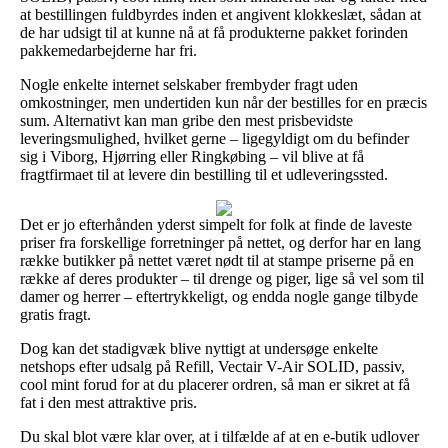
at bestillingen fuldbyrdes inden et angivent klokkeslæt, sådan at
de har udsigt til at kunne nå at få produkterne pakket forinden
pakkemedarbejderne har fri.
Nogle enkelte internet selskaber frembyder fragt uden
omkostninger, men undertiden kun når der bestilles for en præcis
sum. Alternativt kan man gribe den mest prisbevidste
leveringsmulighed, hvilket gerne – ligegyldigt om du befinder
sig i Viborg, Hjørring eller Ringkøbing – vil blive at få
fragtfirmaet til at levere din bestilling til et udleveringssted.
Det er jo efterhånden yderst simpelt for folk at finde de laveste
priser fra forskellige forretninger på nettet, og derfor har en lang
række butikker på nettet været nødt til at stampe priserne på en
række af deres produkter – til drenge og piger, lige så vel som til
damer og herrer – eftertrykkeligt, og endda nogle gange tilbyde
gratis fragt.
Dog kan det stadigvæk blive nyttigt at undersøge enkelte
netshops efter udsalg på Refill, Vectair V-Air SOLID, passiv,
cool mint forud for at du placerer ordren, så man er sikret at få
fat i den mest attraktive pris.
Du skal blot være klar over, at i tilfælde af at en e-butik udlover