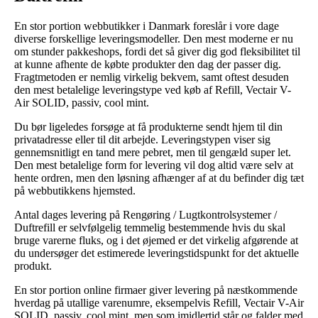
En stor portion webbutikker i Danmark foreslår i vore dage
diverse forskellige leveringsmodeller. Den mest moderne er nu
om stunder pakkeshops, fordi det så giver dig god fleksibilitet til
at kunne afhente de købte produkter den dag der passer dig.
Fragtmetoden er nemlig virkelig bekvem, samt oftest desuden
den mest betalelige leveringstype ved køb af Refill, Vectair V-
Air SOLID, passiv, cool mint.
Du bør ligeledes forsøge at få produkterne sendt hjem til din
privatadresse eller til dit arbejde. Leveringstypen viser sig
gennemsnitligt en tand mere pebret, men til gengæld super let.
Den mest betalelige form for levering vil dog altid være selv at
hente ordren, men den løsning afhænger af at du befinder dig tæt
på webbutikkens hjemsted.
Antal dages levering på Rengøring / Lugtkontrolsystemer /
Duftrefill er selvfølgelig temmelig bestemmende hvis du skal
bruge varerne fluks, og i det øjemed er det virkelig afgørende at
du undersøger det estimerede leveringstidspunkt for det aktuelle
produkt.
En stor portion online firmaer giver levering på næstkommende
hverdag på utallige varenumre, eksempelvis Refill, Vectair V-Air
SOLID, passiv, cool mint, men som imidlertid står og falder med