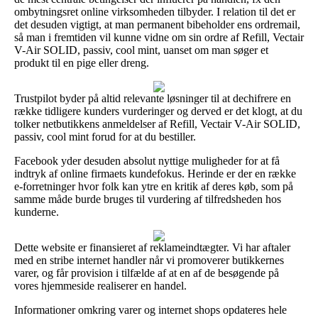
ombytningsret online virksomheden tilbyder. I relation til det er
det desuden vigtigt, at man permanent bibeholder ens ordremail,
så man i fremtiden vil kunne vidne om sin ordre af Refill, Vectair
V-Air SOLID, passiv, cool mint, uanset om man søger et
produkt til en pige eller dreng.
Trustpilot byder på altid relevante løsninger til at dechifrere en
række tidligere kunders vurderinger og derved er det klogt, at du
tolker netbutikkens anmeldelser af Refill, Vectair V-Air SOLID,
passiv, cool mint forud for at du bestiller.
Facebook yder desuden absolut nyttige muligheder for at få
indtryk af online firmaets kundefokus. Herinde er der en række
e-forretninger hvor folk kan ytre en kritik af deres køb, som på
samme måde burde bruges til vurdering af tilfredsheden hos
kunderne.
Dette website er finansieret af reklameindtægter. Vi har aftaler
med en stribe internet handler når vi promoverer butikkernes
varer, og får provision i tilfælde af at en af de besøgende på
vores hjemmeside realiserer en handel.
Informationer omkring varer og internet shops opdateres hele