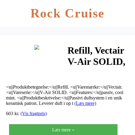
Rock Cruise
Refill, Vectair
V-Air SOLID,
passiv, cool
mint
<u||Produktbetegnelse:</u||Refill. <u||Varemærke:</u||Vectair.
<u||Vareserie:</u||V-Air SOLID. <u||Features:</u||passiv, cool
mint. <u||Produktbeskrivelse:</u||Passivt duftsystem i en unik
keramisk patron. Leverer duft i op t
(Læs mere)
603 kr.
(Vis fragtpris)
Læs mere »