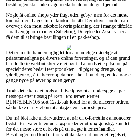
bestillingen klar inden lagermedarbejderne drager hjemad.
Nogle få online shops yder fragt uden gebyr, men for det meste
kun når der aftages for et konkret beløb. Derudover burde man
overveje den mest letkøbte leveringsløsning, der i mange tilfælde
– uafhængig om man er i Silkeborg, Dragør eller Assens – er at
få dem til at bringe bestillingen til en pakkeshop.
Det er jo efterhånden rigtig let for almindelige dødelige at
prissammenligne på diverse online forretninger, og af den grund
har de fleste webbutikker været nødt til at nedsætte priserne på
specielt deres bedst i test produkter – til piger og drenge, og
yderligere også til herrer og damer – helt i bund, og endda nogle
gange byde på levering uden gebyr.
Trods dette kan det trods alt blive lønsomt at undersøge et par
netshops efter udsalg på Refill t/rollerpen Pentel
BLN75/BLN105 sort 12stk/pak forud for at du placerer ordren,
så du ikke er i tvivl om at antage den skarpeste pris.
Du må blot ikke undervurdere, at når en e-forretning annoncerer
bedst i test varer til en udsalgspris der er utrolig gunstig, kan det
for det meste være et bevis på en uægte internet handler.
Bestillinger med kort er trods alt dækket ind under et regelsæt,