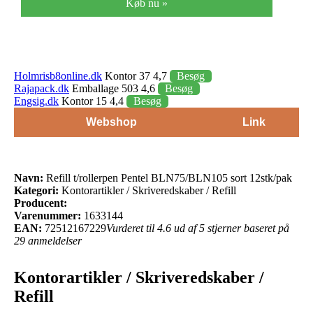
Køb nu »
Holmrisb8online.dk
Kontor 37 4,7
Besøg
Rajapack.dk
Emballage 503 4,6
Besøg
Engsig.dk
Kontor 15 4,4
Besøg
Webshop
Link
Navn:
Refill t/rollerpen Pentel BLN75/BLN105 sort 12stk/pak
Kategori:
Kontorartikler / Skriveredskaber / Refill
Producent:
Varenummer:
1633144
EAN:
72512167229
Vurderet til 4.6 ud af 5 stjerner baseret på
29 anmeldelser
Kontorartikler / Skriveredskaber /
Refill