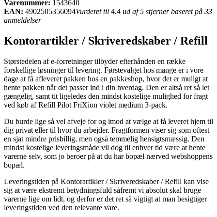
Varenummer:
1543640
EAN:
4902505356094
Vurderet til 4.4 ud af 5 stjerner baseret på 33
anmeldelser
Kontorartikler / Skriveredskaber / Refill
Størstedelen af e-forretninger tilbyder efterhånden en række
forskellige løsninger til levering. Førstevalget hos mange er i vore
dage at få afleveret pakken hos en pakkeshop, hvor det er muligt at
hente pakken når det passer ind i din hverdag. Den er altså ret så let
gængelig, samt tit ligeledes den mindst kostelige mulighed for fragt
ved køb af Refill Pilot FriXion violet medium 3-pack.
Du burde lige så vel afveje for og imod at vælge at få leveret hjem til
dig privat eller til hvor du arbejder. Fragtformen viser sig som oftest
en sjat mindre prisbillig, men også temmelig hensigtsmæssig. Den
mindst kostelige leveringsmåde vil dog til enhver tid være at hente
varerne selv, som jo beroer på at du har bopæl nærved webshoppens
bopæl.
Leveringstiden på Kontorartikler / Skriveredskaber / Refill kan vise
sig at være ekstremt betydningsfuld såfremt vi absolut skal bruge
varerne lige om lidt, og derfor er det ret så vigtigt at man besigtiger
leveringstiden ved den relevante vare.