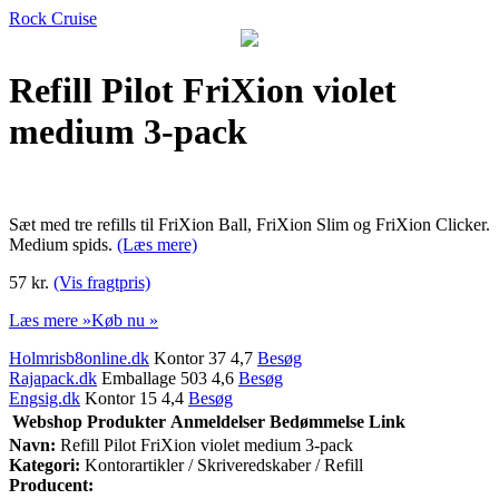
Rock Cruise
Refill Pilot FriXion violet
medium 3-pack
Sæt med tre refills til FriXion Ball, FriXion Slim og FriXion Clicker.
Medium spids.
(Læs mere)
57 kr.
(Vis fragtpris)
Læs mere »
Køb nu »
Holmrisb8online.dk
Kontor 37 4,7
Besøg
Rajapack.dk
Emballage 503 4,6
Besøg
Engsig.dk
Kontor 15 4,4
Besøg
Webshop
Produkter
Anmeldelser
Bedømmelse
Link
Navn:
Refill Pilot FriXion violet medium 3-pack
Kategori:
Kontorartikler / Skriveredskaber / Refill
Producent: