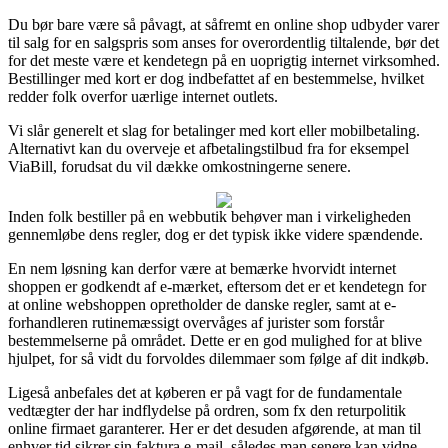
Du bør bare være så påvagt, at såfremt en online shop udbyder varer
til salg for en salgspris som anses for overordentlig tiltalende, bør det
for det meste være et kendetegn på en uoprigtig internet virksomhed.
Bestillinger med kort er dog indbefattet af en bestemmelse, hvilket
redder folk overfor uærlige internet outlets.
Vi slår generelt et slag for betalinger med kort eller mobilbetaling.
Alternativt kan du overveje et afbetalingstilbud fra for eksempel
ViaBill, forudsat du vil dække omkostningerne senere.
Inden folk bestiller på en webbutik behøver man i virkeligheden
gennemløbe dens regler, dog er det typisk ikke videre spændende.
En nem løsning kan derfor være at bemærke hvorvidt internet
shoppen er godkendt af e-mærket, eftersom det er et kendetegn for
at online webshoppen opretholder de danske regler, samt at e-
forhandleren rutinemæssigt overvåges af jurister som forstår
bestemmelserne på området. Dette er en god mulighed for at blive
hjulpet, for så vidt du forvoldes dilemmaer som følge af dit indkøb.
Ligeså anbefales det at køberen er på vagt for de fundamentale
vedtægter der har indflydelse på ordren, som fx den returpolitik
online firmaet garanterer. Her er det desuden afgørende, at man til
enhver tid sikrer sin faktura e-mail, således man senere kan vidne