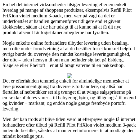
En hel del internet virksomheder tilsiger levering efter en enkelt
hverdag på mange af shoppens produkter, eksempelvis Refill Pilot
FriXion violet medium 3-pack, men vær på vagt da det er
underforstået at handlen gemmenføres tidligere end et givent
klokkeslæt, sådan at de har udsigt til at kunne nå at få dit nye
produkt afsendt før logistikmedarbejderne har fyraften.
Nogle enkelte online forhandlere tilbyder levering uden betaling,
men ofte under forudsætning af at du bestiller for et konkret beløb. I
øvrigt burde du overveje den mindst kostelige leveringsmulighed,
der ofte – uden hensyn til om man befinder sig tæt på Esbjerg,
Slagelse eller Ebeltoft – er at få bragt varerne til en pakkeshop.
Det er efterhånden temmelig enkelt for almindelige mennesker at
lave prissammenligning fra diverse e-forhandlere, og altså har
flertallet af netbutikker set sig tvunget til at tvinge salgspriserne på
en række af deres varer – til babyer og børn, og tillige også til mænd
og kvinder – markant, og endda nogle gange frembyde portofri
levering.
Men det kan trods alt blive tiden værd at efterprøve nogle få internet
forhandlere efter tilbud på Refill Pilot FriXion violet medium 3-pack
inden du bestiller, således at man er velinformeret til at modtage den
mindst kostelige pris.