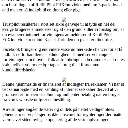
om bestillingen af Refill Pilot FriXion violet medium 3-pack, hvad
end man er på indkøb til en dreng eller pige.
Trustpilot resulterer i stort set sikre genveje til at tyde en hel del
øvrige brugeres anmeldelser og af den grund stiller vi forslag om, at
du evaluerer internet forretningens anmeldelser af Refill Pilot
FriXion violet medium 3-pack forinden du placerer din ordre.
Facebook bringer dig endvidere visse udmærkede chancer for at få
indblik i e-forhandlerens pålidelighed. Tilmed ser vi mange e-
forretninger som tilbyder folk at frembringe en bedømmelse af deres
køb, hvilket ydermere bør tages i brug til at fornemme
kundetilfredsheden.
Denne hjemmeside er finansieret af indtægter fra reklamer. Vi har et
tæt samarbejde med en samling af internet selskaber derved at vi
promoverer firmaernes tilbud, og indhenter betaling når en bruger
fra vores website udfører en bestilling.
Anvisninger angående varer og outlets på nettet vedligeholdes
løbende, men vi påtager os ikke ansvaret for reguleringer der måtte
være lavet siden nyligste opdatering af de viste oplysninger.