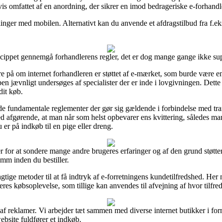
is omfattet af en anordning, der sikrer en imod bedrageriske e-forhandl
alinger med mobilen. Alternativt kan du anvende et afdragstilbud fra f.eks
cippet gennemgå forhandlerens regler, det er dog mange gange ikke sup
e på om internet forhandleren er støttet af e-mærket, som burde være en
pen jævnligt undersøges af specialister der er inde i lovgivningen. Dette
dit køb.
de fundamentale reglementer der gør sig gældende i forbindelse med tran
med afgørende, at man når som helst opbevarer ens kvittering, således man
er på indkøb til en pige eller dreng.
r for at sondere mange andre brugeres erfaringer og af den grund støtte
7mm inden du bestiller.
gtige metoder til at få indtryk af e-forretningens kundetilfredshed. Her
eres købsoplevelse, som tillige kan anvendes til afvejning af hvor tilfre
f reklamer. Vi arbejder tæt sammen med diverse internet butikker i form
ebsite fuldfører et indkøb.