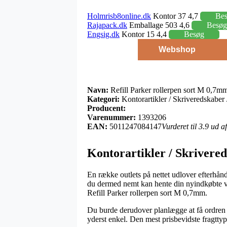
Holmrisb8online.dk
Kontor 37 4,7
Be
Rajapack.dk
Emballage 503 4,6
Besøg
Engsig.dk
Kontor 15 4,4
Besøg
Webshop
Navn:
Refill Parker rollerpen sort M 0,7m
Kategori:
Kontorartikler / Skriveredskaber /
Producent:
Varenummer:
1393206
EAN:
5011247084147
Vurderet til 3.9 ud 
Kontorartikler / Skrivered
En række outlets på nettet udlover efterhånde
du dermed nemt kan hente din nyindkøbte vare
Refill Parker rollerpen sort M 0,7mm.
Du burde derudover planlægge at få ordren s
yderst enkel. Den mest prisbevidste fragtty