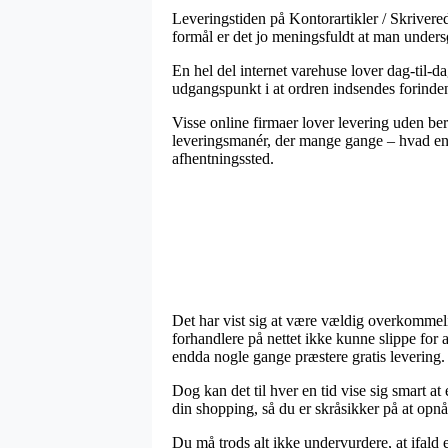
Leveringstiden på Kontorartikler / Skrivered
formål er det jo meningsfuldt at man undersø
En hel del internet varehuse lover dag-til-d
udgangspunkt i at ordren indsendes forinden 
Visse online firmaer lover levering uden ber
leveringsmanér, der mange gange – hvad end ma
afhentningssted.
Det har vist sig at være vældig overkommelig
forhandlere på nettet ikke kunne slippe for 
endda nogle gange præstere gratis levering.
Dog kan det til hver en tid vise sig smart a
din shopping, så du er skråsikker på at opnå
Du må trods alt ikke undervurdere, at ifald e