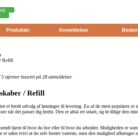
søg
Produkter
Anmeldelser
Bedøm
m
 Refill
af 5 stjerner baseret på 28 anmeldelser
skaber / Refill
n et bredt udvalg af løsninger til levering. En af de mest populære er nu
 når det passer dig bedst. Den er altså ret smart, og tit tillige den min
endt hjem til hvor du bor eller til hvor du arbejder. Muligheden er som
pe er uden tvivl at du selv henter varerne, men den mulighed afhænger 