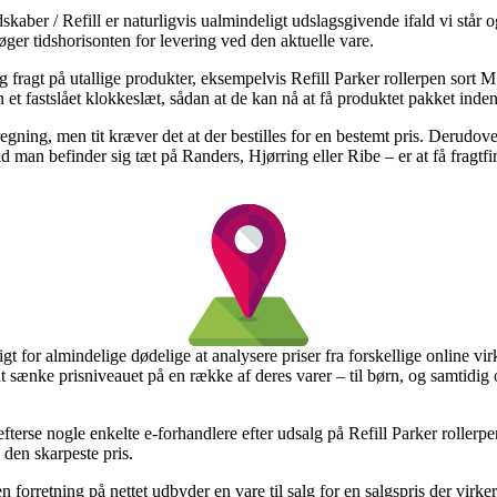
skaber / Refill er naturligvis ualmindeligt udslagsgivende ifald vi står 
ger tidshorisonten for levering ved den aktuelle vare.
ag fragt på utallige produkter, eksempelvis Refill Parker rollerpen sort
et fastslået klokkeslæt, sådan at de kan nå at få produktet pakket inde
egning, men tit kræver det at der bestilles for en bestemt pris. Derudo
n befinder sig tæt på Randers, Hjørring eller Ribe – er at få fragtfirmae
t for almindelige dødelige at analysere priser fra forskellige online vi
at sænke prisniveauet på en række af deres varer – til børn, og samtidig 
t efterse nogle enkelte e-forhandlere efter udsalg på Refill Parker rolle
 den skarpeste pris.
n forretning på nettet udbyder en vare til salg for en salgspris der virk