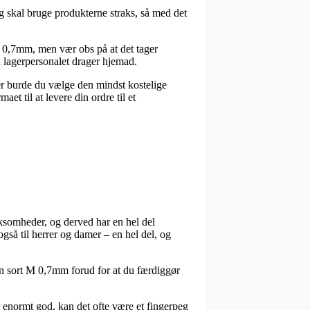
og skal bruge produkterne straks, så med det
 M 0,7mm, men vær obs på at det tager
n lagerpersonalet drager hjemad.
ver burde du vælge den mindst kostelige
t til at levere din ordre til et
rksomheder, og derved har en hel del
også til herrer og damer – en hel del, og
rpen sort M 0,7mm forud for at du færdiggør
er enormt god, kan det ofte være et fingerpeg