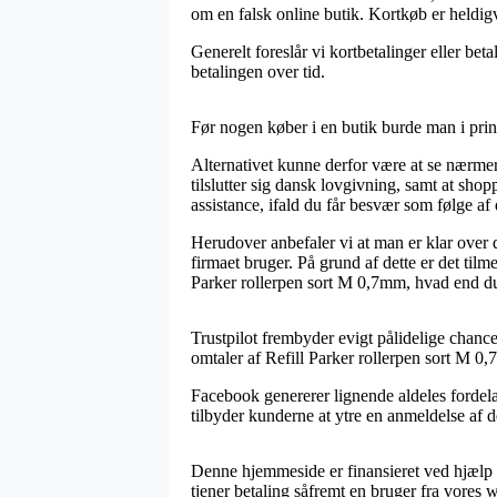
om en falsk online butik. Kortkøb er heldigv
Generelt foreslår vi kortbetalinger eller bet
betalingen over tid.
Før nogen køber i en butik burde man i prin
Alternativet kunne derfor være at se nærmer
tilslutter sig dansk lovgivning, samt at shop
assistance, ifald du får besvær som følge af 
Herudover anbefaler vi at man er klar over 
firmaet bruger. På grund af dette er det til
Parker rollerpen sort M 0,7mm, hvad end du 
Trustpilot frembyder evigt pålidelige chance
omtaler af Refill Parker rollerpen sort M 0,
Facebook genererer lignende aldeles fordela
tilbyder kunderne at ytre en anmeldelse af d
Denne hjemmeside er finansieret ved hjælp a
tjener betaling såfremt en bruger fra vores w