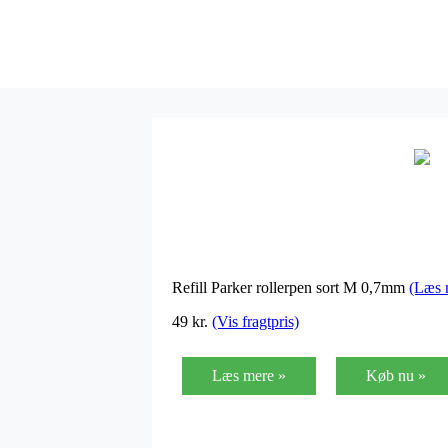
Refill Parker rollerpen sort M 0,7mm
(Læs 
49 kr.
(Vis fragtpris)
Læs mere »
Køb nu »