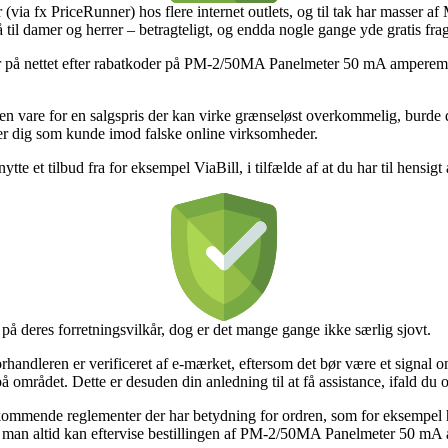
 (via fx PriceRunner) hos flere internet outlets, og til tak har masser 
så til damer og herrer – betragteligt, og endda nogle gange yde gratis frag
r på nettet efter rabatkoder på PM-2/50MA Panelmeter 50 mA amperemeter
r en vare for en salgspris der kan virke grænseløst overkommelig, burde
ger dig som kunde imod falske online virksomheder.
tte et tilbud fra for eksempel ViaBill, i tilfælde af at du har til hensigt 
å deres forretningsvilkår, dog er det mange gange ikke særlig sjovt.
rhandleren er verificeret af e-mærket, eftersom det bør være et signal o
å området. Dette er desuden din anledning til at få assistance, ifald du
mmende reglementer der har betydning for ordren, som for eksempel hvi
ledes man altid kan eftervise bestillingen af PM-2/50MA Panelmeter 50 mA