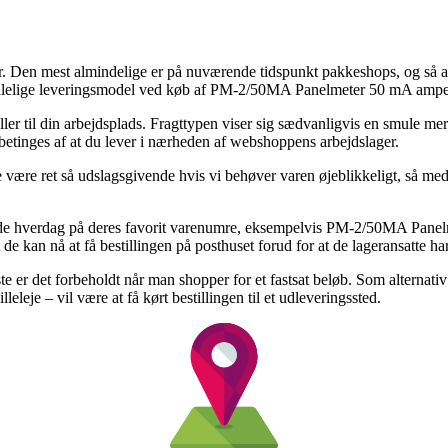
. Den mest almindelige er på nuværende tidspunkt pakkeshops, og så afhen
etalelige leveringsmodel ved køb af PM-2/50MA Panelmeter 50 mA ampe
eller til din arbejdsplads. Fragttypen viser sig sædvanligvis en smule
o betinges af at du lever i nærheden af webshoppens arbejdslager.
være ret så udslagsgivende hvis vi behøver varen øjeblikkeligt, så med
nde hverdag på deres favorit varenumre, eksempelvis PM-2/50MA Panel
de kan nå at få bestillingen på posthuset forud for at de lageransatte har
ste er det forbeholdt når man shopper for et fastsat beløb. Som alternat
eje – vil være at få kørt bestillingen til et udleveringssted.