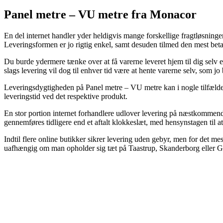
Panel metre – VU metre fra Monacor
En del internet handler yder heldigvis mange forskellige fragtløsninger
Leveringsformen er jo rigtig enkel, samt desuden tilmed den mest b
Du burde ydermere tænke over at få varerne leveret hjem til dig selv 
slags levering vil dog til enhver tid være at hente varerne selv, som j
Leveringsdygtigheden på Panel metre – VU metre kan i nogle tilfælde 
leveringstid ved det respektive produkt.
En stor portion internet forhandlere udlover levering på næstkomme
gennemføres tidligere end et aftalt klokkeslæt, med hensynstagen til at 
Indtil flere online butikker sikrer levering uden gebyr, men for det me
uafhængig om man opholder sig tæt på Taastrup, Skanderborg eller Gillel