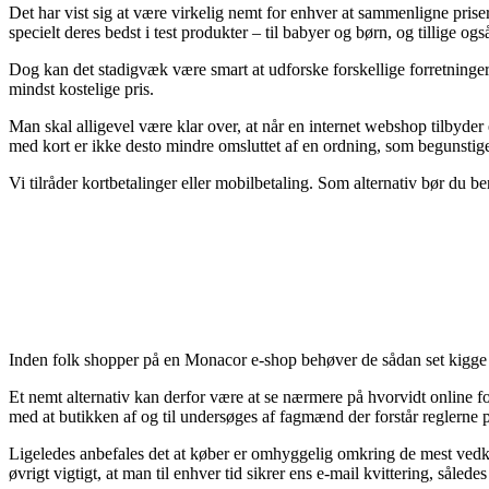
Det har vist sig at være virkelig nemt for enhver at sammenligne priser
specielt deres bedst i test produkter – til babyer og børn, og tillige og
Dog kan det stadigvæk være smart at udforske forskellige forretninge
mindst kostelige pris.
Man skal alligevel være klar over, at når en internet webshop tilbyde
med kort er ikke desto mindre omsluttet af en ordning, som begunsti
Vi tilråder kortbetalinger eller mobilbetaling. Som alternativ bør du beny
Inden folk shopper på en Monacor e-shop behøver de sådan set kigge p
Et nemt alternativ kan derfor være at se nærmere på hvorvidt online fo
med at butikken af og til undersøges af fagmænd der forstår reglerne p
Ligeledes anbefales det at køber er omhyggelig omkring de mest vedko
øvrigt vigtigt, at man til enhver tid sikrer ens e-mail kvittering, så