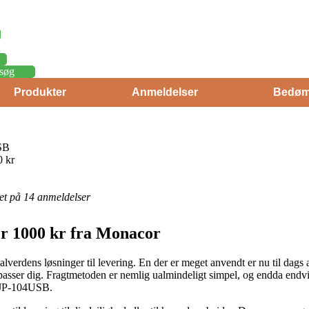
søg
Produkter
Anmeldelser
Bedøm
SB
0 kr
eret på 14 anmeldelser
er 1000 kr fra Monacor
lverdens løsninger til levering. En der er meget anvendt er nu til dags a
t passer dig. Fragtmetoden er nemlig ualmindeligt simpel, og endda endv
 DJP-104USB.