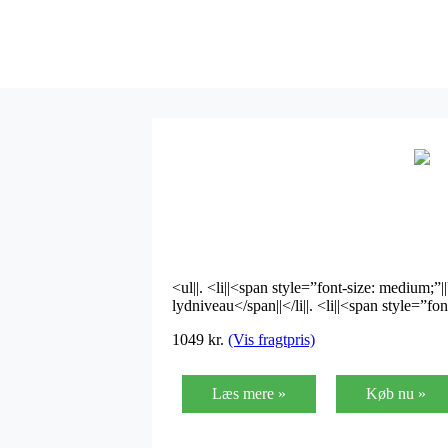
<ul||. <li||<span style=”font-size: medium;”
lydniveau</span||</li||. <li||<span style=”
1049 kr.
(Vis fragtpris)
Læs mere »
Køb nu »