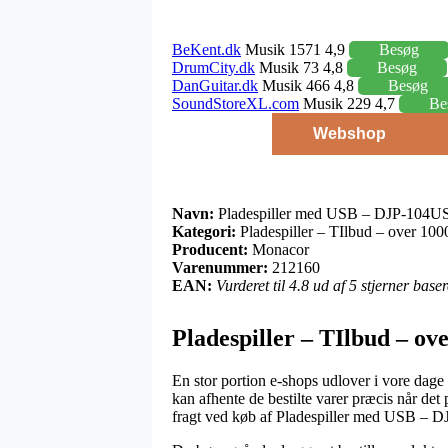
BeKent.dk
Musik 1571 4,9
Besøg
DrumCity.dk
Musik 73 4,8
Besøg
DanGuitar.dk
Musik 466 4,8
Besøg
SoundStoreXL.com
Musik 229 4,7
Be
Webshop
Navn:
Pladespiller med USB – DJP-104U
Kategori:
Pladespiller – TIlbud – over 100
Producent:
Monacor
Varenummer:
212160
EAN:
Vurderet til 4.8 ud af 5 stjerner bas
Pladespiller – TIlbud – ov
En stor portion e-shops udlover i vore dage a
kan afhente de bestilte varer præcis når de
fragt ved køb af Pladespiller med USB –