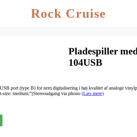
Rock Cruise
Pladespiller me
104USB
||USB port (type B) for nem digitalisering i høj kvalitet af analoge viny
font-size: medium;”||Stereoudgang via phono
(Læs mere)