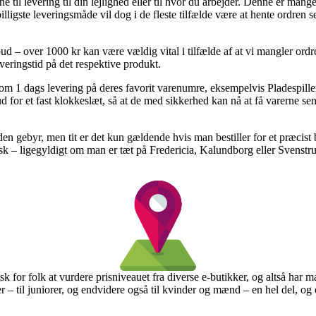
e til levering til din lejlighed eller til hvor du arbejder. Denne er man
lligste leveringsmåde vil dog i de fleste tilfælde være at hente ordren s
d – over 1000 kr kan være vældig vital i tilfælde af at vi mangler ordre
everingstid på det respektive produkt.
anti om 1 dags levering på deres favorit varenumre, eksempelvis Plade
rud for et fast klokkeslæt, så at de med sikkerhed kan nå at få varerne se
 uden gebyr, men tit er det kun gældende hvis man bestiller for et præcis
isk – ligegyldigt om man er tæt på Fredericia, Kalundborg eller Svenstrup
sk for folk at vurdere prisniveauet fra diverse e-butikker, og altså har 
rer – til juniorer, og endvidere også til kvinder og mænd – en hel del, 