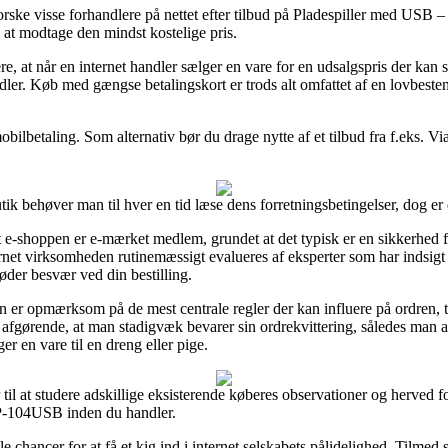
forske visse forhandlere på nettet efter tilbud på Pladespiller med US
m at modtage den mindst kostelige pris.
 at når en internet handler sælger en vare for en udsalgspris der kan se
ndler. Køb med gængse betalingskort er trods alt omfattet af en lovbest
obilbetaling. Som alternativ bør du drage nytte af et tilbud fra f.eks. Vi
ik behøver man til hver en tid læse dens forretningsbetingelser, dog er
 e-shoppen er e-mærket medlem, grundet at det typisk er en sikkerhed for
rnet virksomheden rutinemæssigt evalueres af eksperter som har indsigt
møder besvær ved din bestilling.
en er opmærksom på de mest centrale regler der kan influere på ordren, 
n afgørende, at man stadigvæk bevarer sin ordrekvittering, således man a
en vare til en dreng eller pige.
er til at studere adskillige eksisterende køberes observationer og herved 
P-104USB inden du handler.
 chancer for at få et kig ind i internet selskabets pålidelighed. Tilmed 