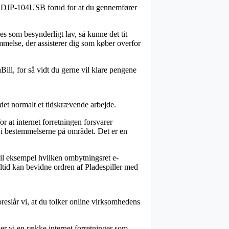
B – DJP-104USB forud for at du gennemfører
s som besynderligt lav, så kunne det tit
emmelse, der assisterer dig som køber overfor
aBill, for så vidt du gerne vil klare pengene
 det normalt et tidskrævende arbejde.
 at internet forretningen forsvarer
 i bestemmelserne på området. Det er en
til eksempel hvilken ombytningsret e-
ltid kan bevidne ordren af Pladespiller med
foreslår vi, at du tolker online virksomhedens
ser vi en række internet forretninger som