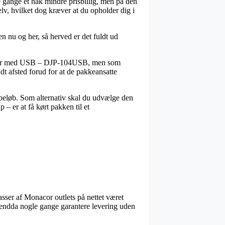
ge gange et hak mindre prisbillig, men på den
elv, hvilket dog kræver at du opholder dig i
n nu og her, så herved er det fuldt ud
spiller med USB – DJP-104USB, men som
ndt afsted forud for at de pakkeansatte
t beløb. Som alternativ skal du udvælge den
 – er at få kørt pakken til et
masser af Monacor outlets på nettet været
og endda nogle gange garantere levering uden