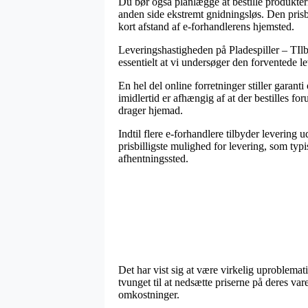
Du bør også planlægge at bestille produktern
anden side ekstremt gnidningsløs. Den prisbi
kort afstand af e-forhandlerens hjemsted.
Leveringshastigheden på Pladespiller – TIlbu
essentielt at vi undersøger den forventede l
En hel del online forretninger stiller gar
imidlertid er afhængig af at der bestilles fo
drager hjemad.
Indtil flere e-forhandlere tilbyder levering
prisbilligste mulighed for levering, som typ
afhentningssted.
Det har vist sig at være virkelig uproblemati
tvunget til at nedsætte priserne på deres va
omkostninger.