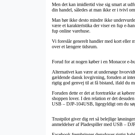
Men det kan imidlertid vise sig smart at ud
din handel, således at man ikke er i tvivl o
Man bør ikke desto mindre ikke undervurdere,
være et karakteristika der viser en fup e-ha
fup online varehuse.
Vi foreslår generelt handler med kort eller m
over et længere tidsrum.
Forud for at nogen køber i en Monacor e-but
Alternativet kan være at undersøge hvorvidt
gældende dansk lovgivning, foruden at inte
rigtig god genvej til at få bistand, ifald du 
Foruden dette er det at foretrække at køber
shoppen lover. I den relation er det desude
USB – DJP-104USB, ligegyldigt om du søger 
Trustpilot giver dig ret så belejlige løsning
anmeldelser af Pladespiller med USB – DJ
Facebook frembringer derudover rigtig habile