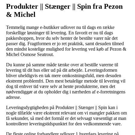
Produkter || Stænger || Spin fra Pezon
& Michel
Temmelig mange e-butikker udlover nu til dags en række
forskellige løsninger til levering. En favorit er nu til dags
pakkeshoppen, hvor du selv henter de bestilte varer når det
passer dig. Fragtformen er jo ret praktisk, samt desuden tilmed
den mindst kostelige mulighed for levering ved køb af Pezon &
Michel Osmose Seatrout.
Du kunne på samme måde tænke over at bestille varerne til
levering til dit hus eller ud på dit arbejde. Leveringsformen
bliver uheldigvis en tak mere omkostningsfuld, men desuden
ekstremt problemfri. Den mest betalelige metode til levering vil
dog til enhver tid være selv at hente produkterne, men det
nødvendiggør at du opholder dig i nærheden af e-forretningens
adresse.
Leveringsdygtigheden på Produkter || Stænger || Spin kan i
nogle tilfælde være ekstremt relevant om vi mangler pakken om
få sekunder, så med det formål er det selvsagt væsentligt at man
kontrollerer leveringstidspunktet for den vedkommende vare.
De fleste online forhandlere udlover 1 hverdags levering på