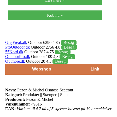
Læs mere »
Køb nu »
GrejFreak.dk
Outdoor 6290 4,85
Besøg
ProOutdoor.dk
Outdoor 2756 4,8
Besøg
55Nord.dk
Outdoor 287 4,75
Besøg
OutdoorPro.dk
Outdoor 109 4,3
Besøg
Outmore.dk
Outdoor 20 4,3
Besøg
Webshop
Link
Navn:
Pezon & Michel Osmose Seatrout
Kategori:
Produkter || Stænger || Spin
Producent:
Pezon & Michel
Varenummer:
49516
EAN:
Vurderet til 4.7 ud af 5 stjerner baseret på 19 anmeldelser