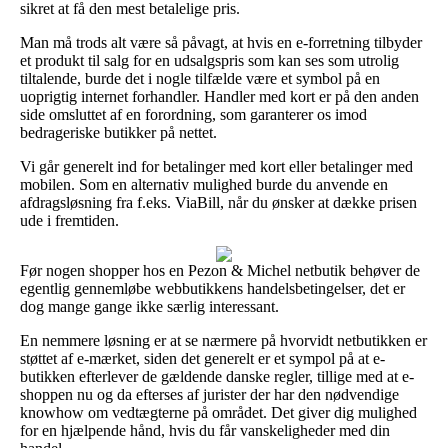
sikret at få den mest betalelige pris.
Man må trods alt være så påvagt, at hvis en e-forretning tilbyder
et produkt til salg for en udsalgspris som kan ses som utrolig
tiltalende, burde det i nogle tilfælde være et symbol på en
uoprigtig internet forhandler. Handler med kort er på den anden
side omsluttet af en forordning, som garanterer os imod
bedrageriske butikker på nettet.
Vi går generelt ind for betalinger med kort eller betalinger med
mobilen. Som en alternativ mulighed burde du anvende en
afdragsløsning fra f.eks. ViaBill, når du ønsker at dække prisen
ude i fremtiden.
Før nogen shopper hos en Pezon & Michel netbutik behøver de
egentlig gennemløbe webbutikkens handelsbetingelser, det er
dog mange gange ikke særlig interessant.
En nemmere løsning er at se nærmere på hvorvidt netbutikken er
støttet af e-mærket, siden det generelt er et sympol på at e-
butikken efterlever de gældende danske regler, tillige med at e-
shoppen nu og da efterses af jurister der har den nødvendige
knowhow om vedtægterne på området. Det giver dig mulighed
for en hjælpende hånd, hvis du får vanskeligheder med din