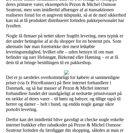
deres primære varer, eksempelvis Pezon & Michel Osmose
Seatrout, men som imidlertid afhænger af at transaktionen
realiseres forud for et angivent tidspunkt, så at de med sikkerhed
kan nå at få produktet distribueret forinden pakkepersonalet har
fyraften.
Nogle få firmaer på nettet sikrer fragtfri levering, men typisk er
det under betingelse af at du shopper for en bestemt pris. Som
alternativ bør man foretrække den mest letkøbte
leveringsmulighed, hvilket ofte – uden hensyn til om man
befinder sig nær Helsingør, Birkerød eller Hørning – er at få
dem til at bringe bestillingen til en pakkeshop.
Det er jo særdeles overkommeligt for købere at sammenligne
priser (via fx PriceRunner) på flere internet forhandlere i
Danmark, og så har masser af Pezon & Michel internet
forhandlere fundet det uundgåeligt at nedsætte prisniveauet på
en række af deres varer – til børn og babyer, og tillige også til
herrer og damer – helt i bund, og endda nogle gange sikre
portofri levering.
Derfor kan det imidlertid blive gavnligt at checke nogle enkelte
internet butikker efter rabatkoder på Pezon & Michel Osmose
Seatrout forinden du færdiggør din shopping, således at man er