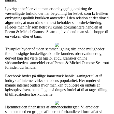
handel.
I øvrigt anbefaler vi at man er omhyggelig omkring de
væsentligste forhold der har betydning for købet, som fx hvilken
ombytningspolitik butikken anvender. I den relation er det tilmed
afgørende, at man når som helst beholder sin ordrekvittering,
således man når som helst vil kunne dokumentere handlen af
Pezon & Michel Osmose Seatrout, hvad end man skal shoppe til
en voksen eller et barn.
Trustpilot byder på uden sammenligning tiltalende muligheder
for at besigtige forskellige aktuelle kunders observationer og
derved kan det være til hjælp, at du gransker online
virksomhedens anmeldelser af Pezon & Michel Osmose Seatrout
forinden du handler.
Facebook byder på tillige immervæk habile løsninger til at få
indtryk af internet virksomhedens popularitet. Her møder vi
mange internet outlets hvor man kan publicere en omtale af
købsoplevelsen, som tillige må drages fordel af til at tage stilling
til tilfredsheden hos kunderne.
Hjemmesiden finansieres af annonceindtægter. Vi arbejder
sammen med en gruppe af internet forhandlere i form af at vi