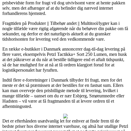
prisbevidste form for fragt vil dog utvivlsomt være at hente pakken
selv, men det afhænger af at du befinder dig nærved internet
forhandlerens hjemsted.
Fragttiden på Produkter || Tilbehør andet || Multitool/lygter kan i
nogle tilfælde være rigtig afgørende når du behøver din pakke om få
sekunder, og derfor er det naturligvis aktuelt at du gransker
tidshorisonten for levering ved den vedkommende vare.
En række e-butikker i Danmark annoncerer dag-til-dag levering på
flere varer, eksempelvis Petzl Tactikka+ Sort 250 Lumen, men husk
at det påkræver at du når at bestille tidligere end et aftalt tidspunkt,
så de har mulighed for at nå at få ordren klargjort forud for at
logistikpersonalet har fyraften.
Indtil flere e-forretninger i Danmark tilbyder fri fragt, men for det
meste er det så præmissen at der bestilles for en fastsat sum. Ellers
kan man overveje den prisbilligste metode til levering, hvilket i
mange tilfælde – uanset om du er nær Esbjerg, Smørumnedre eller
Hadsten – vil være at få fragtmanden til at levere ordren til et
afhentningssted.
Det er efterhånden usædvanlig let for enhver at finde frem til de
bedste priser hos diverse internet varehuse, og altså har utallige Petzl