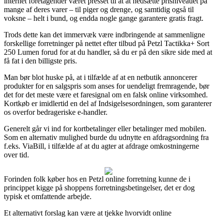
internet foretagender været presset til at at nedsætte prisniveauet på
mange af deres varer – til piger og drenge, og samtidig også til
voksne – helt i bund, og endda nogle gange garantere gratis fragt.
Trods dette kan det immervæk være indbringende at sammenligne
forskellige forretninger på nettet efter tilbud på Petzl Tactikka+ Sort
250 Lumen forud for at du handler, så du er på den sikre side med at
få fat i den billigste pris.
Man bør blot huske på, at i tilfælde af at en netbutik annoncerer
produkter for en salgspris som anses for uendeligt fremragende, bør
det for det meste være et faresignal om en falsk online virksomhed.
Kortkøb er imidlertid en del af Indsigelsesordningen, som garanterer
os overfor bedrageriske e-handler.
Generelt går vi ind for kortbetalinger eller betalinger med mobilen.
Som en alternativ mulighed burde du udnytte en afdragsordning fra
f.eks. ViaBill, i tilfælde af at du agter at afdrage omkostningerne
over tid.
Forinden folk køber hos en Petzl online forretning kunne de i
princippet kigge på shoppens forretningsbetingelser, det er dog
typisk et omfattende arbejde.
Et alternativt forslag kan være at tjekke hvorvidt online