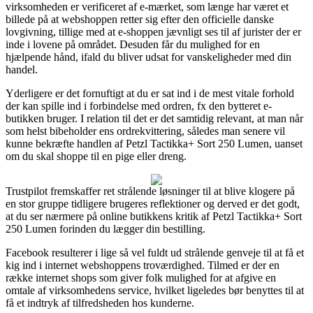
virksomheden er verificeret af e-mærket, som længe har været et
billede på at webshoppen retter sig efter den officielle danske
lovgivning, tillige med at e-shoppen jævnligt ses til af jurister der er
inde i lovene på området. Desuden får du mulighed for en
hjælpende hånd, ifald du bliver udsat for vanskeligheder med din
handel.
Yderligere er det fornuftigt at du er sat ind i de mest vitale forhold
der kan spille ind i forbindelse med ordren, fx den bytteret e-
butikken bruger. I relation til det er det samtidig relevant, at man når
som helst bibeholder ens ordrekvittering, således man senere vil
kunne bekræfte handlen af Petzl Tactikka+ Sort 250 Lumen, uanset
om du skal shoppe til en pige eller dreng.
Trustpilot fremskaffer ret strålende løsninger til at blive klogere på
en stor gruppe tidligere brugeres reflektioner og derved er det godt,
at du ser nærmere på online butikkens kritik af Petzl Tactikka+ Sort
250 Lumen forinden du lægger din bestilling.
Facebook resulterer i lige så vel fuldt ud strålende genveje til at få et
kig ind i internet webshoppens troværdighed. Tilmed er der en
række internet shops som giver folk mulighed for at afgive en
omtale af virksomhedens service, hvilket ligeledes bør benyttes til at
få et indtryk af tilfredsheden hos kunderne.