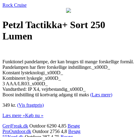
Rock Cruise
Petzl Tactikka+ Sort 250
Lumen
Funktionel pandelampe, der kan bruges til mange forskellige formål.
Pandelampen har flere forskellige indstillinger._x000D_
Konstant lysteknologi_x000D_
Kombineret lyskegle_x000D_
3 AAA/LR03_x000D_
Vandtæthed: IP X4, vejrbestandig_x000D_
Boost indstilling til kortvarig adgang til maks
(Læs mere)
349 kr.
(Vis fragtpris)
Læs mere »
Køb nu »
GrejFreak.dk
Outdoor 6290 4,85
Besøg
ProOutdoor.dk
Outdoor 2756 4,8
Besøg
55Nord.dk
Outdoor 287 4,75
Besøg