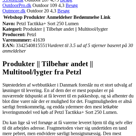
OutdoorPro.dk
Outdoor 109 4,3
Besøg
Outmore.dk
Outdoor 20 4,3
Besøg
Webshop
Produkter
Anmeldelser
Bedømmelse
Link
Navn:
Petzl Tactikka+ Sort 250 Lumen
Kategori:
Produkter || Tilbehør andet || Multitool/lygter
Producent:
Petzl
Varenummer:
41639
EAN:
3342540815551
Vurderet til 3.5 ud af 5 stjerner baseret på 30
anmeldelser
Produkter || Tilbehør andet ||
Multitool/lygter fra Petzl
Størstedelen af webbutikker i Danmark foreslår nu et stort udvalg af
løsninger til levering. En af dem der er mest populær er på
nuværende tidspunkt at få leveret til en pakkeshop, og så afhenter du
blot dine varer når der er mulighed for det. Fragtmuligheden er altså
særligt fremkommelig, og endda ydermere den mest letkøbte
leveringsmodel ved køb af Petzl Tactikka+ Sort 250 Lumen.
Du kan lige så vel forsøge at få varerne leveret hjem til dig selv eller
til dit arbejdes adresse. Fragtmetoden viser sig undertiden en tand
mere pebret, men endvidere særligt hensigtsmæssig. Den mest