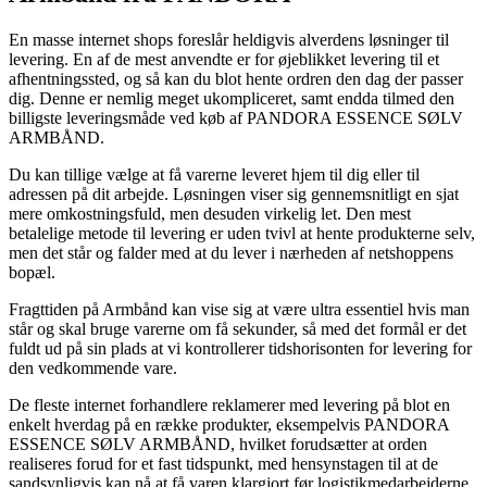
En masse internet shops foreslår heldigvis alverdens løsninger til
levering. En af de mest anvendte er for øjeblikket levering til et
afhentningssted, og så kan du blot hente ordren den dag der passer
dig. Denne er nemlig meget ukompliceret, samt endda tilmed den
billigste leveringsmåde ved køb af PANDORA ESSENCE SØLV
ARMBÅND.
Du kan tillige vælge at få varerne leveret hjem til dig eller til
adressen på dit arbejde. Løsningen viser sig gennemsnitligt en sjat
mere omkostningsfuld, men desuden virkelig let. Den mest
betalelige metode til levering er uden tvivl at hente produkterne selv,
men det står og falder med at du lever i nærheden af netshoppens
bopæl.
Fragttiden på Armbånd kan vise sig at være ultra essentiel hvis man
står og skal bruge varerne om få sekunder, så med det formål er det
fuldt ud på sin plads at vi kontrollerer tidshorisonten for levering for
den vedkommende vare.
De fleste internet forhandlere reklamerer med levering på blot en
enkelt hverdag på en række produkter, eksempelvis PANDORA
ESSENCE SØLV ARMBÅND, hvilket forudsætter at orden
realiseres forud for et fast tidspunkt, med hensynstagen til at de
sandsynligvis kan nå at få varen klargjort før logistikmedarbejderne