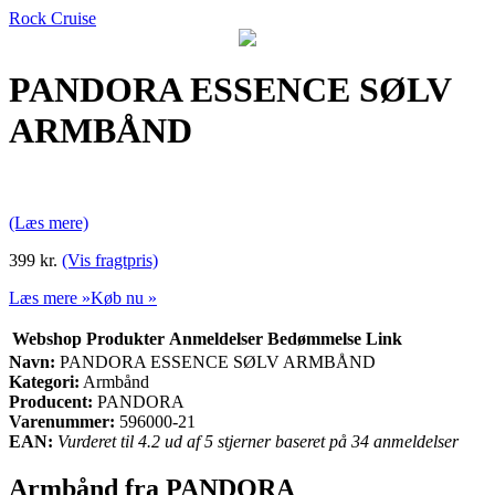
Rock Cruise
PANDORA ESSENCE SØLV
ARMBÅND
(Læs mere)
399 kr.
(Vis fragtpris)
Læs mere »
Køb nu »
Webshop
Produkter
Anmeldelser
Bedømmelse
Link
Navn:
PANDORA ESSENCE SØLV ARMBÅND
Kategori:
Armbånd
Producent:
PANDORA
Varenummer:
596000-21
EAN:
Vurderet til 4.2 ud af 5 stjerner baseret på 34 anmeldelser
Armbånd fra PANDORA