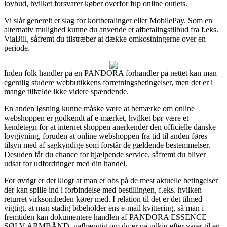
lovbud, hvilket forsvarer køber overfor fup online outlets.
Vi slår generelt et slag for kortbetalinger eller MobilePay. Som en
alternativ mulighed kunne du anvende et afbetalingstilbud fra f.eks.
ViaBill, såfremt du tilstræber at dække omkostningerne over en
periode.
Inden folk handler på en PANDORA forhandler på nettet kan man
egentlig studere webbutikkens forretningsbetingelser, men det er i
mange tilfælde ikke videre spændende.
En anden løsning kunne måske være at bemærke om online
webshoppen er godkendt af e-mærket, hvilket bør være et
kendetegn for at internet shoppen anerkender den officielle danske
lovgivning, foruden at online webshoppen fra tid til anden føres
tilsyn med af sagkyndige som forstår de gældende bestemmelser.
Desuden får du chance for hjælpende service, såfremt du bliver
udsat for udfordringer med din handel.
For øvrigt er det klogt at man er obs på de mest aktuelle betingelser
der kan spille ind i forbindelse med bestillingen, f.eks. hvilken
returret virksomheden kører med. I relation til det er det tilmed
vigtigt, at man stadig bibeholder ens e-mail kvittering, så man i
fremtiden kan dokumentere handlen af PANDORA ESSENCE
SØLV ARMBÅND, uafhængig om du er på udkig efter varer til en