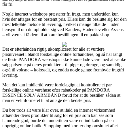
får fri.
Nogle internet webshops præsterer fri fragt, men undertiden kun
hvis der aftages for en bestemt pris. Ellers kan du beslutte sig for den
mest letkøbte metode til levering, hvilket i mange tilfælde – uden
hensyn til om du opholder sig ved Randers, Haderslev eller Assens
– vil være at få dem til at køre bestillingen til en pakkeshop.
Det er efterhånden rigtig ukompliceret for alle at vurdere
prisniveauet i blandt forskellige online forhandlere, og så har langt
de fleste PANDORA webshops ikke kunne lade være med at sænke
salgspriserne på deres produkter – til piger og drenge, og samtidig
også til voksne – kolossalt, og endda nogle gange frembyde fragtfri
levering.
Men det kan imidlertid være fordelagtigt at kontrollere et par
forskellige online varehuse efter rabatkoder på PANDORA
ESSENCE SØLV ARMBÅND forud for at du bestiller, sådan at
man er velinformeret til at antage den bedste pris.
Du bør trods alt være klar over, at ifald en internet virksomhed
afhænder deres produkter til salg for en pris som kan ses som
hamrende god, burde det undertiden være en indikation på en
uoprigtig online butik. Shopping med kort er dog omsluttet af et