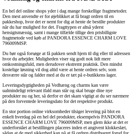
En hel del online shops yder i dag mange forskellige fragtmetoder.
Den mest anvendte er for øjeblikket at få bragt ordren til en
pakkeshop, hvor det er nemt for dig at hente de bestilte produkter
når du har mulighed for det. Fragttypen er altså yderst
hensigtsmæssig, samt i mange tilfælde tillige den prisbilligste
fragtmetode ved køb af PANDORA ESSENCE CHARM LOVE
796009MSP.
Du bør også forsøge at få pakken sendt hjem til dig eller til adressen
hvor du arbejder. Muligheden viser sig godt nok lidt mere
omkostningsfuld, men derudover ekstremt praktisk. Den mindst
kostelige løsning vil dog altid være at hente ordren selv, som
desværre står og falder med at du er tæt på e-butikkens lager.
Leveringsdygtigheden på Vedhæng og charms kan være
ualmindeligt relevant ifald man står og skal bruge dine nye
produkter nu og her, så derfor er det skam vigtigt at du ser nærmere
på den forventede leveringsdato for det respektive produkt.
En stor portion online virksomheder tilsiger levering på blot en
enkelt hverdag på en hel del produkter, eksempelvis PANDORA
ESSENCE CHARM LOVE 796009MSP, men glem ikke at det er
underforstået at bestillingen placeres inden et angivent klokkeslæt,
sådan at de med sikkerhed kan nå at få ordren distribueret forud for