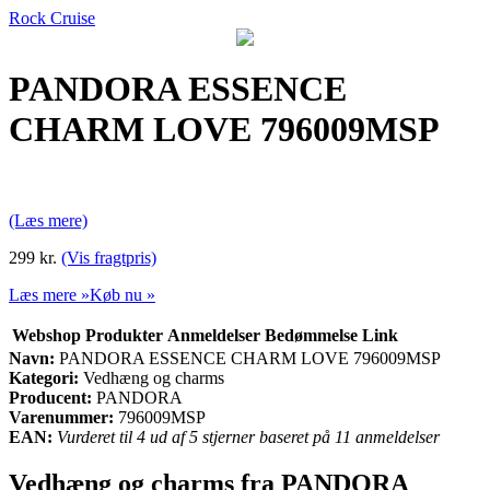
Rock Cruise
PANDORA ESSENCE
CHARM LOVE 796009MSP
(Læs mere)
299 kr.
(Vis fragtpris)
Læs mere »
Køb nu »
Webshop
Produkter
Anmeldelser
Bedømmelse
Link
Navn:
PANDORA ESSENCE CHARM LOVE 796009MSP
Kategori:
Vedhæng og charms
Producent:
PANDORA
Varenummer:
796009MSP
EAN:
Vurderet til 4 ud af 5 stjerner baseret på 11 anmeldelser
Vedhæng og charms fra PANDORA