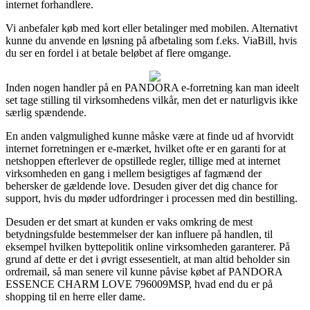
internet forhandlere.
Vi anbefaler køb med kort eller betalinger med mobilen. Alternativt
kunne du anvende en løsning på afbetaling som f.eks. ViaBill, hvis
du ser en fordel i at betale beløbet af flere omgange.
Inden nogen handler på en PANDORA e-forretning kan man ideelt
set tage stilling til virksomhedens vilkår, men det er naturligvis ikke
særlig spændende.
En anden valgmulighed kunne måske være at finde ud af hvorvidt
internet forretningen er e-mærket, hvilket ofte er en garanti for at
netshoppen efterlever de opstillede regler, tillige med at internet
virksomheden en gang i mellem besigtiges af fagmænd der
behersker de gældende love. Desuden giver det dig chance for
support, hvis du møder udfordringer i processen med din bestilling.
Desuden er det smart at kunden er vaks omkring de mest
betydningsfulde bestemmelser der kan influere på handlen, til
eksempel hvilken byttepolitik online virksomheden garanterer. På
grund af dette er det i øvrigt essesentielt, at man altid beholder sin
ordremail, så man senere vil kunne påvise købet af PANDORA
ESSENCE CHARM LOVE 796009MSP, hvad end du er på
shopping til en herre eller dame.