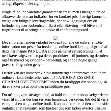
at logistikpersonalet tager hjem.
Nogle få online varehuse garanterer fri fragt, men i mange tilfælde
afkræver det at man indkøber for en konkret pris. I øvrigt kunne du
vælge den billigste leveringsmåde, der tit – ligegyldigt om du
befinder sig nær København, Ikast eller Støvring – vil blive at få
fragtfirmaet til at bringe din pakke til et afhentningssted.
Det er jo efterhånden virkelig bekvemt for alle og enhver at søge
information om priser fra forskellige online butikker, og på grund af
dette har mange PANDORA shops på nettet set sig tvunget til at
nedskære salgsværdien på deres produkter – til juniorer, og desuden
også til mænd og kvinder – betydeligt, og endda nogle gange
præstere fragt uden gebyr.
Derfor kan det immervæk blive udbytterigt at efterprøve indtil flere
online virksomheder efter rabat på PANDORA ESSENCE
CHARM LOVE 796009MSP inden du færdiggør din shopping, så
du er sikker på at opnå den prisbilligste pris.
Du må dog være årvågen med, at ifald en internet shop sælger deres
varer til en pris der kan ses som hamrende beskeden, bør det tit være
et tegn på en uægte online butik. Køb med kort er på den anden side
omfattet af et regulativ, som hjælper dig som køber overfor uærlige