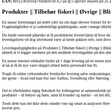
EAN:
8011236101647
Vurderet til 4.2 ud af 5 stjerner baseret på 35
Produkter || Tilbehør fiskeri || Øvrige || 
En masse forretninger på nettet yder nu om dage diverse former for lev
Fragtmuligheden er jo ualmindeligt gnidningsløs, samt i mange tilfæ
Du burde omvendt påtænke at få produkterne leveret hjem til hvor du bo
leveringsform vil dog utvivlsomt være at hente pakken selv, som des
Leveringsdygtigheden på Produkter || Tilbehør fiskeri || Øvrige || Blink
aktuelt at vi kigger nærmere på den anslåede leveringsdato på den aktu
En masse internet selskaber byder på 1 dags levering på en masse prod
at nå at få de nye varer skippet afsted inden personalet har fri.
Nogle få online virksomheder frembyder levering uden omkostninger, m
der gerne – hvad end man bor nær Aarhus, Svendborg eller Støvring – e
Det er efterhånden rigtig fleksibelt for forbrugerne at sammenholde pr
produkter – til babyer og børn, samt til kvinder og mænd – en hel del
Trods dette kan det ikke desto mindre vise sig smart at analysere fler
laveste pris.