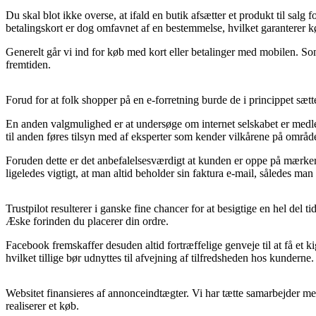
Du skal blot ikke overse, at ifald en butik afsætter et produkt til sa
betalingskort er dog omfavnet af en bestemmelse, hvilket garanterer kø
Generelt går vi ind for køb med kort eller betalinger med mobilen. Som 
fremtiden.
Forud for at folk shopper på en e-forretning burde de i princippet sæt
En anden valgmulighed er at undersøge om internet selskabet er medlem 
til anden føres tilsyn med af eksperter som kender vilkårene på område
Foruden dette er det anbefalelsesværdigt at kunden er oppe på mærkern
ligeledes vigtigt, at man altid beholder sin faktura e-mail, således 
Trustpilot resulterer i ganske fine chancer for at besigtige en hel del 
Æske forinden du placerer din ordre.
Facebook fremskaffer desuden altid fortræffelige genveje til at få et 
hvilket tillige bør udnyttes til afvejning af tilfredsheden hos kunderne.
Websitet finansieres af annonceindtægter. Vi har tætte samarbejder me
realiserer et køb.