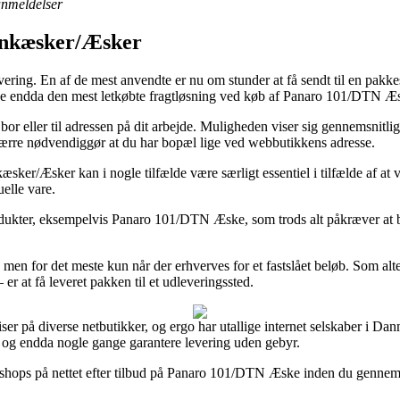
 anmeldelser
Blinkæsker/Æsker
ering. En af de mest anvendte er nu om stunder at få sendt til en pakkes
lde endda den mest letkøbte fragtløsning ved køb af Panaro 101/DTN Æ
r eller til adressen på dit arbejde. Muligheden viser sig gennemsnitlig
værre nødvendiggør at du har bopæl lige ved webbutikkens adresse.
æsker/Æsker kan i nogle tilfælde være særligt essentiel i tilfælde af at 
elle vare.
ukter, eksempelvis Panaro 101/DTN Æske, som trods alt påkræver at best
en for det meste kun når der erhverves for et fastslået beløb. Som al
r at få leveret pakken til et udleveringssted.
iser på diverse netbutikker, og ergo har utallige internet selskaber i Da
, og endda nogle gange garantere levering uden gebyr.
e shops på nettet efter tilbud på Panaro 101/DTN Æske inden du gennemfø