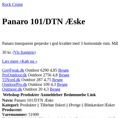
Rock Cruise
Panaro 101/DTN Æske
Panaro transparent grejæske i god kvalitet med 3 horisontale rum. 
30 kr.
(Vis fragtpris)
Læs mere »
Køb nu »
GrejFreak.dk
Outdoor 6290 4,85
Besøg
ProOutdoor.dk
Outdoor 2756 4,8
Besøg
55Nord.dk
Outdoor 287 4,75
Besøg
OutdoorPro.dk
Outdoor 109 4,3
Besøg
Outmore.dk
Outdoor 20 4,3
Besøg
Webshop
Produkter
Anmeldelser
Bedømmelse
Link
Navn:
Panaro 101/DTN Æske
Kategori:
Produkter || Tilbehør fiskeri || Øvrige || Blinkæsker/Æsker
Producent:
Varenummer:
51900