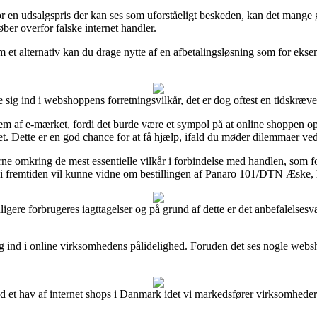
lg for en udsalgspris der kan ses som uforståeligt beskeden, kan det ma
ber overfor falske internet handler.
et alternativ kan du drage nytte af en afbetalingsløsning som for eksempe
te sig ind i webshoppens forretningsvilkår, det er dog oftest en tidskræ
af e-mærket, fordi det burde være et sympol på at online shoppen opfyld
t. Dette er en god chance for at få hjælp, ifald du møder dilemmaer ved
e omkring de mest essentielle vilkår i forbindelse med handlen, som for
man i fremtiden vil kunne vidne om bestillingen af Panaro 101/DTN Æske,
tidligere forbrugeres iagttagelser og på grund af dette er det anbefalels
kig ind i online virksomhedens pålidelighed. Foruden det ses nogle websh
d et hav af internet shops i Danmark idet vi markedsfører virksomhedern