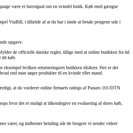
nge gange være et faresignal om en svindel butik. Køb med gængse
l ViaBill, i tilfælde af at du har i sinde at betale pengene ude i
vende opgave.
er de officielle danske regler, tillige med at online butikken fra tid
 dit køb.
 eksempel hvilken returneringsret butikken tilsikrer. Her er det
 hvad end man søger produkter til en kvinde eller mand.
esværdigt, at du vurderer online firmaets ratings af Panaro 101/DTN
ops hvor det er muligt at tilkendegive en evaluering af deres køb,
es varer, og indhenter betaling når de brugere vi sender videre