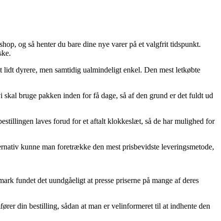
hop, og så henter du bare dine nye varer på et valgfrit tidspunkt.
ske.
t lidt dyrere, men samtidig ualmindeligt enkel. Den mest letkøbte
vi skal bruge pakken inden for få dage, så af den grund er det fuldt ud
illingen laves forud for et aftalt klokkeslæt, så de har mulighed for
ternativ kunne man foretrække den mest prisbevidste leveringsmetode,
nmark fundet det uundgåeligt at presse priserne på mange af deres
rer din bestilling, sådan at man er velinformeret til at indhente den