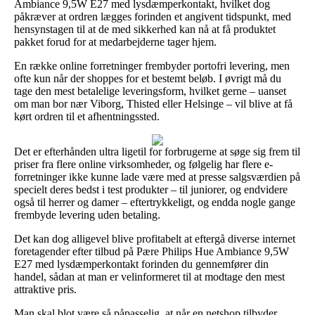
Ambiance 9,5W E27 med lysdæmperkontakt, hvilket dog
påkræver at ordren lægges forinden et angivent tidspunkt, med
hensynstagen til at de med sikkerhed kan nå at få produktet
pakket forud for at medarbejderne tager hjem.
En række online forretninger frembyder portofri levering, men
ofte kun når der shoppes for et bestemt beløb. I øvrigt må du
tage den mest betalelige leveringsform, hvilket gerne – uanset
om man bor nær Viborg, Thisted eller Helsinge – vil blive at få
kørt ordren til et afhentningssted.
Det er efterhånden ultra ligetil for forbrugerne at søge sig frem til
priser fra flere online virksomheder, og følgelig har flere e-
forretninger ikke kunne lade være med at presse salgsværdien på
specielt deres bedst i test produkter – til juniorer, og endvidere
også til herrer og damer – eftertrykkeligt, og endda nogle gange
frembyde levering uden betaling.
Det kan dog alligevel blive profitabelt at eftergå diverse internet
foretagender efter tilbud på Pære Philips Hue Ambiance 9,5W
E27 med lysdæmperkontakt forinden du gennemfører din
handel, sådan at man er velinformeret til at modtage den mest
attraktive pris.
Man skal blot være så påpasselig, at når en netshop tilbyder