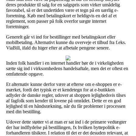
deres produkter til salg for en salgspris som virker umådelig
favorabel, så er det undertiden være et tegn på en uærlig e-
forretning. Køb med betalingskort er heldigvis en del af et
reglement, som passer på folk overfor uægte internet
forretninger.
Generelt går vi ind for bestillinger med betalingskort eller
mobilbetaling. Alternativt kunne du overveje et tilbud fra f.eks.
ViaBill, ifald du higer efter at afbetale pengene senere.
Inden folk handler i en internet handler bør de i virkeligheden
sætte sig ind i virksomhedens handelsaftale, men det er oftest en
omfattende opgave.
Et alternativ kunne derfor være at efterse om e-shoppen er e-
mærket, fordi det typisk er et kendetegn for at e-butikken
adlyder de danske regler, udover at shoppen lejlighedsvis tilses
af fagfolk som kender til lovene på området. Dette er en god
lejlighed til en håndsrækning, når du får problemer i processen
med din bestilling.
Udover dette støtter vi at man er sat ind i de primære vedtægter
der har indflydelse på bestillingen, fx hvilken byttepolitik e-
forhandleren tilsikrer. I relation til det er det desuden relevant, at