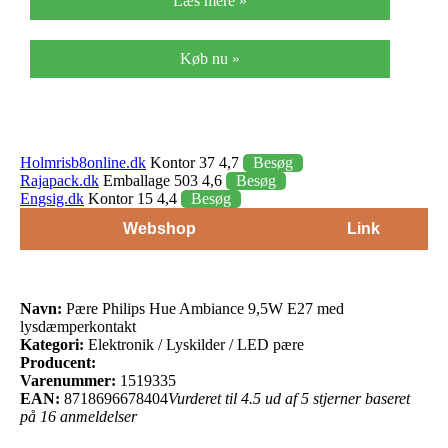
Læs mere »
Køb nu »
Holmrisb8online.dk
Kontor 37 4,7
Besøg
Rajapack.dk
Emballage 503 4,6
Besøg
Engsig.dk
Kontor 15 4,4
Besøg
Webshop
Link
Navn:
Pære Philips Hue Ambiance 9,5W E27 med
lysdæmperkontakt
Kategori:
Elektronik / Lyskilder / LED pære
Producent:
Varenummer:
1519335
EAN:
8718696678404
Vurderet til 4.5 ud af 5 stjerner baseret
på 16 anmeldelser