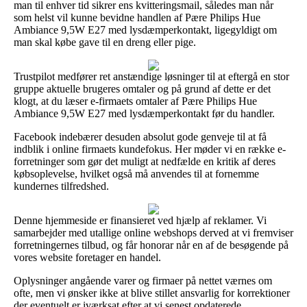
man til enhver tid sikrer ens kvitteringsmail, således man når
som helst vil kunne bevidne handlen af Pære Philips Hue
Ambiance 9,5W E27 med lysdæmperkontakt, ligegyldigt om
man skal købe gave til en dreng eller pige.
Trustpilot medfører ret anstændige løsninger til at eftergå en stor
gruppe aktuelle brugeres omtaler og på grund af dette er det
klogt, at du læser e-firmaets omtaler af Pære Philips Hue
Ambiance 9,5W E27 med lysdæmperkontakt før du handler.
Facebook indebærer desuden absolut gode genveje til at få
indblik i online firmaets kundefokus. Her møder vi en række e-
forretninger som gør det muligt at nedfælde en kritik af deres
købsoplevelse, hvilket også må anvendes til at fornemme
kundernes tilfredshed.
Denne hjemmeside er finansieret ved hjælp af reklamer. Vi
samarbejder med utallige online webshops derved at vi fremviser
forretningernes tilbud, og får honorar når en af de besøgende på
vores website foretager en handel.
Oplysninger angående varer og firmaer på nettet værnes om
ofte, men vi ønsker ikke at blive stillet ansvarlig for korrektioner
der eventuelt er iværksat efter at vi senest opdaterede