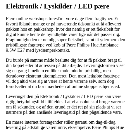
Elektronik / Lyskilder / LED pære
Flere online webshops foreslår i vore dage flere fragttyper. En
favorit iblandt mange er på nuværende tidspunkt at få afleveret
pakken hos en pakkeshop, hvor det nemlig er ret fleksibelt for
dig at kunne hente de nyindkøbte varer lige når det passer dig.
Fragtmuligheden er nemlig super fleksibel, samt tit ydermere den
prisbilligste fragttype ved køb af Pære Philips Hue Ambiance
9,5W E27 med lysdæmperkontakt.
Du burde på samme måde beslutte dig for at få pakken bragt til
din bopæl eller til adressen på dit arbejde. Leveringsformen viser
sig en gang i mellem en lille smule mindre prisbillig, men
derudover ekstremt ukompliceret. Den mest letkøbte fragttype
vil dog altid vise sig at være at hente varerne selv, som dog
forudsætter at du bor i nærheden af online shoppens hjemsted.
Leveringstiden på Elektronik / Lyskilder / LED pære kan være
rigtig betydningsfuld i tilfælde af at vi absolut skal bruge varerne
om få sekunder, og af den grund er det ret på sin plads at vi ser
nærmere på den anslåede leveringstid på den pågældende vare.
En masse internet foretagender stiller garanti om dag-til-dag
levering på adskillige varenumre, eksempelvis Pære Philips Hue