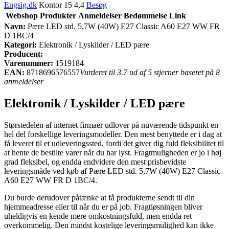
Engsig.dk
Kontor 15 4,4
Besøg
Webshop
Produkter
Anmeldelser
Bedømmelse
Link
Navn:
Pære LED std. 5,7W (40W) E27 Classic A60 E27 WW FR
D 1BC/4
Kategori:
Elektronik / Lyskilder / LED pære
Producent:
Varenummer:
1519184
EAN:
8718696576557
Vurderet til 3.7 ud af 5 stjerner baseret på 8
anmeldelser
Elektronik / Lyskilder / LED pære
Størstedelen af internet firmaer udlover på nuværende tidspunkt en
hel del forskellige leveringsmodeller. Den mest benyttede er i dag at
få leveret til et udleveringssted, fordi det giver dig fuld fleksibilitet til
at hente de bestilte varer når du har lyst. Fragtmuligheden er jo i høj
grad fleksibel, og endda endvidere den mest prisbevidste
leveringsmåde ved køb af Pære LED std. 5,7W (40W) E27 Classic
A60 E27 WW FR D 1BC/4.
Du burde derudover påtænke at få produkterne sendt til din
hjemmeadresse eller til når du er på job. Fragtløsningen bliver
uheldigvis en kende mere omkostningsfuld, men endda ret
overkommelig. Den mindst kostelige leveringsmulighed kan ikke