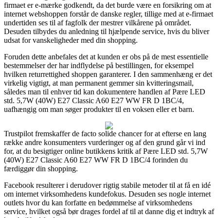
firmaet er e-mærke godkendt, da det burde være en forsikring om at
internet webshoppen forstår de danske regler, tillige med at e-firmaet
undertiden ses til af fagfolk der mestrer vilkårene på området.
Desuden tilbydes du anledning til hjælpende service, hvis du bliver
udsat for vanskeligheder med din shopping.
Foruden dette anbefales det at kunden er obs på de mest essentielle
bestemmelser der har indflydelse på bestillingen, for eksempel
hvilken returrettighed shoppen garanterer. I den sammenhæng er det
virkelig vigtigt, at man permanent gemmer sin kvitteringsmail,
således man til enhver tid kan dokumentere handlen af Pære LED
std. 5,7W (40W) E27 Classic A60 E27 WW FR D 1BC/4,
uafhængig om man søger produkter til en voksen eller et barn.
Trustpilot fremskaffer de facto solide chancer for at efterse en lang
række andre konsumenters vurderinger og af den grund går vi ind
for, at du besigtiger online butikkens kritik af Pære LED std. 5,7W
(40W) E27 Classic A60 E27 WW FR D 1BC/4 forinden du
færdiggør din shopping.
Facebook resulterer i derudover rigtig stabile metoder til at få en idé
om internet virksomhedens kundefokus. Desuden ses nogle internet
outlets hvor du kan forfatte en bedømmelse af virksomhedens
service, hvilket også bør drages fordel af til at danne dig et indtryk af