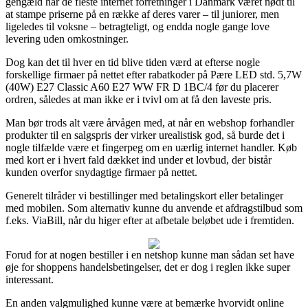
gengæld har de fleste internet forretninger i Danmark været nødt til
at stampe priserne på en række af deres varer – til juniorer, men
ligeledes til voksne – betragteligt, og endda nogle gange love
levering uden omkostninger.
Dog kan det til hver en tid blive tiden værd at efterse nogle
forskellige firmaer på nettet efter rabatkoder på Pære LED std. 5,7W
(40W) E27 Classic A60 E27 WW FR D 1BC/4 før du placerer
ordren, således at man ikke er i tvivl om at få den laveste pris.
Man bør trods alt være årvågen med, at når en webshop forhandler
produkter til en salgspris der virker urealistisk god, så burde det i
nogle tilfælde være et fingerpeg om en uærlig internet handler. Køb
med kort er i hvert fald dækket ind under et lovbud, der bistår
kunden overfor snydagtige firmaer på nettet.
Generelt tilråder vi bestillinger med betalingskort eller betalinger
med mobilen. Som alternativ kunne du anvende et afdragstilbud som
f.eks. ViaBill, når du higer efter at afbetale beløbet ude i fremtiden.
Forud for at nogen bestiller i en netshop kunne man sådan set have
øje for shoppens handelsbetingelser, det er dog i reglen ikke super
interessant.
En anden valgmulighed kunne være at bemærke hvorvidt online