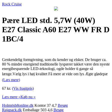
Rock Cruise
Pære LED std. 5,7W (40W)
E27 Classic A60 E27 WW FR D
1BC/4
Genkendelig formgivning, som du kender og elsker. De bruger ca.
80 % mindre energiend traditionelle lyspærer takket være den nyeste
energibesparende LED-teknologi, ogde holder ti gange så
længe.Vælg lys i høj kvalitet Få mere at vide om lys Ægte glødepæ
(Læs mere)
67 kr.
(Vis fragtpris)
Læs mere »
Køb nu »
Holmrisb8online.dk
Kontor 37 4,7
Besøg
Rajapack.dk
Emballage 503 4,6
Besøg