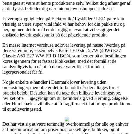
benægtes at være at hente produkterne selv, hvilket dog afhænger af
at du fysisk befinder dig nær internet webshoppens adresse.
Leveringsdygtigheden på Elektronik / Lyskilder / LED pære kan
vise sig at være super vital ifald vi har behov for din pakke nu og
her, og med det formål er det rigtig relevant at vi besigtiger det
anslåede leveringstidspunkt på det pågældende produkt.
En masse internet varehuse udlover levering på næste hverdag på
flere varenumre, eksempelvis Pære LED std. 5,7W (40W) E27
Classic A60 E27 WW FR D 1BC/4, som beroer på at bestillingen
køres igennem før et fastsat klokkeslæt, med det formål at de
sandsynligvis kan nå at få de nye varer fikset forinden
lagerpersonalet får fri.
Nogle enkelte e-handler i Danmark lover levering uden
omkostninger, men ofte er det forbeholdt når der aftages for et
præcist beløb. Desuden kan du tage den billigste leveringstype,
hvilket ofte – ligegyldigt om du befinder sig ved Herning, Slagelse
eller Humlebæk – vil blive at få fragtfirmaet til at bringe produkterne
til et udleveringssted.
Det har vist sig at være temmelig overkommeligt for alle og enhver
at finde information om priser hos forskellige e-butikker, og til