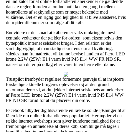
en indikator for at online forhandleren anerkender de gældende
danske regler, foruden at online butikken en gang i mellem
kontrolleres af sagkyndige som er meget bekendte med
vilkårene. Det er en rigtig god lejlighed til at blive assisteret, hvis
du møder dilemmaer som følge af dit køb.
Endvidere er det smart at køberen er vaks omkring de mest
centrale vedtægter der gælder for ordren, som eksempelvis den
byttepolitik internet selskabet bruger. I den relation er det
samtidig vigtigt, at man stadig sikrer ens e-mail kvittering,
således man fremadrettet vil kunne bevise handlen af Pære LED
krone 2,2W (25W) E14 varm hvid P45 E14 WW FR ND SR,
uanset om du er på udkig efter varer til en herre eller dame.
Trustpilot frembyder regulære fornemme genveje til at inspicere
forskellige aktuelle brugeres oplevelser og af den grund
rekommanderer vi, at du tjekker internet selskabets anmeldelser
af Pære LED krone 2,2W (25W) E14 varm hvid P45 E14 WW
FR ND SR forud for at du placerer din ordre.
Facebook tilbyder dig tilsvarende en række solide løsninger til at
få en idé om online forhandlerens popularitet. Her møder vi en
række internet webshops som giver kunderne mulighed for at
frembringe en anmeldelse af deres køb, som tillige må tages i
brug til at bedømme hvor glade kunderne er.