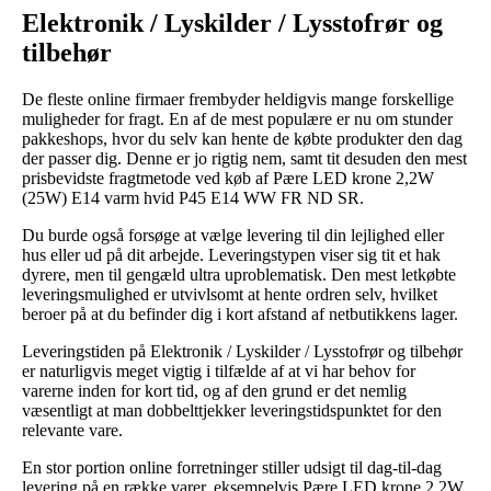
Elektronik / Lyskilder / Lysstofrør og
tilbehør
De fleste online firmaer frembyder heldigvis mange forskellige
muligheder for fragt. En af de mest populære er nu om stunder
pakkeshops, hvor du selv kan hente de købte produkter den dag
der passer dig. Denne er jo rigtig nem, samt tit desuden den mest
prisbevidste fragtmetode ved køb af Pære LED krone 2,2W
(25W) E14 varm hvid P45 E14 WW FR ND SR.
Du burde også forsøge at vælge levering til din lejlighed eller
hus eller ud på dit arbejde. Leveringstypen viser sig tit et hak
dyrere, men til gengæld ultra uproblematisk. Den mest letkøbte
leveringsmulighed er utvivlsomt at hente ordren selv, hvilket
beroer på at du befinder dig i kort afstand af netbutikkens lager.
Leveringstiden på Elektronik / Lyskilder / Lysstofrør og tilbehør
er naturligvis meget vigtig i tilfælde af at vi har behov for
varerne inden for kort tid, og af den grund er det nemlig
væsentligt at man dobbelttjekker leveringstidspunktet for den
relevante vare.
En stor portion online forretninger stiller udsigt til dag-til-dag
levering på en række varer, eksempelvis Pære LED krone 2,2W