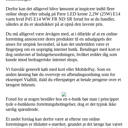
Derfor kan det alligevel blive lønsomt at inspicere indtil flere
online shops efter udsalg på Pære LED krone 2,2W (25W) E14
varm hvid P45 E14 WW FR ND SR forud for at du handler,
således at du er skudsikker på at opnå den laveste pris.
Du må alligevel være årvågen med, at i tilfælde af at en online
forretning annoncerer deres produkter til en udsalgspris der
anses for utopisk favorabel, så kan det undertiden være et
fingerpeg om en uoprigtig internet butik. Betalinger med kort er
dog omfavnet af Indsigelsesordningen, hvilket redder dig som
kunde imod bedrageriske internet shops.
Vi foreslår generelt køb med kort eller MobilePay. Som en
anden løsning bør du overveje en afbetalingsordning som for
eksempel ViaBill, ifald du efterspørger at betale pengene over et
længere tidsrum.
Forud for at nogen bestiller hos en e-butik bør man i princippet
tyde e-butikkens forretningsbetingelser, dog er det typisk ikke
særlig spændende.
Et andet forslag kan derfor være at efterse om online
forretningen er tilsluttet e-mærket, grundet at det længe har været