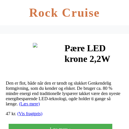
Rock Cruise
Pære LED
krone 2,2W
(25W) E14
varm hvid P45
Den er flot, både når den er tændt og slukket Genkendelig
E14 WW FR
formgivning, som du kender og elsker. De bruger ca. 80 %
mindre energi end traditionelle lyspærer takket være den nyeste
energibesparende LED-teknologi, ogde holder ti gange så
ND SR
længe.
(Læs mere)
47 kr.
(Vis fragtpris)