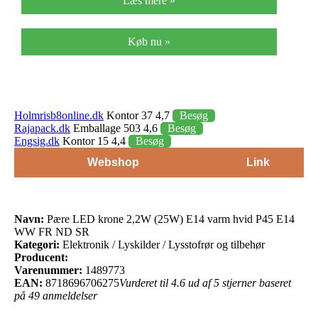
Læs mere »
Køb nu »
Holmrisb8online.dk
Kontor 37 4,7
Besøg
Rajapack.dk
Emballage 503 4,6
Besøg
Engsig.dk
Kontor 15 4,4
Besøg
Webshop
Link
Navn:
Pære LED krone 2,2W (25W) E14 varm hvid P45 E14
WW FR ND SR
Kategori:
Elektronik / Lyskilder / Lysstofrør og tilbehør
Producent:
Varenummer:
1489773
EAN:
8718696706275
Vurderet til 4.6 ud af 5 stjerner baseret
på 49 anmeldelser