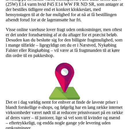
(25W) E14 varm hvid P45 E14 WW FR ND SR, som antager at
der bestilles tidligere end et konkret klokkeslæt, med
hensynstagen til at de har mulighed for at nå at få bestillingen
afsendt forud for at de lageransatte har fri.
Visse online varehuse lover fragt uden omkostninger, men oftest
er det under forudsætning af at du aftager for et præcist beløb.
Desuden kan du beslutte sig for den billigste fragtmulighed, som
i mange tilfælde – ligegyldigt om du er i Næstved, Nykøbing
Falster eller Ringkøbing – vil være at få fragtmanden til at køre
din ordre til en pakkeshop.
Det er i dag vældig nemt for enhver at finde de laveste priser i
blandt forskellige e-shops, og følgelig har en lang række internet
virksomheder været nødt til at reducere prisniveauet på en række
af deres varer – til juniorer, lige så vel som til kvinder og mænd
– eftertrykkeligt, og endda nogle gange yde levering uden
omkostninger.