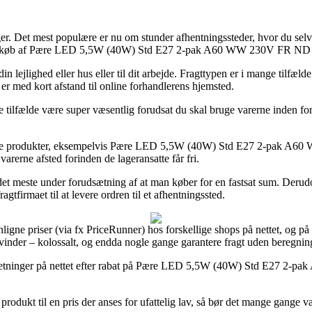
nger. Det mest populære er nu om stunder afhentningssteder, hvor du selv 
ing ved køb af Pære LED 5,5W (40W) Std E27 2-pak A60 WW 230V FR ND
 lejlighed eller hus eller til dit arbejde. Fragttypen er i mange tilfæld
 er med kort afstand til online forhandlerens hjemsted.
tilfælde være super væsentlig forudsat du skal bruge varerne inden for 
 fleste produkter, eksempelvis Pære LED 5,5W (40W) Std E27 2-pak A
varerne afsted forinden de lageransatte får fri.
det meste under forudsætning af at man køber for en fastsat sum. Derud
tfirmaet til at levere ordren til et afhentningssted.
gne priser (via fx PriceRunner) hos forskellige shops på nettet, og på g
vinder – kolossalt, og endda nogle gange garantere fragt uden beregnin
e forretninger på nettet efter rabat på Pære LED 5,5W (40W) Std E27 2
produkt til en pris der anses for ufattelig lav, så bør det mange gange v