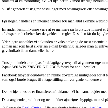
omfattet af en forordning, hvilket hjælper folk imod uærlige netbutikk
Vi slår generelt et slag for bestillinger med betalingskort eller betal
Før nogen handler i en internet handler bør man altid skimme webshop
En anden løsning kunne være at se nærmere på hvorvidt e-firmaet er til
af eksperter der behersker de gældende regler. Desuden får du lejlighed
Yderligere anbefaler vi at kunden er vaks omkring de mest essentielle 
at man når som helst sikrer sin e-mail kvittering, således man til
gaveindkøb til en dame eller herre.
Trustpilot indebærer tilpas fordelagtige genveje til at gennemsøge 
2-pak A60 WW 230V FR ND 2BC/6 forud for at du bestiller.
Facebook tilbyder derudover en række troværdige muligheder for at få 
som også burde bruges til at tage stilling til hvor glade kunderne er.
Denne hjemmeside er finansieret af reklamer. Vi har samarbejder med u
Data angående produkter og netbutikker ajourføres hyppigt, men vi påt
© Copyright
Rock Cruise
- Alle rettigheder forbeholdes -
Artikler