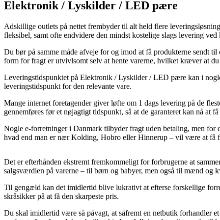
Elektronik / Lyskilder / LED pære
Adskillige outlets på nettet frembyder til alt held flere leveringsløsni
fleksibel, samt ofte endvidere den mindst kostelige slags lever
Du bør på samme måde afveje for og imod at få produkterne sendt til din
form for fragt er utvivlsomt selv at hente varerne, hvilket kræver at du
Leveringstidspunktet på Elektronik / Lyskilder / LED pære kan i nogle 
leveringstidspunkt for den relevante vare.
Mange internet foretagender giver løfte om 1 dags levering på de
gennemføres før et nøjagtigt tidspunkt, så at de garanteret kan nå at få 
Nogle e-forretninger i Danmark tilbyder fragt uden betaling, men for 
hvad end man er nær Kolding, Hobro eller Hinnerup – vil være at få frag
Det er efterhånden ekstremt fremkommeligt for forbrugerne at sammenli
salgsværdien på varerne – til børn og babyer, men også til mænd og k
Til gengæld kan det imidlertid blive lukrativt at efterse forskellig
skråsikker på at få den skarpeste pris.
Du skal imidlertid være så påvagt, at såfremt en netbutik forhandler et 