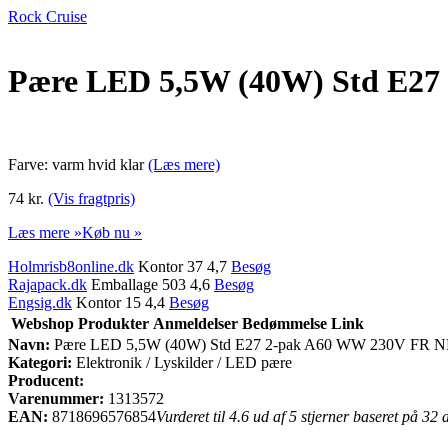
Rock Cruise
Pære LED 5,5W (40W) Std E27
Farve: varm hvid klar
(Læs mere)
74 kr.
(Vis fragtpris)
Læs mere »
Køb nu »
Holmrisb8online.dk
Kontor 37 4,7
Besøg
Rajapack.dk
Emballage 503 4,6
Besøg
Engsig.dk
Kontor 15 4,4
Besøg
Webshop
Produkter
Anmeldelser
Bedømmelse
Link
Navn:
Pære LED 5,5W (40W) Std E27 2-pak A60 WW 230V FR 
Kategori:
Elektronik / Lyskilder / LED pære
Producent:
Varenummer:
1313572
EAN:
8718696576854
Vurderet til 4.6 ud af 5 stjerner baseret på 32