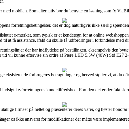
er.
inger med mobilen. Som alternativ bør du benytte en løsning som fx ViaBi
pens forretningsbetingelser, det er dog naturligvis ikke særlig spænden
sluttet e-mærket, som typisk er et kendetegn for at online webshoppen op
 til at få assistance, ifald du skulle få udfordringer i forbindelse med d
retningslinjer der har indflydelse på bestillingen, eksempelvis den bytt
 enhver tid vil kunne eftervise sin ordre af Pære LED 5,5W (40W) Std
mange eksisterende forbrugeres betragtninger og herved støtter vi, at
indsigt i e-forretningens kundetilfredshed. Foruden det er der faktisk o
tallige firmaer på nettet og præsenterer deres varer, og høster honorar
ager os ikke ansvaret for modifikationer der måtte være implementeret 