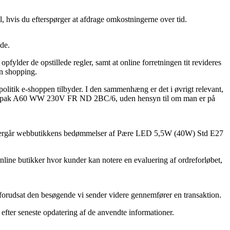
ll, hvis du efterspørger at afdrage omkostningerne over tid.
de.
fylder de opstillede regler, samt at online forretningen tit revideres
in shopping.
epolitik e-shoppen tilbyder. I den sammenhæng er det i øvrigt relevant,
 E27 2-pak A60 WW 230V FR ND 2BC/6, uden hensyn til om man er på
 du eftergår webbutikkens bedømmelser af Pære LED 5,5W (40W) Std E27
nline butikker hvor kunder kan notere en evaluering af ordreforløbet,
 forudsat den besøgende vi sender videre gennemfører en transaktion.
efter seneste opdatering af de anvendte informationer.