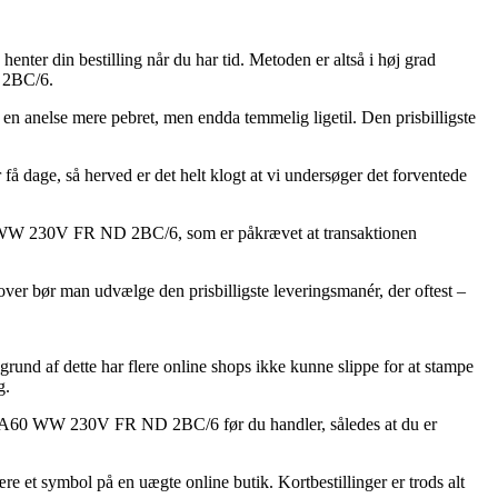
henter din bestilling når du har tid. Metoden er altså i høj grad
 2BC/6.
e en anelse mere pebret, men endda temmelig ligetil. Den prisbilligste
få dage, så herved er det helt klogt at vi undersøger det forventede
60 WW 230V FR ND 2BC/6, som er påkrævet at transaktionen
over bør man udvælge den prisbilligste leveringsmanér, der oftest –
rund af dette har flere online shops ikke kunne slippe for at stampe
g.
-pak A60 WW 230V FR ND 2BC/6 før du handler, således at du er
ære et symbol på en uægte online butik. Kortbestillinger er trods alt