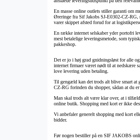
anslåede leveringstidspunkt på den relevant
En masse online outlets stiller garanti om m
Øreringe fra Sif Jakobs SJ-E0302-CZ-RG, me
varer skippet afsted forud for at logistikperso
En række internet selskaber yder portofri le
mest betalelige leveringsmetode, som typisk
pakkeshop.
Det er jo i høj grad gnidningsløst for alle 
internet firmaer været nødt til at nedskære
love levering uden betaling.
Til gengæld kan det trods alt blive smart a
CZ-RG forinden du shopper, sådan at du er ve
Man skal trods alt være klar over, at i tilfæ
online butik. Shopping med kort er ikke des
Vi anbefaler generelt shopping med kort elle
bidder.
Før nogen bestiller på en SIF JAKOBS onlin