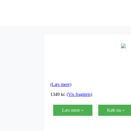
(Læs mere)
1349 kr.
(Vis fragtpris)
Læs mere »
Køb nu »