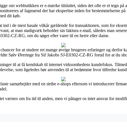
igge om webbutikken er e-mærke tilsluttet, siden det ofte er et tegn på a
monitoreres af fagmænd der har ekspertise inden for bestemmelserne på 
med dit køb.
t ind i de mest basale vilkår gældende for transaktionen, som for eksem
 relevant, at man stadigvæk beholder sin faktura e-mail, således man sene
E0302-CZ-RG, om du søger efter varer til en herre eller dame.
e chancer for at studere ret mange øvrige brugeres erfaringer og derfor k
yldte Sølv Øreringe fra Sif Jakobs SJ-E0302-CZ-RG forud for at du sh
sninger til at få kendskab til internet virksomhedens kundefokus. Tilme
evelse, som ligeledes bør anvendes til at bedømme hvor tilfredse kunde
faste samarbejder med en stribe e-shops eftersom vi introducerer firmae
ndel.
et værnes om fra tid til anden, men vi påtager os intet ansvar for modifi