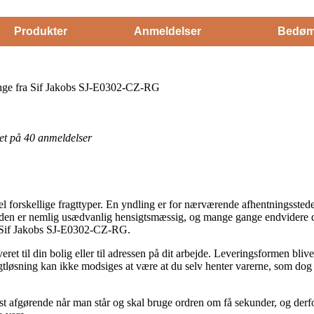
Produkter
Anmeldelser
Bedøm
inge fra Sif Jakobs SJ-E0302-CZ-RG
eret på 40 anmeldelser
del forskellige fragttyper. En yndling er for nærværende afhentningssted
oden er nemlig usædvanlig hensigtsmæssig, og mange gange endvidere d
a Sif Jakobs SJ-E0302-CZ-RG.
ret til din bolig eller til adressen på dit arbejde. Leveringsformen blive
gtløsning kan ikke modsiges at være at du selv henter varerne, som dog s
t afgørende når man står og skal bruge ordren om få sekunder, og derfor 