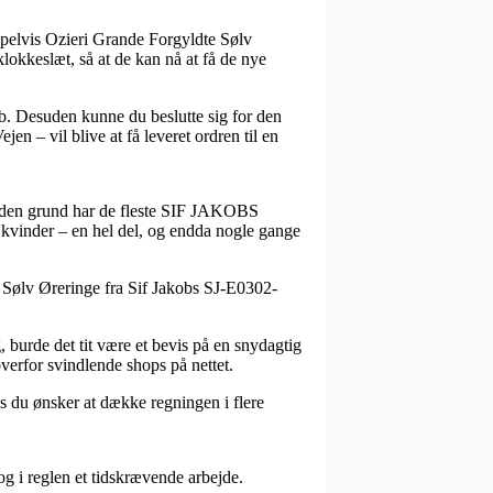
empelvis Ozieri Grande Forgyldte Sølv
okkeslæt, så at de kan nå at få de nye
løb. Desuden kunne du beslutte sig for den
n – vil blive at få leveret ordren til en
 af den grund har de fleste SIF JAKOBS
g kvinder – en hel del, og endda nogle gange
te Sølv Øreringe fra Sif Jakobs SJ-E0302-
g, burde det tit være et bevis på en snydagtig
verfor svindlende shops på nettet.
is du ønsker at dække regningen i flere
g i reglen et tidskrævende arbejde.