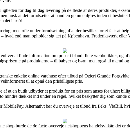
e vare.
uligheden for dag-til-dag levering på de fleste af deres produkter, eks
n husk at det forudsætter at handlen gemmenføres inden et besluttet kl
nalet har fri.
vering, men ofte under forudsætning af at der bestilles for et fastsat be
 – hvad end man opholder sig tæt på København, Frederiksværk eller Veje
og enhver at finde information om priser i blandt flere webbutikker, og
 salgspriserne på produkterne – til babyer og børn, men også til mænd o
t granske enkelte online varehuse efter tilbud på Ozieri Grande Forgyld
linformeret til at opnå den prisbilligste pris.
lde af at en butik udbyder et produkt for en pris som anses for uhørt billi
to mindre dækket ind under en regel, hvilket beskytter dig som kunde o
r MobilePay. Alternativt bør du overveje et tilbud fra f.eks. ViaBill, hv
e shop burde de de facto overveje netshoppens handelsvilkår, det er do