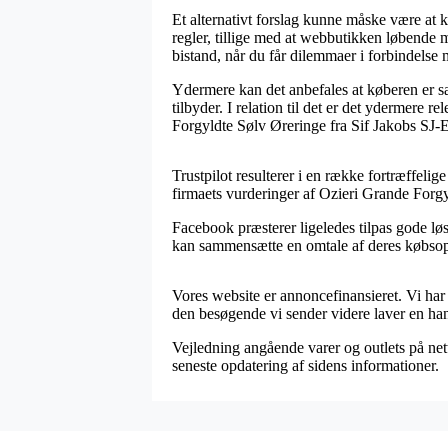
Et alternativt forslag kunne måske være at k
regler, tillige med at webbutikken løbende 
bistand, når du får dilemmaer i forbindelse 
Ydermere kan det anbefales at køberen er sa
tilbyder. I relation til det er det ydermere
Forgyldte Sølv Øreringe fra Sif Jakobs SJ-
Trustpilot resulterer i en række fortræffelig
firmaets vurderinger af Ozieri Grande Forg
Facebook præsterer ligeledes tilpas gode lø
kan sammensætte en omtale af deres købsopl
Vores website er annoncefinansieret. Vi har 
den besøgende vi sender videre laver en ha
Vejledning angående varer og outlets på nett
seneste opdatering af sidens informationer.