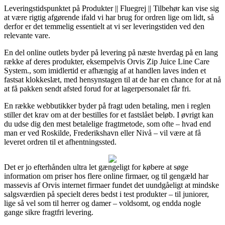
Leveringstidspunktet på Produkter || Fluegrej || Tilbehør kan vise sig
at være rigtig afgørende ifald vi har brug for ordren lige om lidt, så
derfor er det temmelig essentielt at vi ser leveringstiden ved den
relevante vare.
En del online outlets byder på levering på næste hverdag på en lang
række af deres produkter, eksempelvis Orvis Zip Juice Line Care
System., som imidlertid er afhængig af at handlen laves inden et
fastsat klokkeslæt, med hensynstagen til at de har en chance for at nå
at få pakken sendt afsted forud for at lagerpersonalet får fri.
En række webbutikker byder på fragt uden betaling, men i reglen
stiller det krav om at der bestilles for et fastslået beløb. I øvrigt kan
du udse dig den mest betalelige fragtmetode, som ofte – hvad end
man er ved Roskilde, Frederikshavn eller Nivå – vil være at få
leveret ordren til et afhentningssted.
Det er jo efterhånden ultra let gængeligt for købere at søge
information om priser hos flere online firmaer, og til gengæld har
massevis af Orvis internet firmaer fundet det uundgåeligt at mindske
salgsværdien på specielt deres bedst i test produkter – til juniorer,
lige så vel som til herrer og damer – voldsomt, og endda nogle
gange sikre fragtfri levering.