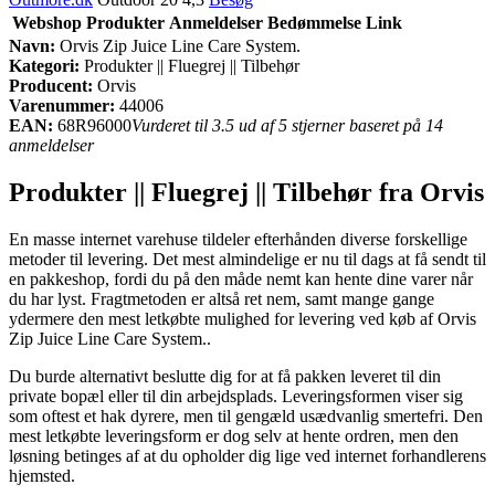
Webshop
Produkter
Anmeldelser
Bedømmelse
Link
Navn:
Orvis Zip Juice Line Care System.
Kategori:
Produkter || Fluegrej || Tilbehør
Producent:
Orvis
Varenummer:
44006
EAN:
68R96000
Vurderet til 3.5 ud af 5 stjerner baseret på 14
anmeldelser
Produkter || Fluegrej || Tilbehør fra Orvis
En masse internet varehuse tildeler efterhånden diverse forskellige
metoder til levering. Det mest almindelige er nu til dags at få sendt til
en pakkeshop, fordi du på den måde nemt kan hente dine varer når
du har lyst. Fragtmetoden er altså ret nem, samt mange gange
ydermere den mest letkøbte mulighed for levering ved køb af Orvis
Zip Juice Line Care System..
Du burde alternativt beslutte dig for at få pakken leveret til din
private bopæl eller til din arbejdsplads. Leveringsformen viser sig
som oftest et hak dyrere, men til gengæld usædvanlig smertefri. Den
mest letkøbte leveringsform er dog selv at hente ordren, men den
løsning betinges af at du opholder dig lige ved internet forhandlerens
hjemsted.