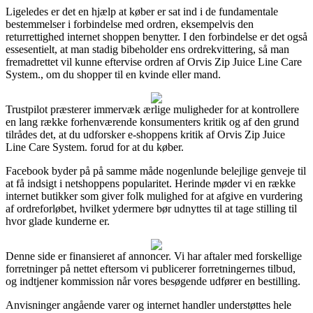
Ligeledes er det en hjælp at køber er sat ind i de fundamentale
bestemmelser i forbindelse med ordren, eksempelvis den
returrettighed internet shoppen benytter. I den forbindelse er det også
essesentielt, at man stadig bibeholder ens ordrekvittering, så man
fremadrettet vil kunne eftervise ordren af Orvis Zip Juice Line Care
System., om du shopper til en kvinde eller mand.
Trustpilot præsterer immervæk ærlige muligheder for at kontrollere
en lang række forhenværende konsumenters kritik og af den grund
tilrådes det, at du udforsker e-shoppens kritik af Orvis Zip Juice
Line Care System. forud for at du køber.
Facebook byder på på samme måde nogenlunde belejlige genveje til
at få indsigt i netshoppens popularitet. Herinde møder vi en række
internet butikker som giver folk mulighed for at afgive en vurdering
af ordreforløbet, hvilket ydermere bør udnyttes til at tage stilling til
hvor glade kunderne er.
Denne side er finansieret af annoncer. Vi har aftaler med forskellige
forretninger på nettet eftersom vi publicerer forretningernes tilbud,
og indtjener kommission når vores besøgende udfører en bestilling.
Anvisninger angående varer og internet handler understøttes hele