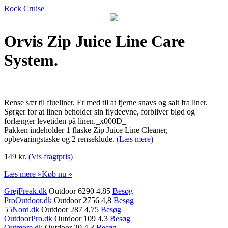
Rock Cruise
Orvis Zip Juice Line Care
System.
Rense sæt til flueliner. Er med til at fjerne snavs og salt fra liner.
Sørger for at linen beholder sin flydeevne, forbliver blød og
forlænger levetiden på linen._x000D_
Pakken indeholder 1 flaske Zip Juice Line Cleaner,
opbevaringstaske og 2 renseklude.
(Læs mere)
149 kr.
(Vis fragtpris)
Læs mere »
Køb nu »
GrejFreak.dk
Outdoor 6290 4,85
Besøg
ProOutdoor.dk
Outdoor 2756 4,8
Besøg
55Nord.dk
Outdoor 287 4,75
Besøg
OutdoorPro.dk
Outdoor 109 4,3
Besøg
Outmore.dk
Outdoor 20 4,3
Besøg