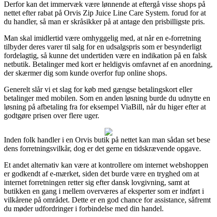
Derfor kan det immervæk være lønnende at eftergå visse shops på
nettet efter rabat på Orvis Zip Juice Line Care System. forud for at
du handler, så man er skråsikker på at antage den prisbilligste pris.
Man skal imidlertid være omhyggelig med, at når en e-forretning
tilbyder deres varer til salg for en udsalgspris som er besynderligt
fordelagtig, så kunne det undertiden være en indikation på en falsk
netbutik. Betalinger med kort er heldigvis omfavnet af en anordning,
der skærmer dig som kunde overfor fup online shops.
Generelt slår vi et slag for køb med gængse betalingskort eller
betalinger med mobilen. Som en anden løsning burde du udnytte en
løsning på afbetaling fra for eksempel ViaBill, når du higer efter at
godtgøre prisen over flere uger.
Inden folk handler i en Orvis butik på nettet kan man sådan set bese
dens forretningsvilkår, dog er det gerne en tidskrævende opgave.
Et andet alternativ kan være at kontrollere om internet webshoppen
er godkendt af e-mærket, siden det burde være en tryghed om at
internet forretningen retter sig efter dansk lovgivning, samt at
butikken en gang i mellem overværes af eksperter som er indført i
vilkårene på området. Dette er en god chance for assistance, såfremt
du møder udfordringer i forbindelse med din handel.