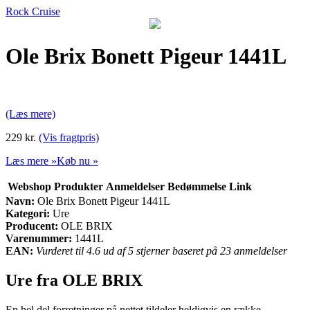
Rock Cruise
Ole Brix Bonett Pigeur 1441L
(Læs mere)
229 kr.
(Vis fragtpris)
Læs mere »
Køb nu »
Webshop
Produkter
Anmeldelser
Bedømmelse
Link
Navn:
Ole Brix Bonett Pigeur 1441L
Kategori:
Ure
Producent:
OLE BRIX
Varenummer:
1441L
EAN:
Vurderet til 4.6 ud af 5 stjerner baseret på 23 anmeldelser
Ure fra OLE BRIX
En hel del forretninger på nettet tildeler heldigvis en række