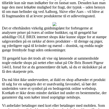
tilfælde kun når man indkøber for en fastsat sum. Desuden kan man
tage den mest letkøbte mulighed for fragt, der typisk – uden hensyn
til om man befinder sig ved Aalborg, Skive eller Aars – vil blive at
få fragtmanden til at levere produkterne til et udleveringssted.
Det er efterhånden virkelig gnidningsløst for forbrugerne at
analysere priser på tværs af online butikker, og til gengæld har
adskillige OLE BRIX internet shops ikke kunne slippe for at stampe
salgsværdien på en række af deres produkter – til drenge og piger,
og yderligere også til kvinder og mænd – drastisk, og endda nogle
gange frembyde fragt uden omkostninger.
Til gengæld kan det trods alt vise sig lønnende at sammenholde
nogle enkelte shops på nettet efter rabat på Ole Brix Bonett Pigeur
1441L forud for at du gennemfører dit køb, så du er skråsikker på at
få den skarpeste pris.
Du må blot ikke undervurdere, at ifald en shop afhænder et produkt
til salg for en salgspris der er usædvanlig favorabel, så bør det
undertiden være et symbol på en bedragerisk online webshop.
Kortkøb er ikke desto mindre dækket ind under en bestemmelse, der
garanterer dig som køber imod uoprigtige netshops.
Vi anbefaler betalinger med kort eller betalinger med mobilen. Som