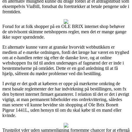
en alternativ mulighed kunne du drage fordel af et afdragstilbud som
eksempelvis ViaBill, forudsat du foretrækker at betale pengene ude i
fremtiden.
Forud for at folk shopper på en OLE BRIX internet shop behøver
de utvivlsomt skimme netshoppens regler, men det er mange gange
ikke super spændende.
Et alternativ kunne være at granske hvorvidt webbutikken er
medlem af e-mærke ordningen, fordi det længe har været en tryghed
om at e-handlen retter sig efter de danske love, og at online
webshoppen fra tid til anden undersøges af fagmænd der er inde i
bestemmelserne på området. Dette er en god anledning til at få
hjælp, såfremt du møder problemer ved din bestilling.
I øvrigt er det godt at køberen er oppe på mærkerne omkring de
mest basale reglementer der har indvirkning på bestillingen, som fx
den bytteret internet firmaet garanterer. I relation til det er det i øvrigt
vigtigt, at man permanent bibeholder ens ordrekvittering, således
man senere vil kunne bevidne sin shopping af Ole Brix Bonett
Pigeur 1441L, uden hensyn til om du skal købe til en mand eller
kvinde.
Trustpilot yder uden sammenligning fornemme chancer for at eftergå