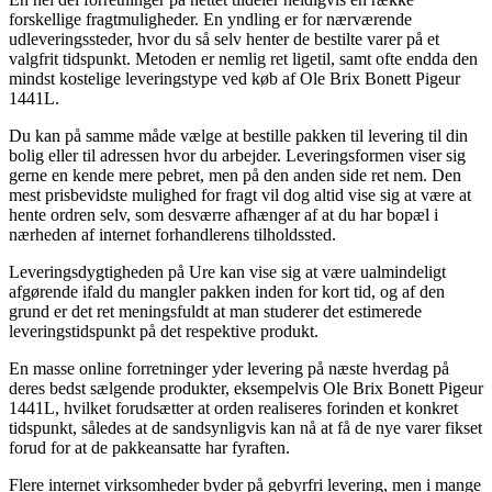
forskellige fragtmuligheder. En yndling er for nærværende
udleveringssteder, hvor du så selv henter de bestilte varer på et
valgfrit tidspunkt. Metoden er nemlig ret ligetil, samt ofte endda den
mindst kostelige leveringstype ved køb af Ole Brix Bonett Pigeur
1441L.
Du kan på samme måde vælge at bestille pakken til levering til din
bolig eller til adressen hvor du arbejder. Leveringsformen viser sig
gerne en kende mere pebret, men på den anden side ret nem. Den
mest prisbevidste mulighed for fragt vil dog altid vise sig at være at
hente ordren selv, som desværre afhænger af at du har bopæl i
nærheden af internet forhandlerens tilholdssted.
Leveringsdygtigheden på Ure kan vise sig at være ualmindeligt
afgørende ifald du mangler pakken inden for kort tid, og af den
grund er det ret meningsfuldt at man studerer det estimerede
leveringstidspunkt på det respektive produkt.
En masse online forretninger yder levering på næste hverdag på
deres bedst sælgende produkter, eksempelvis Ole Brix Bonett Pigeur
1441L, hvilket forudsætter at orden realiseres forinden et konkret
tidspunkt, således at de sandsynligvis kan nå at få de nye varer fikset
forud for at de pakkeansatte har fyraften.
Flere internet virksomheder byder på gebyrfri levering, men i mange