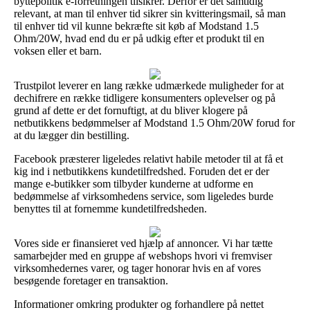
byttepolitik e-forretningen tilsikrer. Derfor er det samtidig
relevant, at man til enhver tid sikrer sin kvitteringsmail, så man
til enhver tid vil kunne bekræfte sit køb af Modstand 1.5
Ohm/20W, hvad end du er på udkig efter et produkt til en
voksen eller et barn.
Trustpilot leverer en lang række udmærkede muligheder for at
dechifrere en række tidligere konsumenters oplevelser og på
grund af dette er det fornuftigt, at du bliver klogere på
netbutikkens bedømmelser af Modstand 1.5 Ohm/20W forud for
at du lægger din bestilling.
Facebook præsterer ligeledes relativt habile metoder til at få et
kig ind i netbutikkens kundetilfredshed. Foruden det er der
mange e-butikker som tilbyder kunderne at udforme en
bedømmelse af virksomhedens service, som ligeledes burde
benyttes til at fornemme kundetilfredsheden.
Vores side er finansieret ved hjælp af annoncer. Vi har tætte
samarbejder med en gruppe af webshops hvori vi fremviser
virksomhedernes varer, og tager honorar hvis en af vores
besøgende foretager en transaktion.
Informationer omkring produkter og forhandlere på nettet