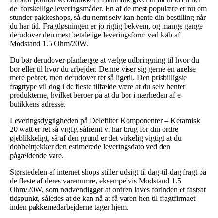
del forskellige leveringsmåder. En af de mest populære er nu om
stunder pakkeshops, så du nemt selv kan hente din bestilling når
du har tid. Fragtløsningen er jo rigtig bekvem, og mange gange
derudover den mest betalelige leveringsform ved køb af
Modstand 1.5 Ohm/20W.
Du bør derudover planlægge at vælge udbringning til hvor du
bor eller til hvor du arbejder. Denne viser sig gerne en anelse
mere pebret, men derudover ret så ligetil. Den prisbilligste
fragttype vil dog i de fleste tilfælde være at du selv henter
produkterne, hvilket beroer på at du bor i nærheden af e-
butikkens adresse.
Leveringsdygtigheden på Delefilter Komponenter – Keramisk
20 watt er ret så vigtig såfremt vi har brug for din ordre
øjeblikkeligt, så af den grund er det virkelig vigtigt at du
dobbelttjekker den estimerede leveringsdato ved den
pågældende vare.
Størstedelen af internet shops stiller udsigt til dag-til-dag fragt på
de fleste af deres varenumre, eksempelvis Modstand 1.5
Ohm/20W, som nødvendiggør at ordren laves forinden et fastsat
tidspunkt, således at de kan nå at få varen hen til fragtfirmaet
inden pakkemedarbejderne tager hjem.