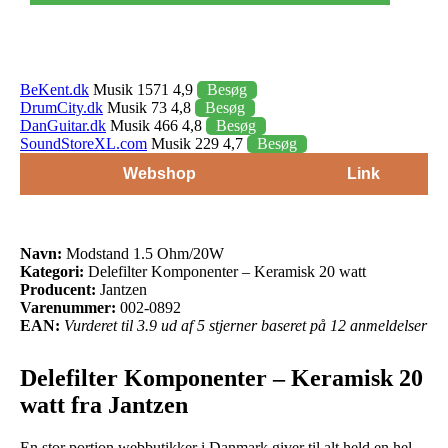
BeKent.dk
Musik 1571 4,9
Besøg
DrumCity.dk
Musik 73 4,8
Besøg
DanGuitar.dk
Musik 466 4,8
Besøg
SoundStoreXL.com
Musik 229 4,7
Besøg
Webshop
Link
Navn:
Modstand 1.5 Ohm/20W
Kategori:
Delefilter Komponenter – Keramisk 20 watt
Producent:
Jantzen
Varenummer:
002-0892
EAN:
Vurderet til 3.9 ud af 5 stjerner baseret på 12 anmeldelser
Delefilter Komponenter – Keramisk 20
watt fra Jantzen
En stor portion webbutikker i Danmark giver til alt held en hel