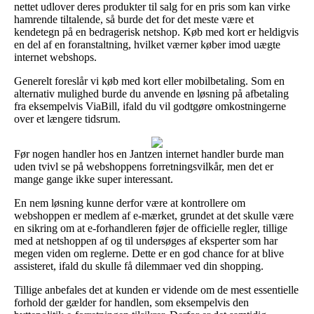
nettet udlover deres produkter til salg for en pris som kan virke
hamrende tiltalende, så burde det for det meste være et
kendetegn på en bedragerisk netshop. Køb med kort er heldigvis
en del af en foranstaltning, hvilket værner køber imod uægte
internet webshops.
Generelt foreslår vi køb med kort eller mobilbetaling. Som en
alternativ mulighed burde du anvende en løsning på afbetaling
fra eksempelvis ViaBill, ifald du vil godtgøre omkostningerne
over et længere tidsrum.
Før nogen handler hos en Jantzen internet handler burde man
uden tvivl se på webshoppens forretningsvilkår, men det er
mange gange ikke super interessant.
En nem løsning kunne derfor være at kontrollere om
webshoppen er medlem af e-mærket, grundet at det skulle være
en sikring om at e-forhandleren føjer de officielle regler, tillige
med at netshoppen af og til undersøges af eksperter som har
megen viden om reglerne. Dette er en god chance for at blive
assisteret, ifald du skulle få dilemmaer ved din shopping.
Tillige anbefales det at kunden er vidende om de mest essentielle
forhold der gælder for handlen, som eksempelvis den