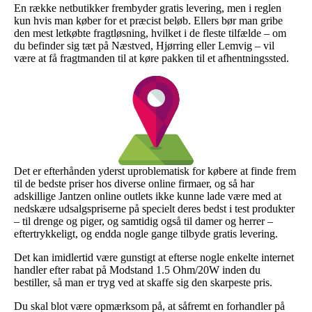
En række netbutikker frembyder gratis levering, men i reglen
kun hvis man køber for et præcist beløb. Ellers bør man gribe
den mest letkøbte fragtløsning, hvilket i de fleste tilfælde – om
du befinder sig tæt på Næstved, Hjørring eller Lemvig – vil
være at få fragtmanden til at køre pakken til et afhentningssted.
Det er efterhånden yderst uproblematisk for købere at finde frem
til de bedste priser hos diverse online firmaer, og så har
adskillige Jantzen online outlets ikke kunne lade være med at
nedskære udsalgspriserne på specielt deres bedst i test produkter
– til drenge og piger, og samtidig også til damer og herrer –
eftertrykkeligt, og endda nogle gange tilbyde gratis levering.
Det kan imidlertid være gunstigt at efterse nogle enkelte internet
handler efter rabat på Modstand 1.5 Ohm/20W inden du
bestiller, så man er tryg ved at skaffe sig den skarpeste pris.
Du skal blot være opmærksom på, at såfremt en forhandler på