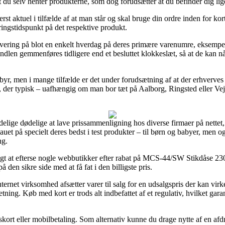
 at du selv henter produkterne, som dog forudsætter at du befinder dig li
st aktuel i tilfælde af at man står og skal bruge din ordre inden for kort
ringstidspunkt på det respektive produkt.
vering på blot en enkelt hverdag på deres primære varenumre, eksemp
andlen gemmenføres tidligere end et besluttet klokkeslæt, så at de kan nå
ebyr, men i mange tilfælde er det under forudsætning af at der erhverves 
 der typisk – uafhængig om man bor tæt på Aalborg, Ringsted eller Vejen 
delige dødelige at lave prissammenligning hos diverse firmaer på nettet,
auet på specielt deres bedst i test produkter – til børn og babyer, men o
ng.
tigt at efterse nogle webbutikker efter rabat på MCS-44/SW Stikdåse 230 
å den sikre side med at få fat i den billigste pris.
ernet virksomhed afsætter varer til salg for en udsalgspris der kan virke
ning. Køb med kort er trods alt indbefattet af et regulativ, hvilket gar
gskort eller mobilbetaling. Som alternativ kunne du drage nytte af en afd