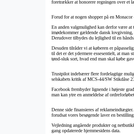
foretrækker at honorere regningen over et l
Forud for at nogen shopper på en Monacor e
En anden valgmulighed kan derfor være at tj
imødekommer gældende dansk lovgivning, sam
Derudover tilbydes du lejlighed til en hånd
Desuden tilråder vi at køberen er påpasseli
til det er det ydermere essesentielt, at ma
tønd-sluk sort, hvad end man skal købe gave 
Trustpilot indebærer flere fordelagtige muli
selskabets kritik af MCS-44/SW Stikdåse 230
Facebook frembyder lignende i højeste grad
man kan ytre en anmeldelse af ordreforløbet,
Denne side finansieres af reklameindtægter.
forudsat vores besøgende laver en bestilling
Vejledning angående produkter og netbutikker
gang opdaterede hjemmesidens data.