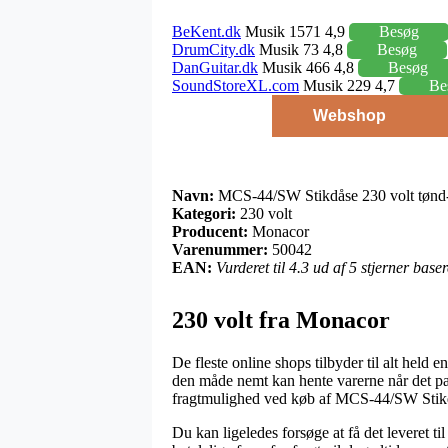
BeKent.dk
Musik 1571 4,9
Besøg
DrumCity.dk
Musik 73 4,8
Besøg
DanGuitar.dk
Musik 466 4,8
Besøg
SoundStoreXL.com
Musik 229 4,7
Be
Webshop
Navn:
MCS-44/SW Stikdåse 230 volt tønd-
Kategori:
230 volt
Producent:
Monacor
Varenummer:
50042
EAN:
Vurderet til 4.3 ud af 5 stjerner bas
230 volt fra Monacor
De fleste online shops tilbyder til alt held 
den måde nemt kan hente varerne når det pas
fragtmulighed ved køb af MCS-44/SW Stikdå
Du kan ligeledes forsøge at få det leveret t