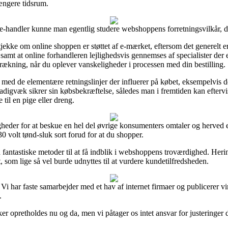
ængere tidsrum.
-handler kunne man egentlig studere webshoppens forretningsvilkår, d
ekke om online shoppen er støttet af e-mærket, eftersom det generelt er
t at online forhandleren lejlighedsvis gennemses af specialister der e
srækning, når du oplever vanskeligheder i processen med din bestilling.
g med de elementære retningslinjer der influerer på købet, eksempelvis 
n stadigvæk sikrer sin købsbekræftelse, således man i fremtiden kan eft
til en pige eller dreng.
gheder for at beskue en hel del øvrige konsumenters omtaler og herved er
 volt tønd-sluk sort forud for at du shopper.
 fantastiske metoder til at få indblik i webshoppens troværdighed. Her
 som lige så vel burde udnyttes til at vurdere kundetilfredsheden.
 Vi har faste samarbejder med et hav af internet firmaer og publicerer 
.
 opretholdes nu og da, men vi påtager os intet ansvar for justeringer d