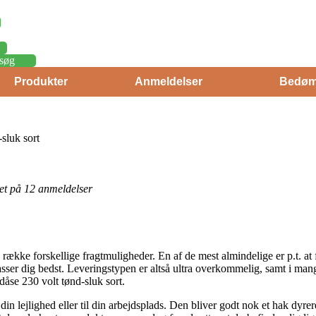
søg
Produkter
Anmeldelser
Bedøm
sluk sort
eret på 12 anmeldelser
en række forskellige fragtmuligheder. En af de mest almindelige er p.t. at
ser dig bedst. Leveringstypen er altså ultra overkommelig, samt i man
se 230 volt tønd-sluk sort.
il din lejlighed eller til din arbejdsplads. Den bliver godt nok et hak d