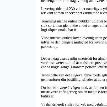
betalelige form for fragt vil dog altid være
Leveringstiden på 230 volt er naturligvis yder
relevant at man checker det estimerede leve
Temmelig mange online butikker udlover le
sluk sort, men glem ikke at det antager at h
logistikpersonalet har fri.
Visse internet outlets lover levering uden g
udvælge den billigste mulighed for levering,
pakkeshop.
Det er i dag usædvanlig smertefrit for almin
varehuse været nødt til at nedskære prisnive
endda nogle gange garantere portofri leveri
Trods dette kan det alligevel blive fordelag
gennemfører din bestilling, således at du er p
Du bør blot være årvågen med, at ifald en int
meste være et fingerpeg om en uægte e-forret
butikker.
Vi slår generelt et slag for køb med betalin