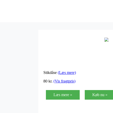
Stikdåse
(Læs mere)
80 kr.
(Vis fragtpris)
Læs mere »
Køb nu »