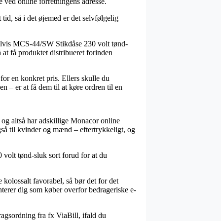
ge ved online forretningens adresse.
 tid, så i det øjemed er det selvfølgelig
elvis MCS-44/SW Stikdåse 230 volt tønd-
 at få produktet distribueret forinden
for en konkret pris. Ellers skulle du
– er at få dem til at køre ordren til en
 og altså har adskillige Monacor online
gså til kvinder og mænd – eftertrykkeligt, og
volt tønd-sluk sort forud for at du
 kolossalt favorabel, så bør det for det
anterer dig som køber overfor bedrageriske e-
ragsordning fra fx ViaBill, ifald du