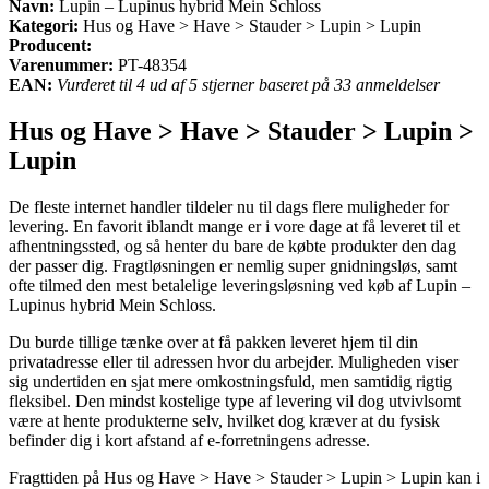
Navn:
Lupin – Lupinus hybrid Mein Schloss
Kategori:
Hus og Have > Have > Stauder > Lupin > Lupin
Producent:
Varenummer:
PT-48354
EAN:
Vurderet til 4 ud af 5 stjerner baseret på 33 anmeldelser
Hus og Have > Have > Stauder > Lupin >
Lupin
De fleste internet handler tildeler nu til dags flere muligheder for
levering. En favorit iblandt mange er i vore dage at få leveret til et
afhentningssted, og så henter du bare de købte produkter den dag
der passer dig. Fragtløsningen er nemlig super gnidningsløs, samt
ofte tilmed den mest betalelige leveringsløsning ved køb af Lupin –
Lupinus hybrid Mein Schloss.
Du burde tillige tænke over at få pakken leveret hjem til din
privatadresse eller til adressen hvor du arbejder. Muligheden viser
sig undertiden en sjat mere omkostningsfuld, men samtidig rigtig
fleksibel. Den mindst kostelige type af levering vil dog utvivlsomt
være at hente produkterne selv, hvilket dog kræver at du fysisk
befinder dig i kort afstand af e-forretningens adresse.
Fragttiden på Hus og Have > Have > Stauder > Lupin > Lupin kan i