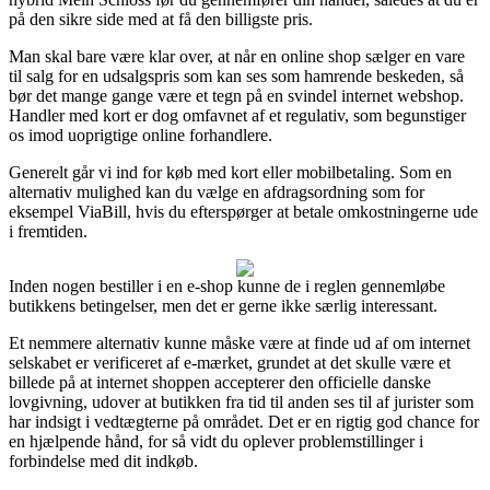
på den sikre side med at få den billigste pris.
Man skal bare være klar over, at når en online shop sælger en vare
til salg for en udsalgspris som kan ses som hamrende beskeden, så
bør det mange gange være et tegn på en svindel internet webshop.
Handler med kort er dog omfavnet af et regulativ, som begunstiger
os imod uoprigtige online forhandlere.
Generelt går vi ind for køb med kort eller mobilbetaling. Som en
alternativ mulighed kan du vælge en afdragsordning som for
eksempel ViaBill, hvis du efterspørger at betale omkostningerne ude
i fremtiden.
Inden nogen bestiller i en e-shop kunne de i reglen gennemløbe
butikkens betingelser, men det er gerne ikke særlig interessant.
Et nemmere alternativ kunne måske være at finde ud af om internet
selskabet er verificeret af e-mærket, grundet at det skulle være et
billede på at internet shoppen accepterer den officielle danske
lovgivning, udover at butikken fra tid til anden ses til af jurister som
har indsigt i vedtægterne på området. Det er en rigtig god chance for
en hjælpende hånd, for så vidt du oplever problemstillinger i
forbindelse med dit indkøb.