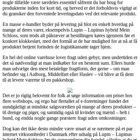
nogle tilfælde være særdeles essentiel såfremt du har brug for
produkterne inden for kort tid, og herved er det forholdsvis vigtigt at
du gransker den forventede leveringsdato ved det relevante produkt.
En masse e-handler byder på levering på blot en enkelt hverdag på
mange af deres varer, eksempelvis Lupin – Lupinus hybrid Mein
Schloss, som trods alt påkræver at bestillingen køres igennem før et
konkret klokkeslæt, med det formål at de har mulighed for at nå at få
produktet betjent forinden de logistikansatte tager hjem.
En hel del online varehuse lover fragt uden gebyr, men undertiden er
det så nødvendigt at man indkøber for en bestemt sum. Ellers burde
man udvælge den mest betalelige fragtform, der gerne – om man
befinder sig i Aalborg, Middelfart eller Haslev – vil blive at få dem
til at levere varerne til en pakkeshop.
Det er jo rigtig bekvemt for folk at søge information om priser hos
flere webshops, og ergo har flertallet af e-forretninger fundet det
uundgåeligt at mindske salgsværdien på mange af deres produkter –
til drenge og piger, og samtidig også til kvinder og mænd – helt i
bund, og endda nogle gange præstere fragt uden omkostninger.
Dog kan det ikke desto mindre være smart at se nærmere på et par
internet virksomheder i Danmark efter udsalg på Lupin – Lupinus
hybrid Mein Schloss før du gennemfører din handel, således at du er