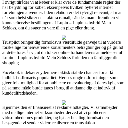
I øvrigt tilråder vi at køber er klar over de fundamentale regler der
har betydning for købet, eksempelvis hvilken bytteret internet
forretningen anvender. I den relation er det i øvrigt relevant, at man
når som helst sikrer ens faktura e-mail, således man i fremtiden vil
kunne eftervise bestillingen af Lupin – Lupinus hybrid Mein
Schloss, om du søger en vare til en pige eller dreng.
Trustpilot bringer dig forholdsvis værdifulde genveje til at vurdere
forskellige forhenværende konsumenters betragtninger og på grund
af dette foreslår vi, at du tolker online forhandlerens anmeldelser af
Lupin – Lupinus hybrid Mein Schloss forinden du færdiggør din
shopping.
Facebook indebærer ydermere faktisk stabile chancer for at få
indblik i e-firmaets popularitet. Her ses nogle e-forretninger som
giver folk mulighed for at publicere en evaluering af deres køb, som
på samme måde burde tages i brug til at danne dig et indtryk af
kundetilfredsheden.
Hjemmesiden er finansieret af reklameindtægter. Vi samarbejder
med utallige internet virksomheder derved at vi publicerer
virksomhedernes produkter, og høster betaling forudsat den
besøgende vi sender videre realiserer en transaktion.