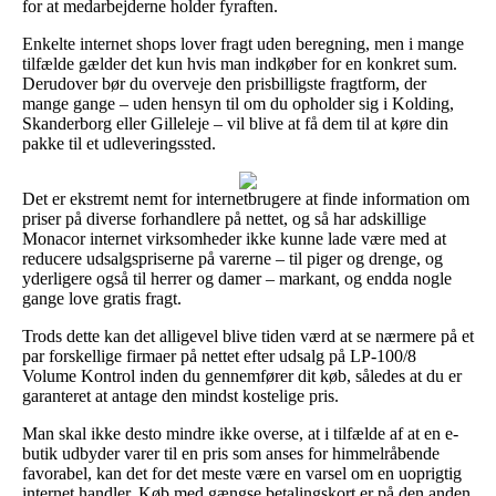
for at medarbejderne holder fyraften.
Enkelte internet shops lover fragt uden beregning, men i mange
tilfælde gælder det kun hvis man indkøber for en konkret sum.
Derudover bør du overveje den prisbilligste fragtform, der
mange gange – uden hensyn til om du opholder sig i Kolding,
Skanderborg eller Gilleleje – vil blive at få dem til at køre din
pakke til et udleveringssted.
Det er ekstremt nemt for internetbrugere at finde information om
priser på diverse forhandlere på nettet, og så har adskillige
Monacor internet virksomheder ikke kunne lade være med at
reducere udsalgspriserne på varerne – til piger og drenge, og
yderligere også til herrer og damer – markant, og endda nogle
gange love gratis fragt.
Trods dette kan det alligevel blive tiden værd at se nærmere på et
par forskellige firmaer på nettet efter udsalg på LP-100/8
Volume Kontrol inden du gennemfører dit køb, således at du er
garanteret at antage den mindst kostelige pris.
Man skal ikke desto mindre ikke overse, at i tilfælde af at en e-
butik udbyder varer til en pris som anses for himmelråbende
favorabel, kan det for det meste være en varsel om en uoprigtig
internet handler. Køb med gængse betalingskort er på den anden