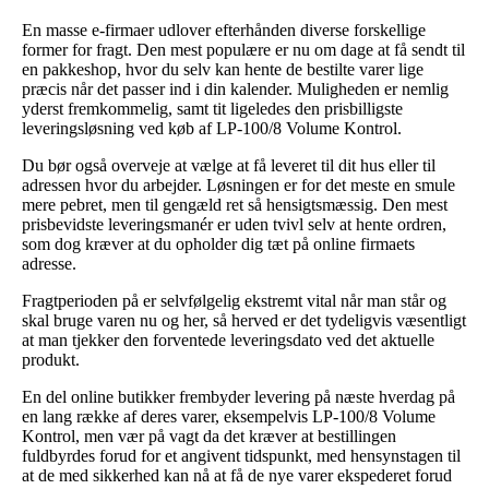
En masse e-firmaer udlover efterhånden diverse forskellige
former for fragt. Den mest populære er nu om dage at få sendt til
en pakkeshop, hvor du selv kan hente de bestilte varer lige
præcis når det passer ind i din kalender. Muligheden er nemlig
yderst fremkommelig, samt tit ligeledes den prisbilligste
leveringsløsning ved køb af LP-100/8 Volume Kontrol.
Du bør også overveje at vælge at få leveret til dit hus eller til
adressen hvor du arbejder. Løsningen er for det meste en smule
mere pebret, men til gengæld ret så hensigtsmæssig. Den mest
prisbevidste leveringsmanér er uden tvivl selv at hente ordren,
som dog kræver at du opholder dig tæt på online firmaets
adresse.
Fragtperioden på er selvfølgelig ekstremt vital når man står og
skal bruge varen nu og her, så herved er det tydeligvis væsentligt
at man tjekker den forventede leveringsdato ved det aktuelle
produkt.
En del online butikker frembyder levering på næste hverdag på
en lang række af deres varer, eksempelvis LP-100/8 Volume
Kontrol, men vær på vagt da det kræver at bestillingen
fuldbyrdes forud for et angivent tidspunkt, med hensynstagen til
at de med sikkerhed kan nå at få de nye varer ekspederet forud