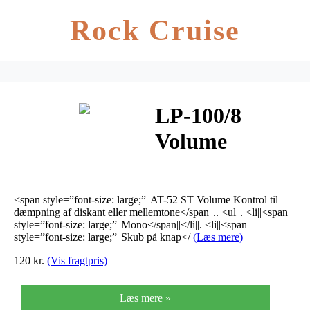
Rock Cruise
LP-100/8
Volume
Kontrol
<span style=”font-size: large;”||AT-52 ST Volume Kontrol til
dæmpning af diskant eller mellemtone</span||.. <ul||. <li||<span
style=”font-size: large;”||Mono</span||</li||. <li||<span
style=”font-size: large;”||Skub på knap</
(Læs mere)
120 kr.
(Vis fragtpris)
Læs mere »