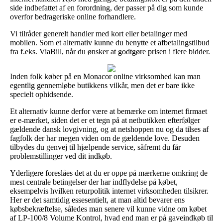
side indbefattet af en forordning, der passer på dig som kunde
overfor bedrageriske online forhandlere.
Vi tilråder generelt handler med kort eller betalinger med
mobilen. Som et alternativ kunne du benytte et afbetalingstilbud
fra f.eks. ViaBill, når du ønsker at godtgøre prisen i flere bidder.
Inden folk køber på en Monacor online virksomhed kan man
egentlig gennemløbe butikkens vilkår, men det er bare ikke
specielt ophidsende.
Et alternativ kunne derfor være at bemærke om internet firmaet
er e-mærket, siden det er et tegn på at netbutikken efterfølger
gældende dansk lovgivning, og at netshoppen nu og da tilses af
fagfolk der har megen viden om de gældende love. Desuden
tilbydes du genvej til hjælpende service, såfremt du får
problemstillinger ved dit indkøb.
Yderligere foreslåes det at du er oppe på mærkerne omkring de
mest centrale betingelser der har indflydelse på købet,
eksempelvis hvilken returpolitik internet virksomheden tilsikrer.
Her er det samtidig essesentielt, at man altid bevarer ens
købsbekræftelse, således man senere vil kunne vidne om købet
af LP-100/8 Volume Kontrol, hvad end man er på gaveindkøb til