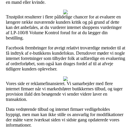
en mand eller kvinde.
Trustpilot resulterer i flere pålidelige chancer for at evaluere en
længere række nuværende kunders kritik og på grund af dette
kan det anbefales, at du vurderer internet shoppens vurderinger
af LP-100/8 Volume Kontrol forud for at du lægger din
bestilling.
Facebook frembringer for øvrigt relativt troværdige metoder til at
få indtryk af e-butikkens kundefokus. Derudover møder vi nogle
internet forretninger som tilbyder folk at udfærdige en evaluering
af ordreforløbet, som også kan drages fordel af til at afveje
tidligere kunders oplevelser.
Vores side er reklamefinansieret. Vi samarbejder med flere
internet firmaer når vi markedsfører butikkernes tilbud, og tager
provision ifald den besøgende vi sender videre laver en
transaktion.
Data vedrørende tilbud og internet firmaer vedligeholdes
hyppigt, men man kan ikke stille os ansvarlig for modifikationer
der måtte være iværksat siden vi sidste gang opdaterede vores
informationer.