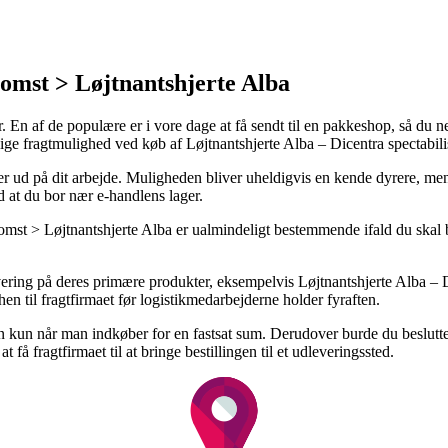
omst > Løjtnantshjerte Alba
n af de populære er i vore dage at få sendt til en pakkeshop, så du nem
elige fragtmulighed ved køb af Løjtnantshjerte Alba – Dicentra spectabili
eller ud på dit arbejde. Muligheden bliver uheldigvis en kende dyrere, m
d at du bor nær e-handlens lager.
t > Løjtnantshjerte Alba er ualmindeligt bestemmende ifald du skal br
evering på deres primære produkter, eksempelvis Løjtnantshjerte Alba – D
hen til fragtfirmaet før logistikmedarbejderne holder fyraften.
 kun når man indkøber for en fastsat sum. Derudover burde du beslutte si
 få fragtfirmaet til at bringe bestillingen til et udleveringssted.