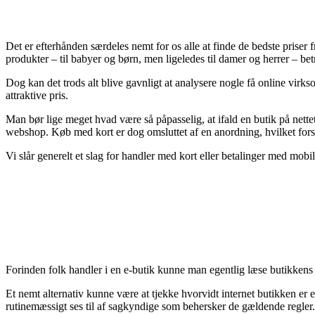
Det er efterhånden særdeles nemt for os alle at finde de bedste priser f
produkter – til babyer og børn, men ligeledes til damer og herrer – b
Dog kan det trods alt blive gavnligt at analysere nogle få online virk
attraktive pris.
Man bør lige meget hvad være så påpasselig, at ifald en butik på nettet 
webshop. Køb med kort er dog omsluttet af en anordning, hvilket fors
Vi slår generelt et slag for handler med kort eller betalinger med mobil
Forinden folk handler i en e-butik kunne man egentlig læse butikkens 
Et nemt alternativ kunne være at tjekke hvorvidt internet butikken er
rutinemæssigt ses til af sagkyndige som behersker de gældende regler. 