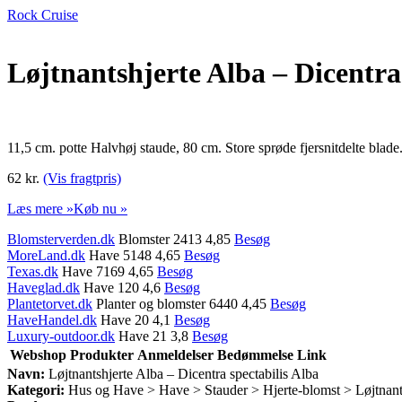
Rock Cruise
Løjtnantshjerte Alba – Dicentra
11,5 cm. potte Halvhøj staude, 80 cm. Store sprøde fjersnitdelte bla
62 kr.
(Vis fragtpris)
Læs mere »
Køb nu »
Blomsterverden.dk
Blomster 2413 4,85
Besøg
MoreLand.dk
Have 5148 4,65
Besøg
Texas.dk
Have 7169 4,65
Besøg
Haveglad.dk
Have 120 4,6
Besøg
Plantetorvet.dk
Planter og blomster 6440 4,45
Besøg
HaveHandel.dk
Have 20 4,1
Besøg
Luxury-outdoor.dk
Have 21 3,8
Besøg
Webshop
Produkter
Anmeldelser
Bedømmelse
Link
Navn:
Løjtnantshjerte Alba – Dicentra spectabilis Alba
Kategori:
Hus og Have > Have > Stauder > Hjerte-blomst > Løjtnant