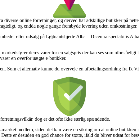
ra diverse online forretninger, og derved har adskillige butikker på nett
etragteligt, og endda nogle gange frembyde levering uden omkostninger.
somheder efter udsalg på Løjtnantshjerte Alba – Dicentra spectabilis Alba
markedsfører deres varer for en salgspris der kan ses som uforståeligt bi
varer en overfor uægte e-butikker.
en. Som et alternativ kunne du overveje en afbetalingsordning fra fx ViaBi
forretningsvilkår, dog er det ofte ikke særlig spændende.
 e-mærket medlem, siden det kan være en sikring om at online butikken u
Dette er desuden en god chance for støtte, ifald du bliver udsat for bes