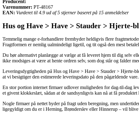
Producent:
Varenummer:
PT-48167
EAN:
Vurderet til 4.9 ud af 5 stjerner baseret på 15 anmeldelser
Hus og Have > Have > Stauder > Hjerte-bl
Temmelig mange e-forhandlere frembyder heldigvis flere fragtmetoder. E
Fragtformen er nemlig ualmindeligt ligetil, og tit også den mest betal
Du bør alternativt planlægge at vælge at få leveret hjem til dig selv 
ikke modsiges at være at hente ordren selv, som dog står og falder me
Leveringsdygtigheden på Hus og Have > Have > Stauder > Hjerte-bloms
at vi besigtiger den estimerede leveringsdato på den pågældende vare.
En stor portion internet firmaer udlover muligheden for dag-til-dag l
et givent klokkeslæt, sådan at de sandsynligvis kan nå at få produktet 
Nogle firmaer på nettet byder på fragt uden beregning, men undertiden
ligegyldigt om du er i Herning, Brønderslev eller Hinnerup – vil blive at