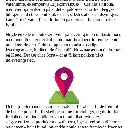
varenumre, eksempelvis Liljekonvalbusk – Clethra alnifolia,
men vær opmærksom på at det er påkrævet at ordren lægges
tidligere end et bestemt klokkeslæt, således at de sandsynligvis
kan nå at få varen fikset forinden pakkemedarbejderne holder
fyraften.
Nogle enkelte netbutikker byder på levering uden omkostninger,
men undertiden er det forbeholdt når du aftager for en bestemt
pris. Derudover må du snuppe den mindst kostelige
leveringsmåde, hvilket i de fleste tilfælde – uanset om du bor tæt
på Køge, Dragør eller Sorø – er at få kørt pakken til et
udleveringssted.
Det er jo efterhånden særdeles praktisk for alle at finde frem til
de bedste priser fra forskellige online forretninger, og derfor har
flertallet af online butikker været nødt til at reducere
salgsværdien på produkterne – til børn, lige så vel som til herrer
og damer – helt i bund, og endda nogle gange frembyde levering