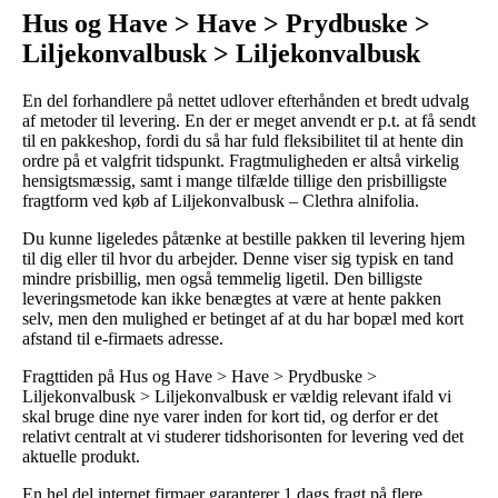
Hus og Have > Have > Prydbuske >
Liljekonvalbusk > Liljekonvalbusk
En del forhandlere på nettet udlover efterhånden et bredt udvalg
af metoder til levering. En der er meget anvendt er p.t. at få sendt
til en pakkeshop, fordi du så har fuld fleksibilitet til at hente din
ordre på et valgfrit tidspunkt. Fragtmuligheden er altså virkelig
hensigtsmæssig, samt i mange tilfælde tillige den prisbilligste
fragtform ved køb af Liljekonvalbusk – Clethra alnifolia.
Du kunne ligeledes påtænke at bestille pakken til levering hjem
til dig eller til hvor du arbejder. Denne viser sig typisk en tand
mindre prisbillig, men også temmelig ligetil. Den billigste
leveringsmetode kan ikke benægtes at være at hente pakken
selv, men den mulighed er betinget af at du har bopæl med kort
afstand til e-firmaets adresse.
Fragttiden på Hus og Have > Have > Prydbuske >
Liljekonvalbusk > Liljekonvalbusk er vældig relevant ifald vi
skal bruge dine nye varer inden for kort tid, og derfor er det
relativt centralt at vi studerer tidshorisonten for levering ved det
aktuelle produkt.
En hel del internet firmaer garanterer 1 dags fragt på flere