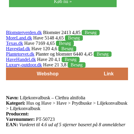
Køb nu »
Blomsterverden.dk
Blomster 2413 4,85
Besøg
MoreLand.dk
Have 5148 4,65
Besøg
Texas.dk
Have 7169 4,65
Besøg
Haveglad.dk
Have 120 4,6
Besøg
Plantetorvet.dk
Planter og blomster 6440 4,45
Besøg
HaveHandel.dk
Have 20 4,1
Besøg
Luxury-outdoor.dk
Have 21 3,8
Besøg
Webshop
Link
Navn:
Liljekonvalbusk – Clethra alnifolia
Kategori:
Hus og Have > Have > Prydbuske > Liljekonvalbusk
> Liljekonvalbusk
Producent:
Varenummer:
PT-50723
EAN:
Vurderet til 4.6 ud af 5 stjerner baseret på 8 anmeldelser