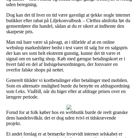
uden beregning.
Dog kan det til hver en tid være gavnligt at tjekke nogle internet
butikker efter rabat på Liljekonvalbusk – Clethra alnifolia før du
gennemfører din handel, sådan at du er sikret at indhente den
skarpeste pris.
Man må bare være så påvagt, at i tilfælde af at en online
webshop markedsfører bedst i test varer til salg for en salgspris
der kan ses som helt ekstremt gunstig, kunne det tit være et
signal om en uærlig shop. Køb med gængse betalingskort er i
hvert fald en del af Indsigelsesordningen, der forsvarer en
overfor falske shops på nettet.
Generelt tilråder vi kortbetalinger eller betalinger med mobilen.
Som en alternativ mulighed burde du benytte en afdragsordning
som f.eks. ViaBill, når du higer efter at afdrage prisen over en
længere periode.
Forud for at folk køber hos en webbutik burde de reelt granske
dens handelsvilkår, det er dog uden tvivl et tidskrævende
projekt.
Et andet forslag er at bemærke hvorvidt internet selskabet er