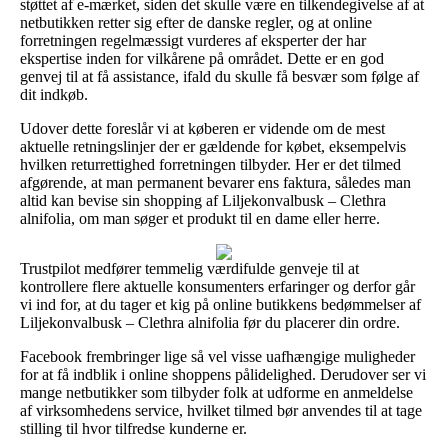
støttet af e-mærket, siden det skulle være en tilkendegivelse af at
netbutikken retter sig efter de danske regler, og at online
forretningen regelmæssigt vurderes af eksperter der har
ekspertise inden for vilkårene på området. Dette er en god
genvej til at få assistance, ifald du skulle få besvær som følge af
dit indkøb.
Udover dette foreslår vi at køberen er vidende om de mest
aktuelle retningslinjer der er gældende for købet, eksempelvis
hvilken returrettighed forretningen tilbyder. Her er det tilmed
afgørende, at man permanent bevarer ens faktura, således man
altid kan bevise sin shopping af Liljekonvalbusk – Clethra
alnifolia, om man søger et produkt til en dame eller herre.
Trustpilot medfører temmelig værdifulde genveje til at
kontrollere flere aktuelle konsumenters erfaringer og derfor går
vi ind for, at du tager et kig på online butikkens bedømmelser af
Liljekonvalbusk – Clethra alnifolia før du placerer din ordre.
Facebook frembringer lige så vel visse uafhængige muligheder
for at få indblik i online shoppens pålidelighed. Derudover ser vi
mange netbutikker som tilbyder folk at udforme en anmeldelse
af virksomhedens service, hvilket tilmed bør anvendes til at tage
stilling til hvor tilfredse kunderne er.