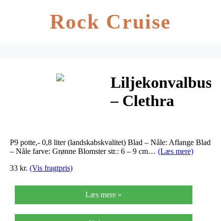
Rock Cruise
Liljekonvalbusk
– Clethra
alnifolia
P9 potte,- 0,8 liter (landskabskvalitet) Blad – Nåle: Aflange Blad
– Nåle farve: Grønne Blomster str.: 6 – 9 cm…
(Læs mere)
33 kr.
(Vis fragtpris)
Læs mere »