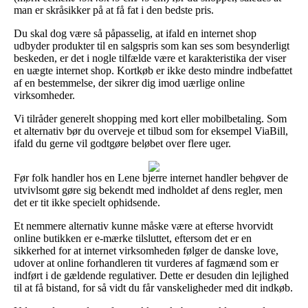
man er skråsikker på at få fat i den bedste pris.
Du skal dog være så påpasselig, at ifald en internet shop
udbyder produkter til en salgspris som kan ses som besynderligt
beskeden, er det i nogle tilfælde være et karakteristika der viser
en uægte internet shop. Kortkøb er ikke desto mindre indbefattet
af en bestemmelse, der sikrer dig imod uærlige online
virksomheder.
Vi tilråder generelt shopping med kort eller mobilbetaling. Som
et alternativ bør du overveje et tilbud som for eksempel ViaBill,
ifald du gerne vil godtgøre beløbet over flere uger.
Før folk handler hos en Lene bjerre internet handler behøver de
utvivlsomt gøre sig bekendt med indholdet af dens regler, men
det er tit ikke specielt ophidsende.
Et nemmere alternativ kunne måske være at efterse hvorvidt
online butikken er e-mærke tilsluttet, eftersom det er en
sikkerhed for at internet virksomheden følger de danske love,
udover at online forhandleren tit vurderes af fagmænd som er
indført i de gældende regulativer. Dette er desuden din lejlighed
til at få bistand, for så vidt du får vanskeligheder med dit indkøb.