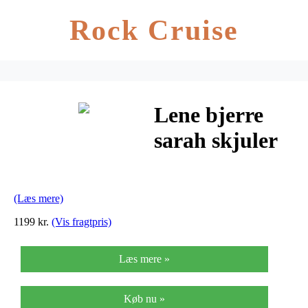
Rock Cruise
Lene bjerre
sarah skjuler
(mørk
cement/49x48x4
(Læs mere)
cm/49 cm)
1199 kr.
(Vis fragtpris)
Læs mere »
Køb nu »