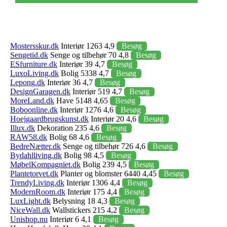
Mostersskur.dk
Interiør 1263 4,9
Besøg
Sengetid.dk
Senge og tilbehør 70 4,8
Besøg
ESfurniture.dk
Interiør 39 4,7
Besøg
LuxoLiving.dk
Bolig 5338 4,7
Besøg
Lepong.dk
Interiør 36 4,7
Besøg
DesignGaragen.dk
Interiør 519 4,7
Besøg
MoreLand.dk
Have 5148 4,65
Besøg
Boboonline.dk
Interiør 1276 4,6
Besøg
Hoejgaardbrugskunst.dk
Interiør 20 4,6
Besøg
Illux.dk
Dekoration 235 4,6
Besøg
RAW58.dk
Bolig 68 4,6
Besøg
BedreNætter.dk
Senge og tilbehør 726 4,6
Besøg
Bydahlliving.dk
Bolig 98 4,5
Besøg
MøbelKompagniet.dk
Bolig 239 4,5
Besøg
Plantetorvet.dk
Planter og blomster 6440 4,45
Besøg
TrendyLiving.dk
Interiør 1306 4,4
Besøg
ModernRoom.dk
Interiør 175 4,4
Besøg
LuxLight.dk
Belysning 18 4,3
Besøg
NiceWall.dk
Wallstickers 215 4,2
Besøg
Unishop.nu
Interiør 6 4,1
Besøg