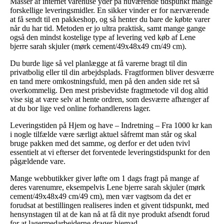
Masser af internet varehuse yder på nuværende tidspunkt mange
forskellige leveringsmidler. En sikker vinder er for nærværende
at få sendt til en pakkeshop, og så henter du bare de købte varer
når du har tid. Metoden er jo ultra praktisk, samt mange gange
også den mindst kostelige type af levering ved køb af Lene
bjerre sarah skjuler (mørk cement/49x48x49 cm/49 cm).
Du burde lige så vel planlægge at få varerne bragt til din
privatbolig eller til din arbejdsplads. Fragtformen bliver desværre
en tand mere omkostningsfuld, men på den anden side ret så
overkommelig. Den mest prisbevidste fragtmetode vil dog altid
vise sig at være selv at hente ordren, som desværre afhænger af
at du bor lige ved online forhandlerens lager.
Leveringstiden på Hjem og have – Indretning – Fra 1000 kr kan
i nogle tilfælde være særligt aktuel såfremt man står og skal
bruge pakken med det samme, og derfor er det uden tvivl
essentielt at vi efterser det forventede leveringstidspunkt for den
pågældende vare.
Mange webbutikker giver løfte om 1 dags fragt på mange af
deres varenumre, eksempelvis Lene bjerre sarah skjuler (mørk
cement/49x48x49 cm/49 cm), men vær vagtsom da det er
forudsat at bestillingen realiseres inden et givent tidspunkt, med
hensynstagen til at de kan nå at få dit nye produkt afsendt forud
for at lagermedarbejderne drager hjemad.