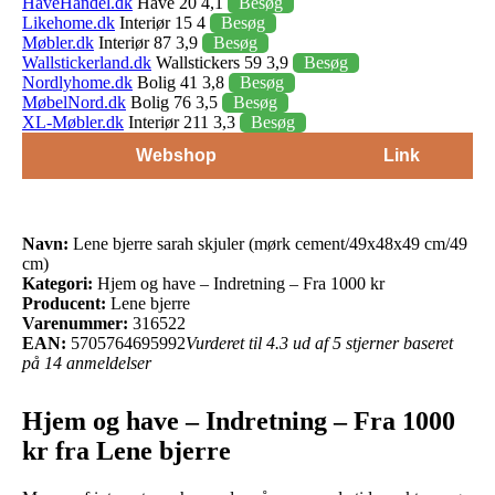
HaveHandel.dk
Have 20 4,1
Besøg
Likehome.dk
Interiør 15 4
Besøg
Møbler.dk
Interiør 87 3,9
Besøg
Wallstickerland.dk
Wallstickers 59 3,9
Besøg
Nordlyhome.dk
Bolig 41 3,8
Besøg
MøbelNord.dk
Bolig 76 3,5
Besøg
XL-Møbler.dk
Interiør 211 3,3
Besøg
Webshop
Link
Navn:
Lene bjerre sarah skjuler (mørk cement/49x48x49 cm/49
cm)
Kategori:
Hjem og have – Indretning – Fra 1000 kr
Producent:
Lene bjerre
Varenummer:
316522
EAN:
5705764695992
Vurderet til 4.3 ud af 5 stjerner baseret
på 14 anmeldelser
Hjem og have – Indretning – Fra 1000
kr fra Lene bjerre