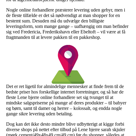
Nogle online forhandlere præsterer levering uden gebyr, men i
de fleste tilfælde er det så nødvendigt at man shopper for en
bestemt sum. Desuden må du udvælge den billigste
leveringsform, som mange gange – uafhængig om man befinder
sig ved Fredericia, Frederikshavn eller Ebeltoft – vil være at få
fragtmanden til at levere pakken til en pakkeshop.
Det er ret ligetil for almindelige mennesker at finde frem til de
bedste priser hos forskellige internet forretninger, og så har de
fleste Lene bjerre online forhandlere set sig tvunget til at
mindske salgspriserne på mange af deres produkter – til babyer
og børn, samt til damer og herrer – kolossalt, og endda nogle
gange sikre levering uden betaling.
Dog kan det ikke desto mindre blive udbytterigt at kigge forbi
diverse shops på nettet efter tilbud på Lene bjerre sarah skjuler
(mørk cement/49x48x49 cm/49 cm) før du shopper, således at