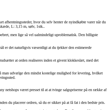
ket afhentningssteder, hvor du selv henter de nyindkøbte varer når du
kæde, L: 3,15 m, sølv, 1stk..
pebret, men lige så vel ualmindeligt uproblematisk. Den billigste
ål er det naturligvis væsentligt at du tjekker den estimerede
dsætter at orden realiseres inden et givent klokkeslæt, med det
må man udvælge den mindst kostelige mulighed for levering, hvilket
eringssted.
any netshops været presset til at at tvinge salgspriserne på en række af
den du placerer ordren, så du er sikker på at få fat i den bedste pris.