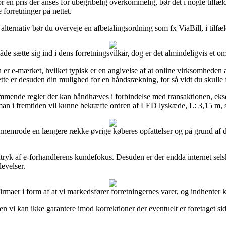
 en pris der anses for ubegribelig overkommelig, bør det i nogle tilfæl
 forretninger på nettet.
alternativ bør du overveje en afbetalingsordning som fx ViaBill, i tilfæld
e sætte sig ind i dens forretningsvilkår, dog er det almindeligvis et om
en er e-mærket, hvilket typisk er en angivelse af at online virksomhede
ette er desuden din mulighed for en håndsrækning, for så vidt du skulle f
ende regler der kan håndhæves i forbindelse med transaktionen, eksempe
så man i fremtiden vil kunne bekræfte ordren af LED lyskæde, L: 3,15 m, 
nnemrode en længere række øvrige køberes opfattelser og på grund af de
 indtryk af e-forhandlerens kundefokus. Desuden er der endda internet s
levelser.
firmaer i form af at vi markedsfører forretningernes varer, og indhenter 
en vi kan ikke garantere imod korrektioner der eventuelt er foretaget s