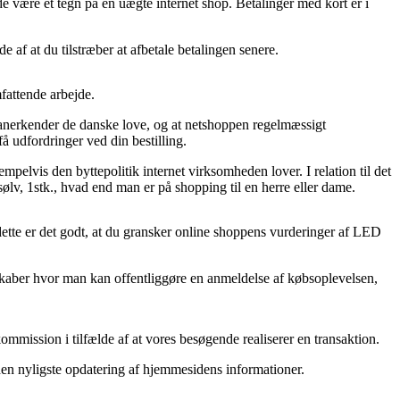
de være et tegn på en uægte internet shop. Betalinger med kort er i
e af at du tilstræber at afbetale betalingen senere.
fattende arbejde.
n anerkender de danske love, og at netshoppen regelmæssigt
å udfordringer ved din bestilling.
lvis den byttepolitik internet virksomheden lover. I relation til det
sølv, 1stk., hvad end man er på shopping til en herre eller dame.
tte er det godt, at du gransker online shoppens vurderinger af LED
elskaber hvor man kan offentliggøre en anmeldelse af købsoplevelsen,
kommission i tilfælde af at vores besøgende realiserer en transaktion.
iden nyligste opdatering af hjemmesidens informationer.