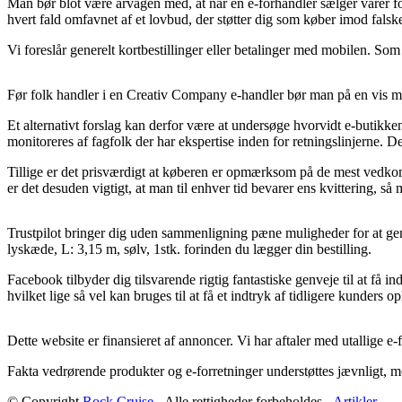
Man bør blot være årvågen med, at når en e-forhandler sælger varer for
hvert fald omfavnet af et lovbud, der støtter dig som køber imod falske
Vi foreslår generelt kortbestillinger eller betalinger med mobilen. Som 
Før folk handler i en Creativ Company e-handler bør man på en vis måd
Et alternativt forslag kan derfor være at undersøge hvorvidt e-butikk
monitoreres af fagfolk der har ekspertise inden for retningslinjerne. D
Tillige er det prisværdigt at køberen er opmærksom på de mest vedkomm
er det desuden vigtigt, at man til enhver tid bevarer ens kvittering, 
Trustpilot bringer dig uden sammenligning pæne muligheder for at ge
lyskæde, L: 3,15 m, sølv, 1stk. forinden du lægger din bestilling.
Facebook tilbyder dig tilsvarende rigtig fantastiske genveje til at få
hvilket lige så vel kan bruges til at få et indtryk af tidligere kunders op
Dette website er finansieret af annoncer. Vi har aftaler med utallige e-
Fakta vedrørende produkter og e-forretninger understøttes jævnligt, m
© Copyright
Rock Cruise
- Alle rettigheder forbeholdes -
Artikler