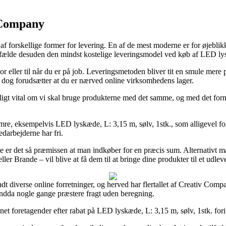
v Company
f forskellige former for levering. En af de mest moderne er for øjeblik
lfælde desuden den mindst kostelige leveringsmodel ved køb af LED lys
r eller til når du er på job. Leveringsmetoden bliver tit en smule mere 
om dog forudsætter at du er nærved online virksomhedens lager.
deligt vital om vi skal bruge produkterne med det samme, og med det form
e, eksempelvis LED lyskæde, L: 3,15 m, sølv, 1stk., som alligevel foru
darbejderne har fri.
te er det så præmissen at man indkøber for en præcis sum. Alternativt 
 Brande – vil blive at få dem til at bringe dine produkter til et udlev
ndt diverse online forretninger, og herved har flertallet af Creativ Comp
endda nogle gange præstere fragt uden beregning.
rnet foretagender efter rabat på LED lyskæde, L: 3,15 m, sølv, 1stk. forin