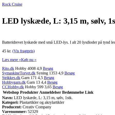
Rock Cruise
LED lyskæde, L: 3,15 m, sølv, 1s
Batteridrevet lyskæde med små LED-lys. I alt 20 lysdioder på tynd l
45 kr.
(Vis fragtpris)
Læs mere »
Køb nu »
Rito.dk
Hobby 4008 4,9
Besøg
SymaskineTorvet.dk
Syning 1353 4,9
Besøg
Strikkes.dk
Garn 171 4,5
Besøg
Hobbygarn.dk
Garn 13 4,4
Besøg
CCHobby.dk
Hobby 599 3,65
Besøg
Webshop
Produkter
Anmeldelser
Bedømmelse
Link
Navn:
LED lyskæde, L: 3,15 m, sølv, 1stk.
Kategori:
Plastartikler og akrylartikler
Producent:
Creativ Company
Varenummer:
52329