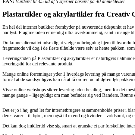
EAN:
Vurderet til 3.5 ud af 5 stjerner baseret på 40 anmeldelser
Plastartikler og akrylartikler fra Creati
En hel del internet butikker frembyder på nuværende tidspunkt et hav a
har lyst. Fragtmetoden er nemlig ultra overkommelig, samt i mange ti
Du kunne alternativt udse dig at vælge udbringning hjem til hvor du bo
fragtmetode vil dog i de fleste tilfælde være selv at hente pakken, s
Leveringstiden på Plastartikler og akrylartikler er naturligvis ualmin
leveringstid for det relevante produkt.
Mange online forretninger yder 1 hverdags levering på mange varenumr
formål at de sandsynligvis kan nå at få ordren ud af døren før pakkeme
Visse online webshops sikrer levering uden betaling, men for det mes
mange gange – ligegyldigt om man befinder sig ved Randers, Rønne eller
Det er jo i høj grad let for internetbrugere at sammenholde priser i bla
deres varer – til børn, men også til mænd og kvinder – voldsomt, og 
Det kan dog imidlertid vise sig smart at granske et par forskellige inte