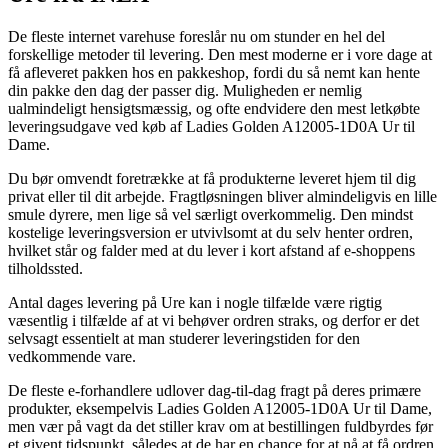
De fleste internet varehuse foreslår nu om stunder en hel del
forskellige metoder til levering. Den mest moderne er i vore dage at
få afleveret pakken hos en pakkeshop, fordi du så nemt kan hente
din pakke den dag der passer dig. Muligheden er nemlig
ualmindeligt hensigtsmæssig, og ofte endvidere den mest letkøbte
leveringsudgave ved køb af Ladies Golden A12005-1D0A Ur til
Dame.
Du bør omvendt foretrække at få produkterne leveret hjem til dig
privat eller til dit arbejde. Fragtløsningen bliver almindeligvis en lille
smule dyrere, men lige så vel særligt overkommelig. Den mindst
kostelige leveringsversion er utvivlsomt at du selv henter ordren,
hvilket står og falder med at du lever i kort afstand af e-shoppens
tilholdssted.
Antal dages levering på Ure kan i nogle tilfælde være rigtig
væsentlig i tilfælde af at vi behøver ordren straks, og derfor er det
selvsagt essentielt at man studerer leveringstiden for den
vedkommende vare.
De fleste e-forhandlere udlover dag-til-dag fragt på deres primære
produkter, eksempelvis Ladies Golden A12005-1D0A Ur til Dame,
men vær på vagt da det stiller krav om at bestillingen fuldbyrdes før
et givent tidspunkt, således at de har en chance for at nå at få ordren