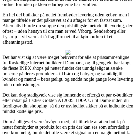
ordnet forinden pakkemedarbejderne har fyraften.
En hel del butikker på nettet frembyder levering uden gebyr, men i
mange tilfælde er det påkrævet at du aftager for en fastsat sum.
Alternativt burde du snuppe den prisbilligste metode til levering, der
oftest – uden hensyn til om man er ved Viborg, Sønderborg eller
Lystrup – vil være at få fragtfirmaet til at køre ordren til et
afhentningssted.
Det har vist sig at være meget bekvemt for alle at prissammenligne
fra forskellige internet butikker i Danmark, og til gengæld har langt
de fleste INEX shops på nettet fundet det uundgåeligt at sænke
priserne på deres produkter – til børn og babyer, og samtidig til
kvinder og mænd – betragteligt, og endda nogle gange love levering
uden omkostninger.
Det kan dog stadigvæk vise sig lønnende at eftergå et par e-butikker
efter rabat på Ladies Golden A12005-1D0A Ur til Dame inden du
færdiggør din shopping, så du er usvigeligt sikker på at indhente den
mindst kostelige pris.
Du må alligevel være årvågen med, at i tilfælde af at en butik på
nettet frembyder et produkt for en pris der kan ses som uforståeligt
overkommelig, burde det ofte være et signal om en uægte netbutik.