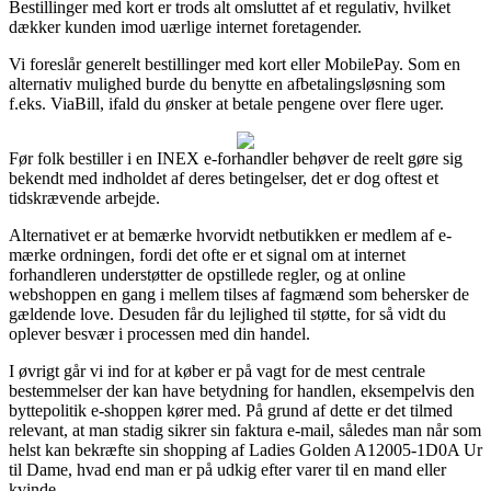
Bestillinger med kort er trods alt omsluttet af et regulativ, hvilket
dækker kunden imod uærlige internet foretagender.
Vi foreslår generelt bestillinger med kort eller MobilePay. Som en
alternativ mulighed burde du benytte en afbetalingsløsning som
f.eks. ViaBill, ifald du ønsker at betale pengene over flere uger.
Før folk bestiller i en INEX e-forhandler behøver de reelt gøre sig
bekendt med indholdet af deres betingelser, det er dog oftest et
tidskrævende arbejde.
Alternativet er at bemærke hvorvidt netbutikken er medlem af e-
mærke ordningen, fordi det ofte er et signal om at internet
forhandleren understøtter de opstillede regler, og at online
webshoppen en gang i mellem tilses af fagmænd som behersker de
gældende love. Desuden får du lejlighed til støtte, for så vidt du
oplever besvær i processen med din handel.
I øvrigt går vi ind for at køber er på vagt for de mest centrale
bestemmelser der kan have betydning for handlen, eksempelvis den
byttepolitik e-shoppen kører med. På grund af dette er det tilmed
relevant, at man stadig sikrer sin faktura e-mail, således man når som
helst kan bekræfte sin shopping af Ladies Golden A12005-1D0A Ur
til Dame, hvad end man er på udkig efter varer til en mand eller
kvinde.