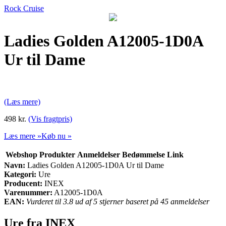
Rock Cruise
Ladies Golden A12005-1D0A
Ur til Dame
(Læs mere)
498 kr.
(Vis fragtpris)
Læs mere »
Køb nu »
Webshop
Produkter
Anmeldelser
Bedømmelse
Link
Navn:
Ladies Golden A12005-1D0A Ur til Dame
Kategori:
Ure
Producent:
INEX
Varenummer:
A12005-1D0A
EAN:
Vurderet til 3.8 ud af 5 stjerner baseret på 45 anmeldelser
Ure fra INEX